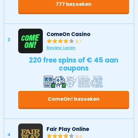
777 bezoeken
ComeOn Casino
3
8,7
Review Lezen
220 free spins of € 45 aan
coupons
ComeOn! bezoeken
Fair Play Online
4
8,4