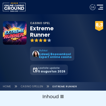
CASINO SPEL
8,3
Extreme
Runner
Bezoek
STARCASINO
100% tot € 250
Starcasino
Auteur:
Lidewij Boessenkool
Expert online casino
Laatste update:
5 augustus 2026
HOME
CASINO SPELLEN
EXTREME RUNNER
Inhoud