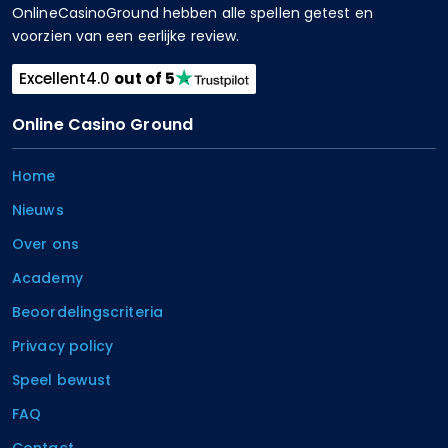
OnlineCasinoGround hebben alle spellen getest en
voorzien van een eerlijke review.
Excellent
4.0
out of 5
Online Casino Ground
Home
Nieuws
Over ons
Academy
Beoordelingscriteria
Privacy policy
Speel bewust
FAQ
Contact