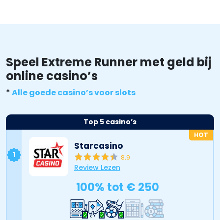
Speel Extreme Runner met geld bij
online casino’s
*
Alle goede casino’s voor slots
Top 5 casino’s
HOT
Starcasino
1
8,9
Review Lezen
100% tot € 250