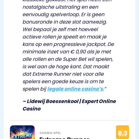
nostalgische uitstraling en een
eenvoudig spelverloop. Er is geen
bonusronde in deze slot aanwezig.
Wel bepaal je zelf met hoeveel
actieve rollen je speelt en maak je
kans op een progressieve jackpot. De
minimale inzet van € 0,90 als je met
alle rollen en de Super Bet wil spelen,
is wel aan de hoge kant. Dat maakt
dat Extreme Runner niet voor alle
spelers een goede keuze is om te
spelen bij
legale online casino’s
.”
– Lidewij Boessenkool | Expert Online
Casino
8,3
CASINO SPEL