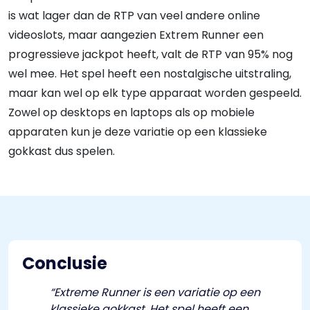
is wat lager dan de RTP van veel andere online
videoslots, maar aangezien Extrem Runner een
progressieve jackpot heeft, valt de RTP van 95% nog
wel mee. Het spel heeft een nostalgische uitstraling,
maar kan wel op elk type apparaat worden gespeeld.
Zowel op desktops en laptops als op mobiele
apparaten kun je deze variatie op een klassieke
gokkast dus spelen.
Conclusie
“Extreme Runner is een variatie op een
klassieke gokkast. Het spel heeft een