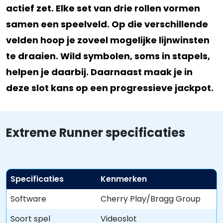
actief zet. Elke set van drie rollen vormen
samen een speelveld. Op die verschillende
velden hoop je zoveel mogelijke lijnwinsten
te draaien. Wild symbolen, soms in stapels,
helpen je daarbij. Daarnaast maak je in
deze slot kans op een progressieve jackpot.
Extreme Runner specificaties
Specificaties
Kenmerken
Software
Cherry Play/Bragg Group
Soort spel
Videoslot