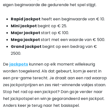
eigen beginwaarde die gedurende het spel stijgt.
Rapid jackpot
heeft een beginwaarde van € 10.
Mini jackpot
begint op € 25.
Major jackpot
start op € 100.
Mega jackpot
start met een waarde van € 500.
Grand jackpot
begint op een bedrag van €
2500.
De
jackpots
kunnen op elk moment willekeurig
worden toegekend. Als dat gebeurt, kom je eerst in
een pre-game terecht. Je draait aan een rad waarop
zes jackpotprijzen en zes niet-winnende vakjes staan.
Stop het rad op een jackpot? Dan ga je verder naar
het jackpotspel en win je gegarandeerd een jackpot.
Anders keer je terug naar het basisspel.