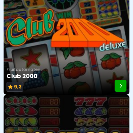
Fruitautomaten
Club 2000
9,3