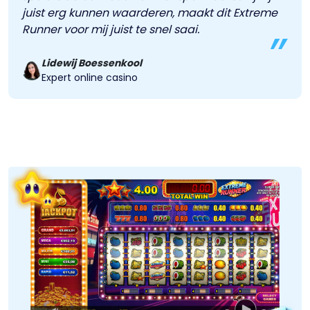
juist erg kunnen waarderen, maakt dit Extreme
Runner voor mij juist te snel saai.
Lidewij Boessenkool
Expert online casino