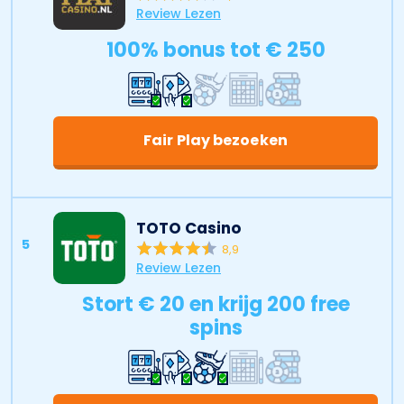
Review Lezen
100% bonus tot € 250
Fair Play bezoeken
TOTO Casino
5
8,9
Review Lezen
Stort € 20 en krijg 200 free
spins