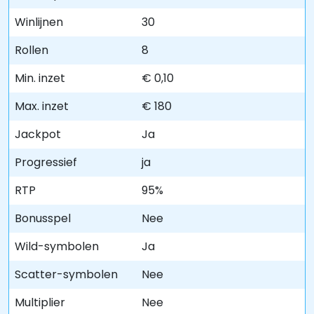
Winlijnen
30
Rollen
8
Min. inzet
€ 0,10
Max. inzet
€ 180
Jackpot
Ja
Progressief
ja
RTP
95%
Bonusspel
Nee
Wild-symbolen
Ja
Scatter-symbolen
Nee
Multiplier
Nee