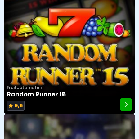
Fruitautomaten
Random Runner 15
9,6