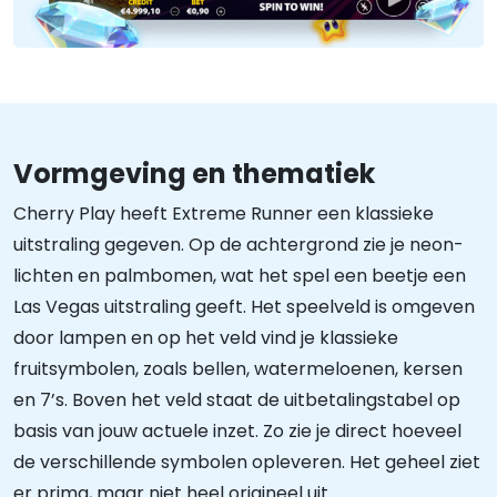
Vormgeving en thematiek
Cherry Play heeft Extreme Runner een klassieke
uitstraling gegeven. Op de achtergrond zie je neon-
lichten en palmbomen, wat het spel een beetje een
Las Vegas uitstraling geeft. Het speelveld is omgeven
door lampen en op het veld vind je klassieke
fruitsymbolen, zoals bellen, watermeloenen, kersen
en 7’s. Boven het veld staat de uitbetalingstabel op
basis van jouw actuele inzet. Zo zie je direct hoeveel
de verschillende symbolen opleveren. Het geheel ziet
er prima, maar niet heel origineel uit.