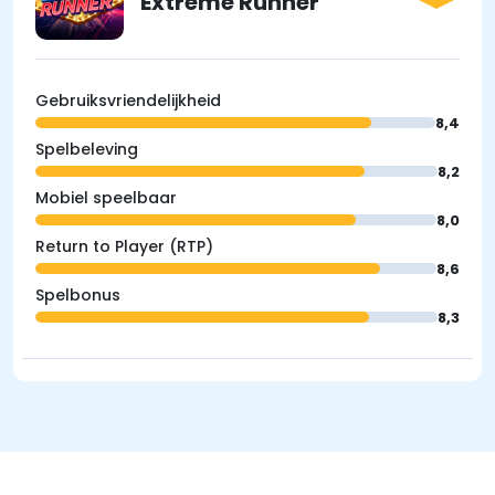
Extreme Runner
Gebruiksvriendelijkheid
8,4
Spelbeleving
8,2
Mobiel speelbaar
8,0
Return to Player (RTP)
8,6
Spelbonus
8,3