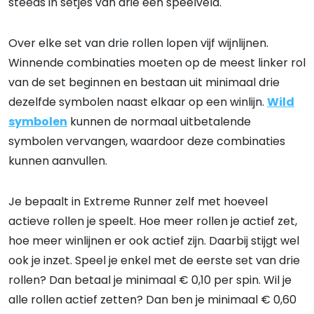
steeds in setjes van drie een speelveld.
Over elke set van drie rollen lopen vijf wijnlijnen.
Winnende combinaties moeten op de meest linker rol
van de set beginnen en bestaan uit minimaal drie
dezelfde symbolen naast elkaar op een winlijn.
Wild
symbolen
kunnen de normaal uitbetalende
symbolen vervangen, waardoor deze combinaties
kunnen aanvullen.
Je bepaalt in Extreme Runner zelf met hoeveel
actieve rollen je speelt. Hoe meer rollen je actief zet,
hoe meer winlijnen er ook actief zijn. Daarbij stijgt wel
ook je inzet. Speel je enkel met de eerste set van drie
rollen? Dan betaal je minimaal € 0,10 per spin. Wil je
alle rollen actief zetten? Dan ben je minimaal € 0,60