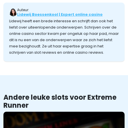
Auteur:
Lidewij Boessenkool | Expert online casino
Lidewij heeft een brede interesse en schrijft dan ook het
liefst over uiteenlopende onderwerpen. Schrijven over de
online casino sector kwam per ongeluk op haar pad, maar
dit is nu een van de onderwerpen waar ze zich het liefst
mee bezighoudt. Ze uit haar expertise graag in het
schrijven van slot reviews en online casino reviews.
Andere leuke slots voor Extreme
Runner