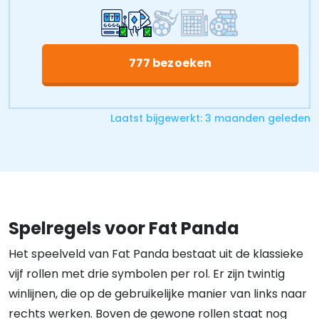
777 bezoeken
Laatst bijgewerkt: 3 maanden geleden
Spelregels voor Fat Panda
Het speelveld van Fat Panda bestaat uit de klassieke
vijf rollen met drie symbolen per rol. Er zijn twintig
winlijnen, die op de gebruikelijke manier van links naar
rechts werken. Boven de gewone rollen staat nog