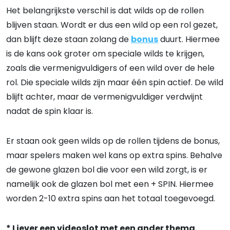
Het belangrijkste verschil is dat wilds op de rollen
blijven staan. Wordt er dus een wild op een rol gezet,
dan blijft deze staan zolang de
bonus
duurt. Hiermee
is de kans ook groter om speciale wilds te krijgen,
zoals die vermenigvuldigers of een wild over de hele
rol. Die speciale wilds zijn maar één spin actief. De wild
blijft achter, maar de vermenigvuldiger verdwijnt
nadat de spin klaar is.
Er staan ook geen wilds op de rollen tijdens de bonus,
maar spelers maken wel kans op extra spins. Behalve
de gewone glazen bol die voor een wild zorgt, is er
namelijk ook de glazen bol met een + SPIN. Hiermee
worden 2-10 extra spins aan het totaal toegevoegd.
* Liever een videoslot met een ander thema