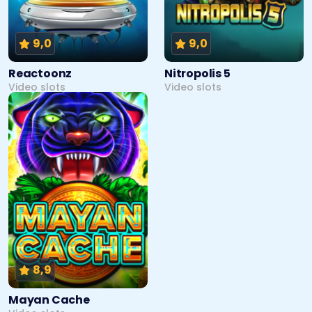
9,0
9,0
Reactoonz
Nitropolis 5
Video slots
Video slots
8,9
Mayan Cache