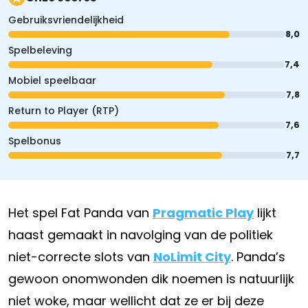
Gebruiksvriendelijkheid
8,0
Spelbeleving
7,4
Mobiel speelbaar
7,8
Return to Player (RTP)
7,6
Spelbonus
7,7
Het spel Fat Panda van
Pragmatic Play
lijkt
haast gemaakt in navolging van de politiek
niet-correcte slots van
NoLimit City
. Panda’s
gewoon onomwonden dik noemen is natuurlijk
niet woke, maar wellicht dat ze er bij deze