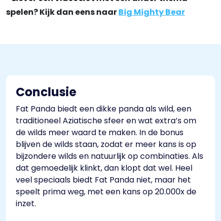
spelen? Kijk dan eens naar
Big Mighty Bear
Conclusie
Fat Panda biedt een dikke panda als wild, een
traditioneel Aziatische sfeer en wat extra’s om
de wilds meer waard te maken. In de bonus
blijven de wilds staan, zodat er meer kans is op
bijzondere wilds en natuurlijk op combinaties. Als
dat gemoedelijk klinkt, dan klopt dat wel. Heel
veel speciaals biedt Fat Panda niet, maar het
speelt prima weg, met een kans op 20.000x de
inzet.