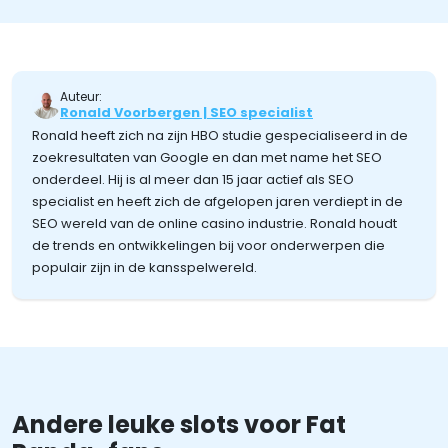
Auteur:
Ronald Voorbergen | SEO specialist
Ronald heeft zich na zijn HBO studie gespecialiseerd in de
zoekresultaten van Google en dan met name het SEO
onderdeel. Hij is al meer dan 15 jaar actief als SEO
specialist en heeft zich de afgelopen jaren verdiept in de
SEO wereld van de online casino industrie. Ronald houdt
de trends en ontwikkelingen bij voor onderwerpen die
populair zijn in de kansspelwereld.
Andere leuke slots voor Fat