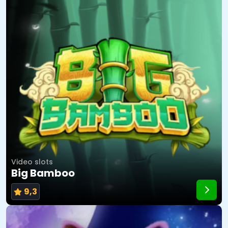
Video slots
Big Bamboo
9,3