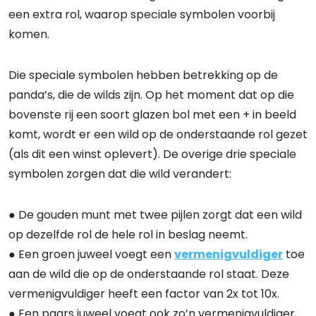
een extra rol, waarop speciale symbolen voorbij
komen.
Die speciale symbolen hebben betrekking op de
panda’s, die de wilds zijn. Op het moment dat op die
bovenste rij een soort glazen bol met een + in beeld
komt, wordt er een wild op de onderstaande rol gezet
(als dit een winst oplevert). De overige drie speciale
symbolen zorgen dat die wild verandert:
● De gouden munt met twee pijlen zorgt dat een wild
op dezelfde rol de hele rol in beslag neemt.
● Een groen juweel voegt een
vermenigvuldiger
toe
aan de wild die op de onderstaande rol staat. Deze
vermenigvuldiger heeft een factor van 2x tot 10x.
● Een paars juweel voegt ook zo’n vermenigvuldiger