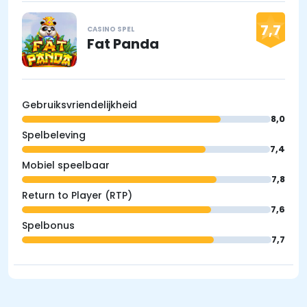
7,7
CASINO SPEL
Fat Panda
Gebruiksvriendelijkheid
8,0
Spelbeleving
7,4
Mobiel speelbaar
7,8
Return to Player (RTP)
7,6
Spelbonus
7,7