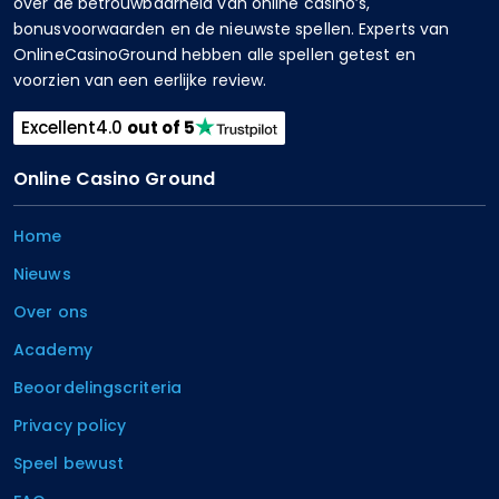
over de betrouwbaarheid van online casino’s,
bonusvoorwaarden en de nieuwste spellen. Experts van
OnlineCasinoGround hebben alle spellen getest en
voorzien van een eerlijke review.
Excellent
4.0
out of 5
Online Casino Ground
Home
Nieuws
Over ons
Academy
Beoordelingscriteria
Privacy policy
Speel bewust