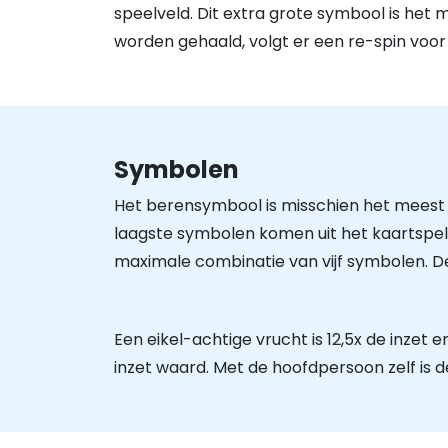
speelveld. Dit extra grote symbool is het
worden gehaald, volgt er een re-spin voor
Symbolen
Het berensymbool is misschien het meest 
laagste symbolen komen uit het kaartspel
maximale combinatie van vijf symbolen. De K
Een eikel-achtige vrucht is 12,5x de inzet e
inzet waard. Met de hoofdpersoon zelf is de