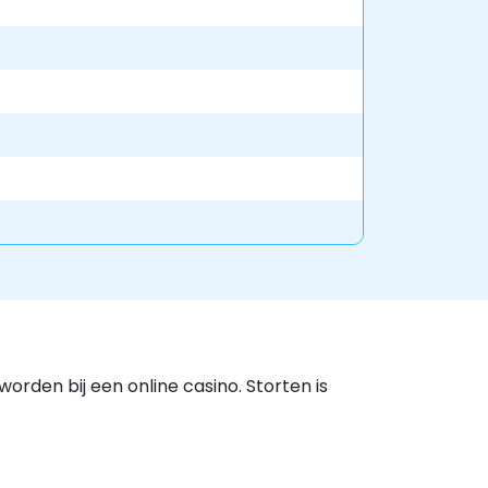
orden bij een online casino. Storten is