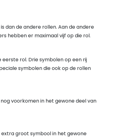
er is dan de andere rollen. Aan de andere
rs hebben er maximaal vijf op die rol.
 eerste rol. Drie symbolen op een rij
eciale symbolen die ook op de rollen
t nog voorkomen in het gewone deel van
n extra groot symbool in het gewone