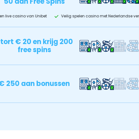
50 aan Free Spins
en live casino van Unibet
Veilig spelen casino met Nederlandse v
tort € 20 en krijg 200
free spins
€ 250 aan bonussen