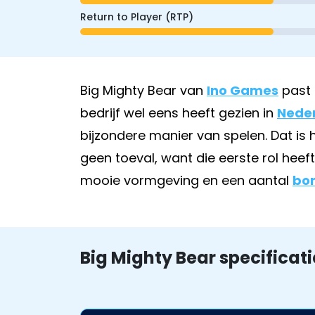
Return to Player (RTP)
Big Mighty Bear van
Ino Games
past 
bedrijf wel eens heeft gezien in
Neder
bijzondere manier van spelen. Dat is hi
geen toeval, want die eerste rol heeft
mooie vormgeving en een aantal
bon
Big Mighty Bear specificati