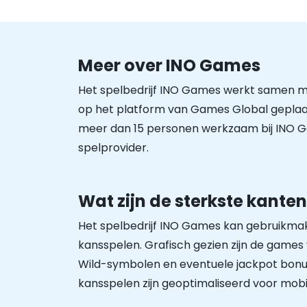
Meer over INO Games
Het spelbedrijf INO Games werkt samen m
op het platform van Games Global geplaats
meer dan 15 personen werkzaam bij INO Game
spelprovider.
Wat zijn de sterkste kant
Het spelbedrijf INO Games kan gebruikmake
kansspelen. Grafisch gezien zijn de games
Wild-symbolen en eventuele jackpot bonusg
kansspelen zijn geoptimaliseerd voor mob