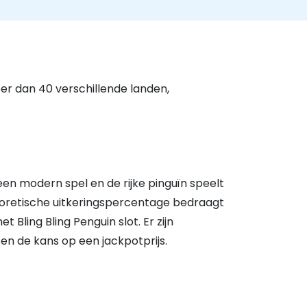
er dan 40 verschillende landen,
een modern spel en de rijke pinguïn speelt
theoretische uitkeringspercentage bedraagt
Bling Bling Penguin slot. Er zijn
 en de kans op een jackpotprijs.