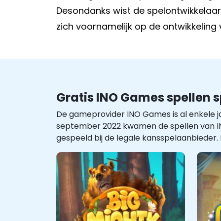
Desondanks wist de spelontwikkelaar 
zich voornamelijk op de ontwikkeling
Gratis INO Games spellen 
De gameprovider INO Games is al enkele jar
september 2022 kwamen de spellen van I
gespeeld bij de legale kansspelaanbieder.