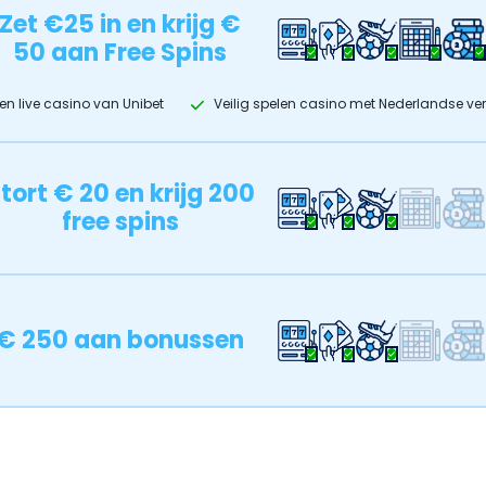
Zet €25 in en krijg €
50 aan Free Spins
en live casino van Unibet
Veilig spelen casino met Nederlandse v
tort € 20 en krijg 200
free spins
€ 250 aan bonussen