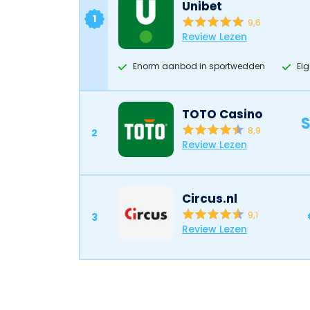
Unibet
1
9,6
Review Lezen
Enorm aanbod in sportwedden
Eig
TOTO Casino
S
8,9
2
Review Lezen
Circus.nl
9,1
3
Review Lezen