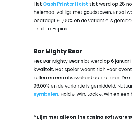
Het
Cash Printer Heist
slot werd op 28 no
helemaal vol ligt met goudstaven. Er zal wo
bedraagt 96,00% en de variantie is gemidd
en de re-spins.
Bar Mighty Bear
Het Bar Mighty Bear slot werd op 6 janua
kwaliteit. Het speler waant zich voor even
rollen en een afwisselend aantal rijen. De 
96,00% en de variantie is gemiddeld. Natuur
symbolen
, Hold & Win, Lock & Win en ee
* Lijst met alle online casino software 