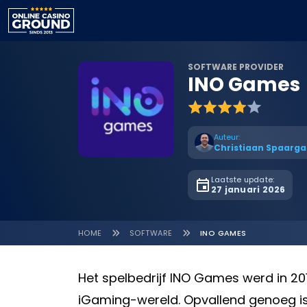
SOFTWARE PROVIDER
INO Games
Auteur:
Christiaan Spaarga
Laatste update:
27 januari 2026
HOME
SOFTWARE
INO GAMES
Het spelbedrijf INO Games werd in 201
iGaming-wereld. Opvallend genoeg is 