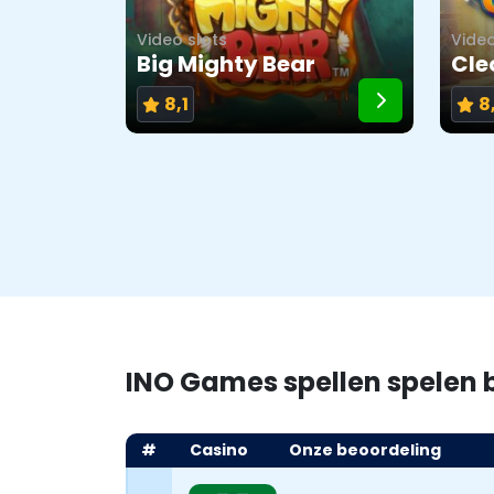
Video slots
Video
Big Mighty Bear
8,1
8
INO Games spellen spelen b
#
Casino
Onze beoordeling