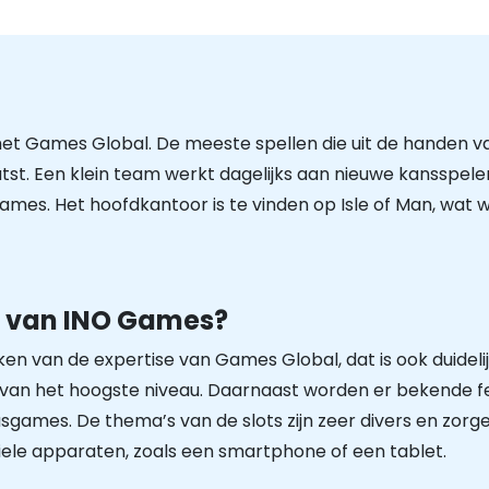
et Games Global. De meeste spellen die uit de handen 
t. Een klein team werkt dagelijks aan nieuwe kansspelen
s. Het hoofdkantoor is te vinden op Isle of Man, wat wel
en van INO Games?
n van de expertise van Games Global, dat is ook duideli
 van het hoogste niveau. Daarnaast worden er bekende fe
ames. De thema’s van de slots zijn zeer divers en zorgen
iele apparaten, zoals een smartphone of een tablet.