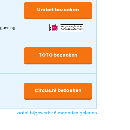
Unibet bezoeken
ergunning
TOTO bezoeken
Circus.nl bezoeken
Laatst bijgewerkt: 6 maanden geleden