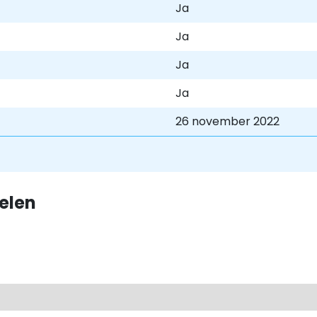
Ja
Ja
Ja
Ja
26 november 2022
pelen
Speel bij Unibet en krijg:
Zet €25 in en krijg €
50 aan Free Spins
Speel met bonus