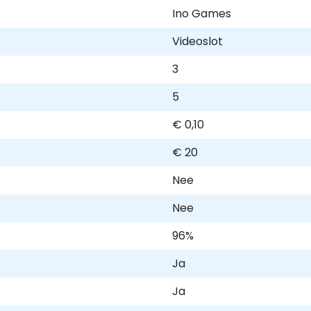
Ino Games
Videoslot
3
5
€ 0,10
€ 20
Nee
Nee
96%
Ja
Ja