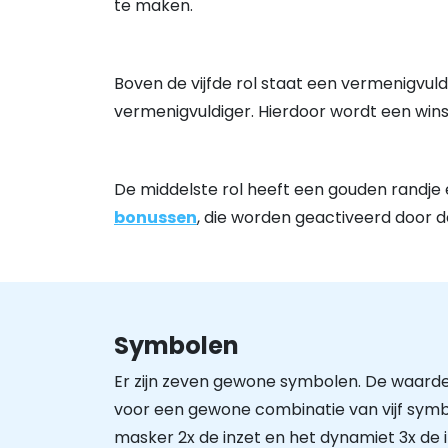
te maken.
Boven de vijfde rol staat een vermenigvuld
vermenigvuldiger. Hierdoor wordt een win
De middelste rol heeft een gouden randje e
bonussen
, die worden geactiveerd door d
Symbolen
Er zijn zeven gewone symbolen. De waarde 
voor een gewone combinatie van vijf symbo
masker 2x de inzet en het dynamiet 3x de i