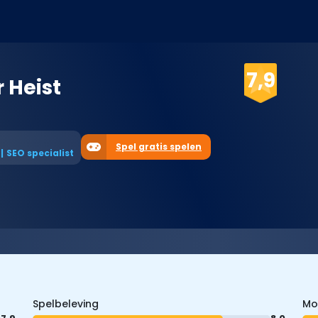
UNIBET
Bezoek Unibe
Zet €25 in en krijg € 50 aan Free Spins
7,9
 Heist
Spel gratis spelen
|
SEO specialist
Spelbeleving
Mo