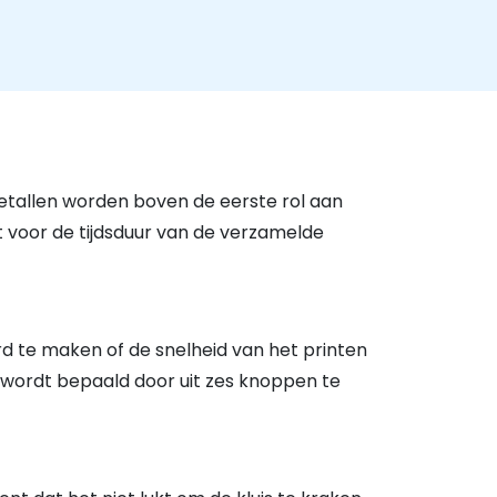
etallen worden boven de eerste rol aan
 voor de tijdsduur van de verzamelde
d te maken of de snelheid van het printen
 wordt bepaald door uit zes knoppen te