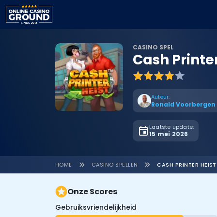
CASINO SPEL
Cash Printer
Auteur:
Ronald Voorbergen
Laatste update:
15 mei 2026
HOME
CASINO SPELLEN
CASH PRINTER HEIST
Onze Scores
Gebruiksvriendelijkheid