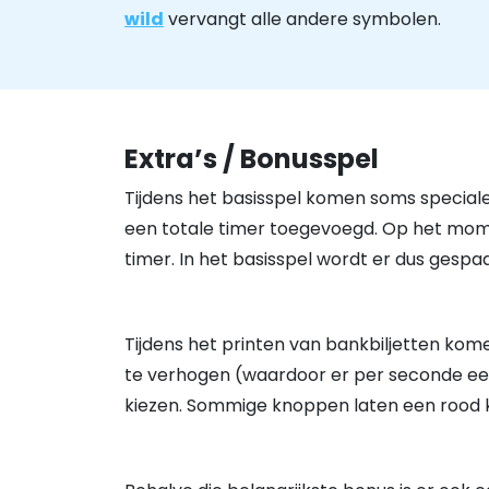
wild
vervangt alle andere symbolen.
Extra’s / Bonusspel
Tijdens het basisspel komen soms speciale
een totale timer toegevoegd. Op het mome
timer. In het basisspel wordt er dus gesp
Tijdens het printen van bankbiljetten kom
te verhogen (waardoor er per seconde een
kiezen. Sommige knoppen laten een rood k