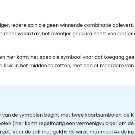
iger. Iedere spin die geen winnende combinatie oplevert,
st meer waard als het eventjes geduurd heeft voordat er
n hier komt het speciale symbool voor dat toegang geeft t
e kluis in het midden te zetten, met een of meerdere van
van de symbolen begint met twee kaartsumbolen, de K en 
len (hier komt regelmatig een vermenigvuldiger om de hoek
nzet. Voor de zak met geld is de winst maximaal 4x de inze