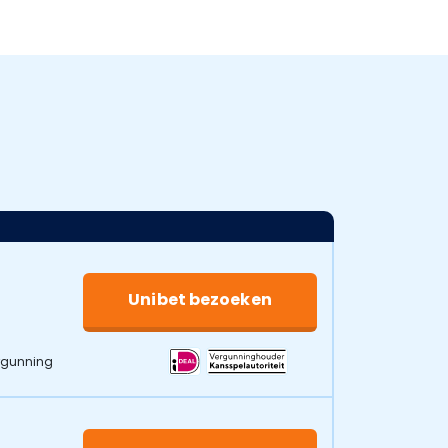
Unibet bezoeken
ergunning