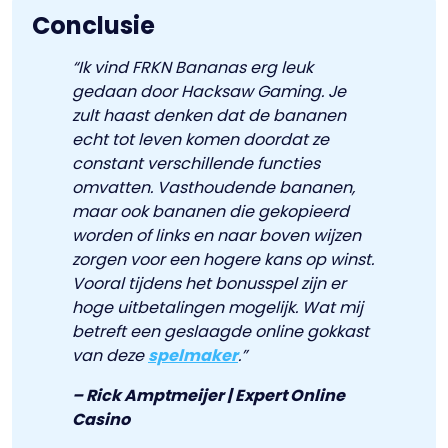
Conclusie
“Ik vind FRKN Bananas erg leuk
gedaan door Hacksaw Gaming. Je
zult haast denken dat de bananen
echt tot leven komen doordat ze
constant verschillende functies
omvatten. Vasthoudende bananen,
maar ook bananen die gekopieerd
worden of links en naar boven wijzen
zorgen voor een hogere kans op winst.
Vooral tijdens het bonusspel zijn er
hoge uitbetalingen mogelijk. Wat mij
betreft een geslaagde online gokkast
van deze
spelmaker
.”
– Rick Amptmeijer | Expert Online
Casino