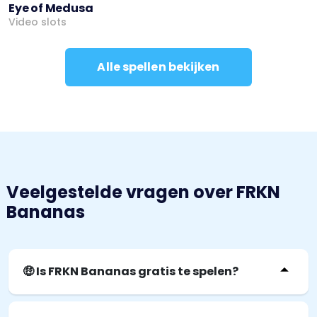
Eye of Medusa
Video slots
Alle spellen bekijken
Veelgestelde vragen over FRKN
Bananas
🤑 Is FRKN Bananas gratis te spelen?
Voor degenen met een geregistreerd