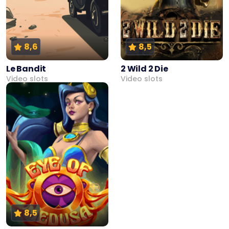
8,6
8,5
Le Bandit
2 Wild 2 Die
Video slots
Video slots
8,5