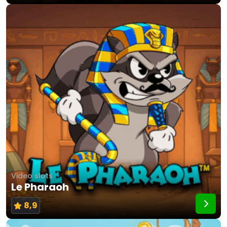
Video slots
Le Pharaoh
8,9