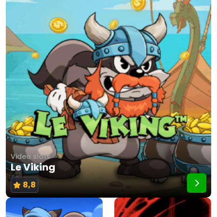
Video slots
Le Viking
8,8