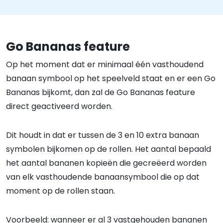
Go Bananas feature
Op het moment dat er minimaal één vasthoudend
banaan symbool op het speelveld staat en er een Go
Bananas bijkomt, dan zal de Go Bananas feature
direct geactiveerd worden.
Dit houdt in dat er tussen de 3 en 10 extra banaan
symbolen bijkomen op de rollen. Het aantal bepaald
het aantal bananen kopieën die gecreëerd worden
van elk vasthoudende banaansymbool die op dat
moment op de rollen staan.
Voorbeeld: wanneer er al 3 vastgehouden bananen