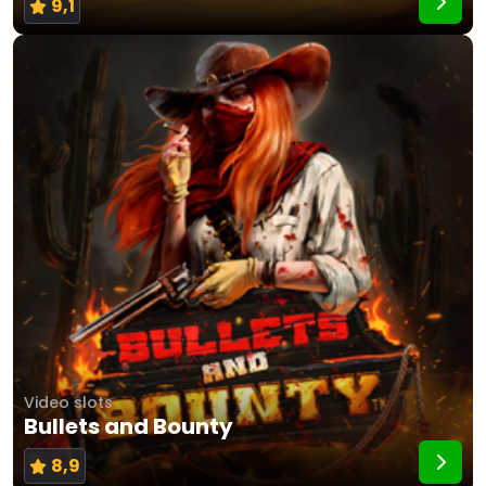
9,1
Video slots
Bullets and Bounty
8,9