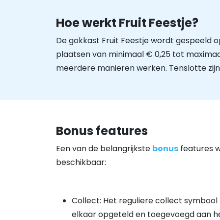
Hoe werkt Fruit Feestje?
De gokkast Fruit Feestje wordt gespeeld op 
plaatsen van minimaal € 0,25 tot maximaal 
meerdere manieren werken. Tenslotte zijn
Bonus features
Een van de belangrijkste
bonus
features w
beschikbaar:
Collect: Het reguliere collect symbool
elkaar opgeteld en toegevoegd aan he