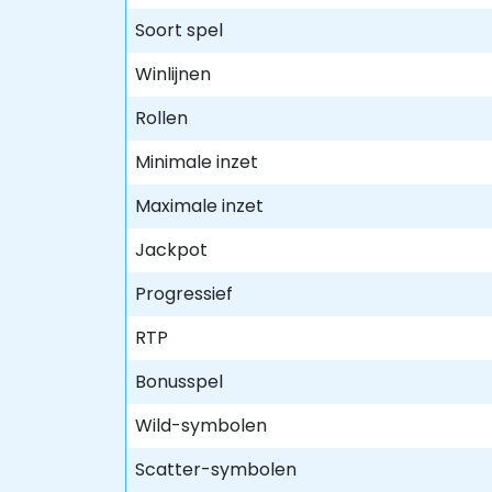
Soort spel
Winlijnen
Rollen
Minimale inzet
Maximale inzet
Jackpot
Progressief
RTP
Bonusspel
Wild-symbolen
Scatter-symbolen