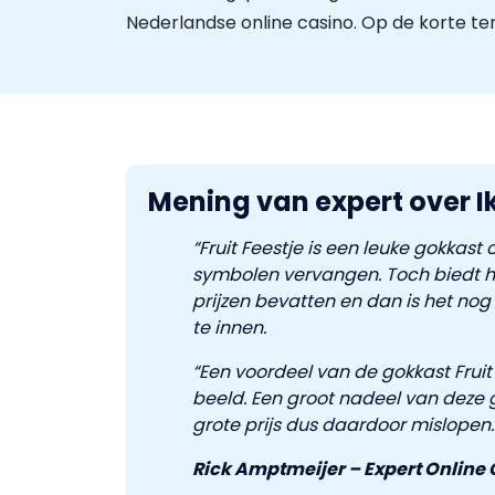
Nederlandse online casino. Op de korte term
Mening van expert over Ik
“Fruit Feestje is een leuke gokkast
symbolen vervangen. Toch biedt 
prijzen bevatten en dan is het nog
te innen.
“Een voordeel van de gokkast Fruit
beeld. Een groot nadeel van deze g
grote prijs dus daardoor mislopen. 
Rick Amptmeijer – Expert Online