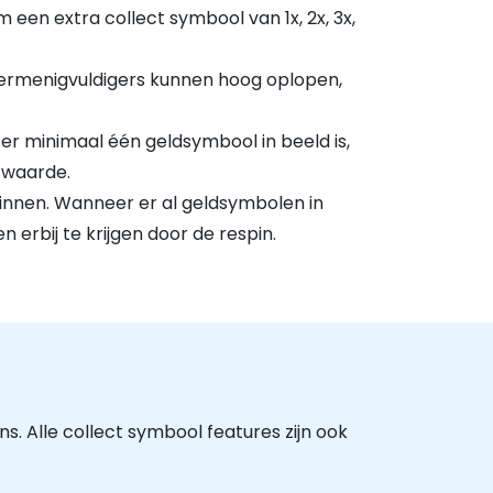
 een extra collect symbool van 1x, 2x, 3x,
 vermenigvuldigers kunnen hoog oplopen,
er minimaal één geldsymbool in beeld is,
e waarde.
nnen. Wanneer er al geldsymbolen in
 erbij te krijgen door de respin.
ns. Alle collect symbool features zijn ook