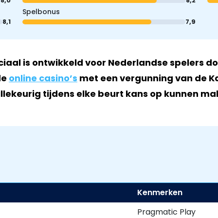
8,0
8,2
Spelbonus
8,1
7,9
peciaal is ontwikkeld voor Nederlandse spelers 
de
online casino’s
met een vergunning van de Kan
llekeurig tijdens elke beurt kans op kunnen ma
Kenmerken
Pragmatic Play