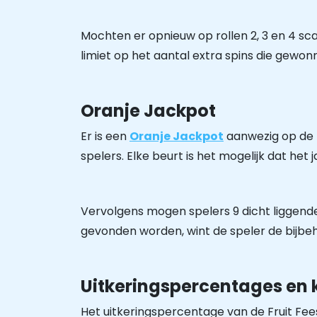
Mochten er opnieuw op rollen 2, 3 en 4 s
limiet op het aantal extra spins die gewo
Oranje Jackpot
Er is een
Oranje Jackpot
aanwezig op de F
spelers. Elke beurt is het mogelijk dat het 
Vervolgens mogen spelers 9 dicht liggende 
gevonden worden, wint de speler de bijbeh
Uitkeringspercentages en
Het uitkeringspercentage van de Fruit Fees