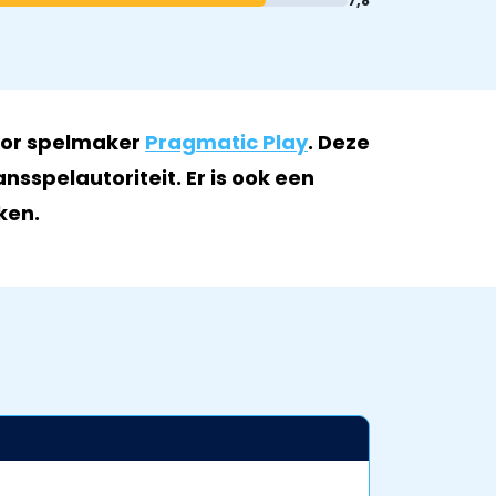
7,8
door spelmaker
Pragmatic Play
. Deze
sspelautoriteit. Er is ook een
ken.