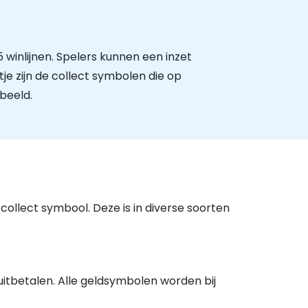
5 winlijnen. Spelers kunnen een inzet
je zijn de collect symbolen die op
beeld.
collect symbool. Deze is in diverse soorten
uitbetalen. Alle geldsymbolen worden bij