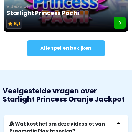
Video slots
Starlight Princess Pachi
6,1
Alle spellen bekijken
Veelgestelde vragen over
Starlight Princess Oranje Jackpot
👸 Wat kost het om deze videoslot van
Pragmatic Play te spelen?