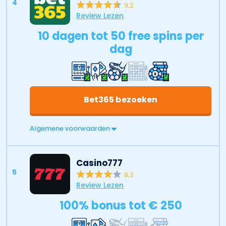
4
9,2
Review Lezen
10 dagen tot 50 free spins per
dag
Bet365 bezoeken
Algemene voorwaarden
Casino777
5
8,3
Review Lezen
100% bonus tot € 250