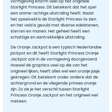
vormgeving enorm veel op het originele
Starlight Princess. Dit betekent dat het spel
een anime-achtige uitstraling heeft. Naast
het speelveld is de Starlight Princess te zien
en het veld is gevuld met diverse edelstenen,
sterren en manen. Het geheel heeft een
schattige en aantrekkelijke uitstraling.
De Oranje Jackpot is een typisch Nederlandse
jackpot en dit heeft Starlight Princess Oranje
Jackpot ook in de vormgeving doorgevoerd.
Hoewel de graphics veel op die van het
origineel lijken, heeft alles wel een oranje jasje
gekregen. Dit betekent onder andere dat de
achtergrond en de vliegende prinses oranje
zijn. Zo zie je het verschil tussen Starlight
Princess Oranje Jackpot en het origineel wel
meteen.