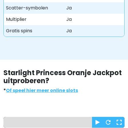
Scatter-symbolen
Ja
Multiplier
Ja
Gratis spins
Ja
Starlight Princess Oranje Jackpot
uitproberen?
*
Of speel hier meer online slots
Speel bij Oranje Palace en
krijg:
100% tot € 250 bonus
Speel met bonus