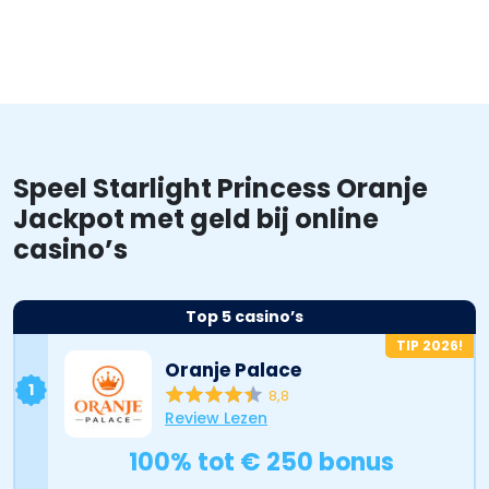
of
Start gratis spel
Speel Starlight Princess Oranje
Jackpot met geld bij online
casino’s
Top 5 casino’s
TIP 2026!
Oranje Palace
1
8,8
Review Lezen
100% tot € 250 bonus