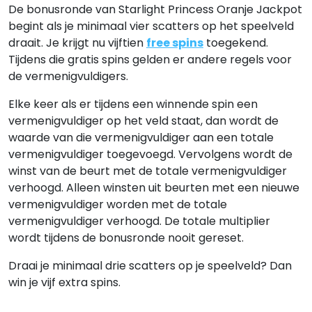
De bonusronde van Starlight Princess Oranje Jackpot
begint als je minimaal vier scatters op het speelveld
draait. Je krijgt nu vijftien
free spins
toegekend.
Tijdens die gratis spins gelden er andere regels voor
de vermenigvuldigers.
Elke keer als er tijdens een winnende spin een
vermenigvuldiger op het veld staat, dan wordt de
waarde van die vermenigvuldiger aan een totale
vermenigvuldiger toegevoegd. Vervolgens wordt de
winst van de beurt met de totale vermenigvuldiger
verhoogd. Alleen winsten uit beurten met een nieuwe
vermenigvuldiger worden met de totale
vermenigvuldiger verhoogd. De totale multiplier
wordt tijdens de bonusronde nooit gereset.
Draai je minimaal drie scatters op je speelveld? Dan
win je vijf extra spins.