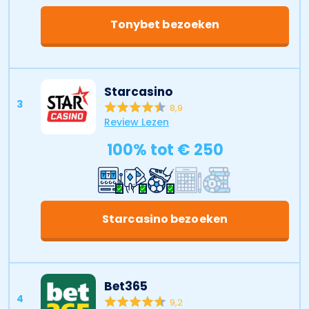
Tonybet bezoeken
Starcasino
3
8,9
Review Lezen
100% tot € 250
Starcasino bezoeken
Bet365
4
9,2