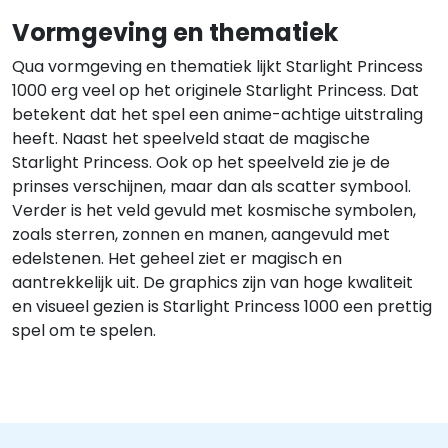
Vormgeving en thematiek
Qua vormgeving en thematiek lijkt Starlight Princess
1000 erg veel op het originele Starlight Princess. Dat
betekent dat het spel een anime-achtige uitstraling
heeft. Naast het speelveld staat de magische
Starlight Princess. Ook op het speelveld zie je de
prinses verschijnen, maar dan als scatter symbool.
Verder is het veld gevuld met kosmische symbolen,
zoals sterren, zonnen en manen, aangevuld met
edelstenen. Het geheel ziet er magisch en
aantrekkelijk uit. De graphics zijn van hoge kwaliteit
en visueel gezien is Starlight Princess 1000 een prettig
spel om te spelen.