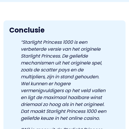
Conclusie
“Starlight Princess 1000 is een
verbeterde versie van het originele
Starlight Princess. De geliefde
mechanismen uit het originele spel,
zoals de scatter pays en de
multipliers, zijn in stand gehouden.
Wel kunnen er hogere
vermenigvuldigers op het veld vallen
en ligt de maximaal haalbare winst
driemaal zo hoog als in het origineel.
Dat maakt Starlight Princess 1000 een
geliefde keuze in het online casino.