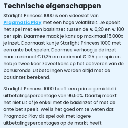
Technische eigenschappen
Starlight Princess 1000 is een videoslot van
Pragmatic Play
met een hoge volatiliteit. Je speelt
het spel met een basisinzet tussen de € 0,20 en € 100
per spin. Daarmee maak je kans op maximaal 15.000x
je inzet. Daarnaast kun je Starlight Princess 1000 met
een ante bet spelen. Daarmee verhoog je de inzet
naar minimaal € 0,25 en maximaal € 125 per spin en
heb je twee keer zoveel kans op het activeren van de
bonusronde. Uitbetalingen worden altijd met de
basisinzet berekend.
Starlight Princess 1000 heeft een prima gemiddeld
uitbetalingspercentage van 96,50%. Daarbij maakt
het niet uit of je enkel met de basisinzet of met de
ante bet speelt. Wel is het goed om te weten dat
Pragmatic Play dit spel ook met lagere
uitbetalingspercentages op de markt heeft