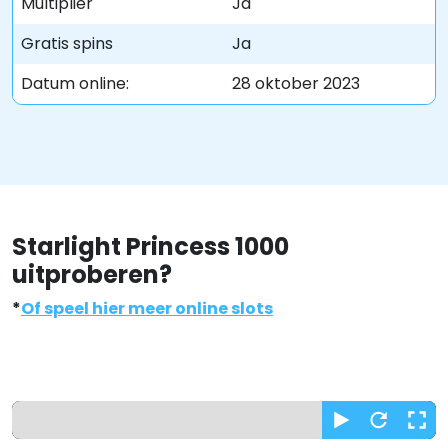
Multiplier
Ja
Gratis spins
Ja
Datum online:
28 oktober 2023
Starlight Princess 1000
uitproberen?
*
Of speel hier meer online slots
Speel bij Oranje Palace en
krijg:
100% tot € 250 bonus
Speel met bonus