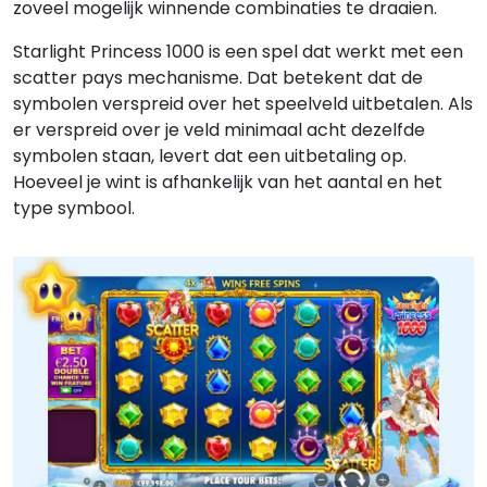
zoveel mogelijk winnende combinaties te draaien.
Starlight Princess 1000 is een spel dat werkt met een
scatter pays mechanisme. Dat betekent dat de
symbolen verspreid over het speelveld uitbetalen. Als
er verspreid over je veld minimaal acht dezelfde
symbolen staan, levert dat een uitbetaling op.
Hoeveel je wint is afhankelijk van het aantal en het
type symbool.