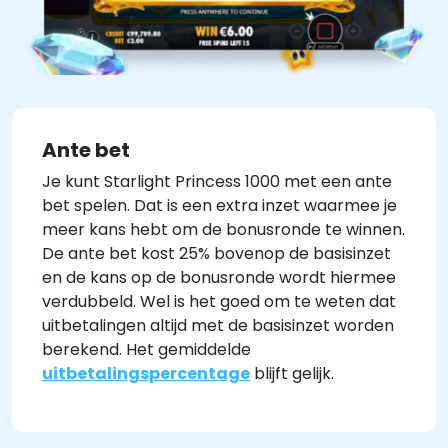
Ante bet
Je kunt Starlight Princess 1000 met een ante
bet spelen. Dat is een extra inzet waarmee je
meer kans hebt om de bonusronde te winnen.
De ante bet kost 25% bovenop de basisinzet
en de kans op de bonusronde wordt hiermee
verdubbeld. Wel is het goed om te weten dat
uitbetalingen altijd met de basisinzet worden
berekend. Het gemiddelde
uitbetalingspercentage
blijft gelijk.