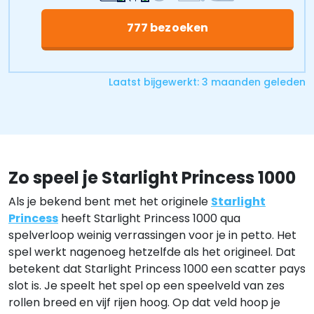
777 bezoeken
Laatst bijgewerkt: 3 maanden geleden
Zo speel je Starlight Princess 1000
Als je bekend bent met het originele
Starlight
Princess
heeft Starlight Princess 1000 qua
spelverloop weinig verrassingen voor je in petto. Het
spel werkt nagenoeg hetzelfde als het origineel. Dat
betekent dat Starlight Princess 1000 een scatter pays
slot is. Je speelt het spel op een speelveld van zes
rollen breed en vijf rijen hoog. Op dat veld hoop je