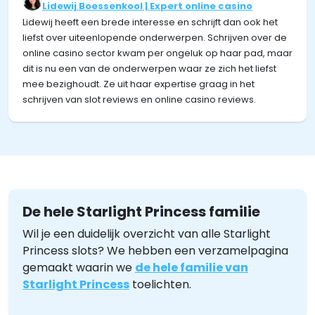
Lidewij Boessenkool | Expert online casino
Lidewij heeft een brede interesse en schrijft dan ook het
liefst over uiteenlopende onderwerpen. Schrijven over de
online casino sector kwam per ongeluk op haar pad, maar
dit is nu een van de onderwerpen waar ze zich het liefst
mee bezighoudt. Ze uit haar expertise graag in het
schrijven van slot reviews en online casino reviews.
De hele Starlight Princess familie
Wil je een duidelijk overzicht van alle Starlight
Princess slots? We hebben een verzamelpagina
gemaakt waarin we
de hele familie van
Starlight Princess
toelichten.