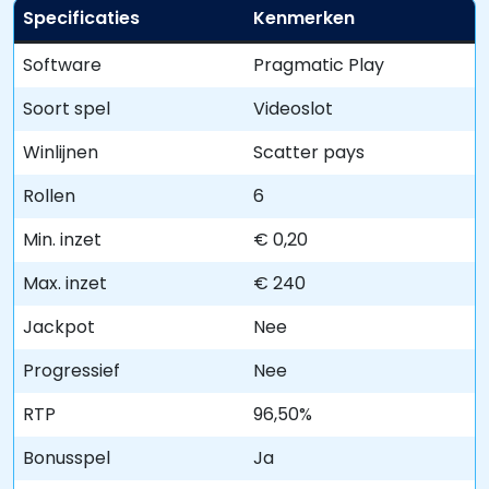
Specificaties
Kenmerken
Software
Pragmatic Play
Soort spel
Videoslot
Winlijnen
Scatter pays
Rollen
6
Min. inzet
€ 0,20
Max. inzet
€ 240
Jackpot
Nee
Progressief
Nee
RTP
96,50%
Bonusspel
Ja