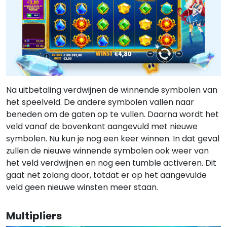
Na uitbetaling verdwijnen de winnende symbolen van
het speelveld. De andere symbolen vallen naar
beneden om de gaten op te vullen. Daarna wordt het
veld vanaf de bovenkant aangevuld met nieuwe
symbolen. Nu kun je nog een keer winnen. In dat geval
zullen de nieuwe winnende symbolen ook weer van
het veld verdwijnen en nog een tumble activeren. Dit
gaat net zolang door, totdat er op het aangevulde
veld geen nieuwe winsten meer staan.
Multipliers