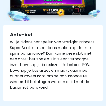
Ante-bet
Wil je tijdens het spelen van Starlight Princess
Super Scatter meer kans maken op de free
spins bonusronde? Dan kun je deze slot met
een ante-bet spelen. Dit is een verhoogde
inzet bovenop je basisinzet. Je betaalt 50%
bovenop je basisinzet en maakt daarmee
dubbel zoveel kans om de bonusronde te
winnen. Uitbetalingen worden altijd met de
basisinzet berekend.