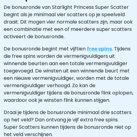
De bonusronde van Starlight Princess Super Scatter
begint als je minimaal vier scatters op je speelveld
draait. Dit mogen vier normale scatters zijn, maar ook
een combinatie met een of meerdere super scatters
activeert de bonusronde.
De bonusronde begint met vijftien
free spins
. Tijdens
die free spins worden de vermenigvuldigers uit
winnende beurten aan een totale vermenigvuldiger
toegevoegd. De winsten uit een winnende beurt met
een nieuwe vermenigvuldiger, worden met de totale
vermenigvuldiger verhoogd. Zo kan de
vermenigvuldiger tijdens de bonusronde flink oplopen,
waardoor ook je winsten flink kunnen stijgen.
Draai je tijdens de bonusronde minimaal drie scatters
op het veld? Dan ontvang je vijf extra free spins.
Super Scatters kunnen tijdens de bonusronde niet op
het veld verschijnen.