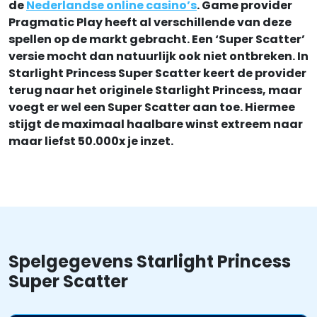
de
Nederlandse online casino’s
. Game provider
Pragmatic Play heeft al verschillende van deze
spellen op de markt gebracht. Een ‘Super Scatter’
versie mocht dan natuurlijk ook niet ontbreken. In
Starlight Princess Super Scatter keert de provider
terug naar het originele Starlight Princess, maar
voegt er wel een Super Scatter aan toe. Hiermee
stijgt de maximaal haalbare winst extreem naar
maar liefst 50.000x je inzet.
Spelgegevens Starlight Princess
Super Scatter