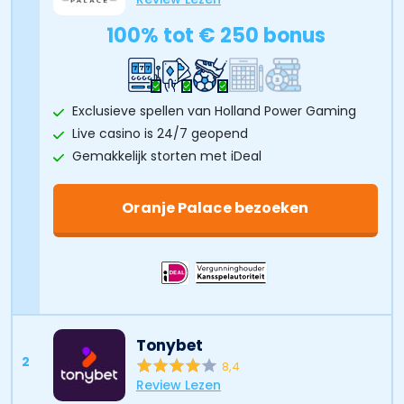
100% tot € 250 bonus
Exclusieve spellen van Holland Power Gaming
Live casino is 24/7 geopend
Gemakkelijk storten met iDeal
Oranje Palace bezoeken
Tonybet
2
8,4
Review Lezen