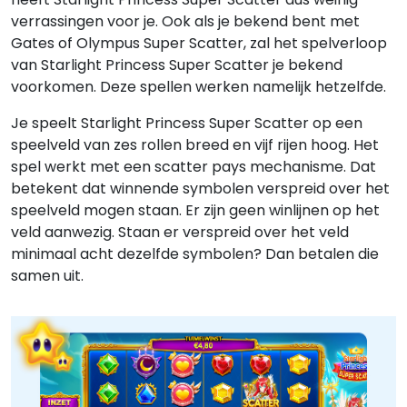
verrassingen voor je. Ook als je bekend bent met
Gates of Olympus Super Scatter, zal het spelverloop
van Starlight Princess Super Scatter je bekend
voorkomen. Deze spellen werken namelijk hetzelfde.
Je speelt Starlight Princess Super Scatter op een
speelveld van zes rollen breed en vijf rijen hoog. Het
spel werkt met een scatter pays mechanisme. Dat
betekent dat winnende symbolen verspreid over het
speelveld mogen staan. Er zijn geen winlijnen op het
veld aanwezig. Staan er verspreid over het veld
minimaal acht dezelfde symbolen? Dan betalen die
samen uit.