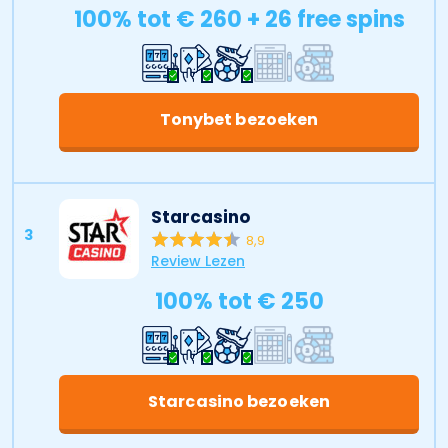
100% tot € 260 + 26 free spins
Tonybet bezoeken
Starcasino
3
8,9
Review Lezen
100% tot € 250
Starcasino bezoeken