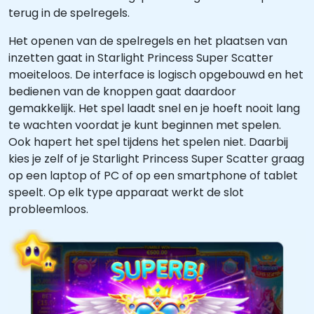
terug in de spelregels.
Het openen van de spelregels en het plaatsen van
inzetten gaat in Starlight Princess Super Scatter
moeiteloos. De interface is logisch opgebouwd en het
bedienen van de knoppen gaat daardoor
gemakkelijk. Het spel laadt snel en je hoeft nooit lang
te wachten voordat je kunt beginnen met spelen.
Ook hapert het spel tijdens het spelen niet. Daarbij
kies je zelf of je Starlight Princess Super Scatter graag
op een laptop of PC of op een smartphone of tablet
speelt. Op elk type apparaat werkt de slot
probleemloos.