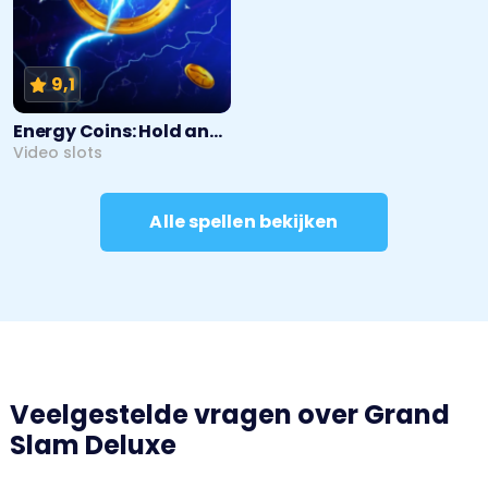
9,1
Energy Coins: Hold and Win
Video slots
Alle spellen bekijken
Veelgestelde vragen over Grand
Slam Deluxe