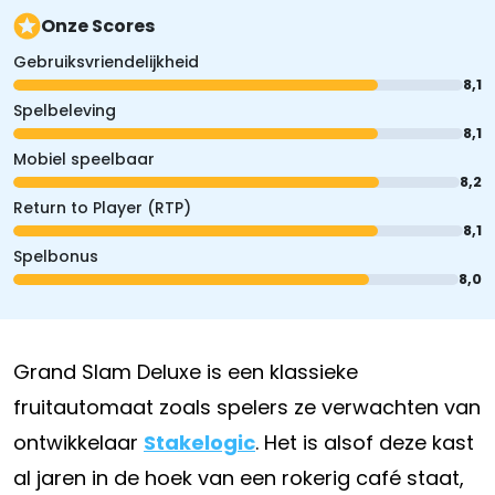
Onze Scores
Gebruiksvriendelijkheid
8,1
Spelbeleving
8,1
Mobiel speelbaar
8,2
Return to Player (RTP)
8,1
Spelbonus
8,0
Grand Slam Deluxe is een klassieke
fruitautomaat zoals spelers ze verwachten van
ontwikkelaar
Stakelogic
. Het is alsof deze kast
al jaren in de hoek van een rokerig café staat,