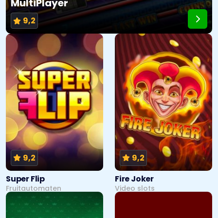
MultiPlayer
9,2
9,2
9,2
Super Flip
Fire Joker
Fruitautomaten
Video slots