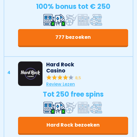
100% bonus tot € 250
777 bezoeken
Hard Rock
Casino
4
8,5
Review Lezen
Tot 250 free spins
Hard Rock bezoeken