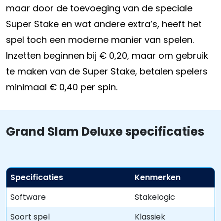
maar door de toevoeging van de speciale
Super Stake en wat andere extra’s, heeft het
spel toch een moderne manier van spelen.
Inzetten beginnen bij € 0,20, maar om gebruik
te maken van de Super Stake, betalen spelers
minimaal € 0,40 per spin.
Grand Slam Deluxe specificaties
Specificaties
Kenmerken
Software
Stakelogic
Soort spel
Klassiek