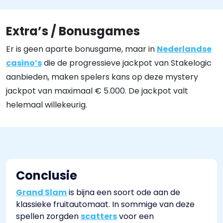
Extra’s / Bonusgames
Er is geen aparte bonusgame, maar in
Nederlandse
casino’s
die de progressieve jackpot van Stakelogic
aanbieden, maken spelers kans op deze mystery
jackpot van maximaal € 5.000. De jackpot valt
helemaal willekeurig.
Conclusie
Grand Slam
is bijna een soort ode aan de
klassieke fruitautomaat. In sommige van deze
spellen zorgden
scatters
voor een