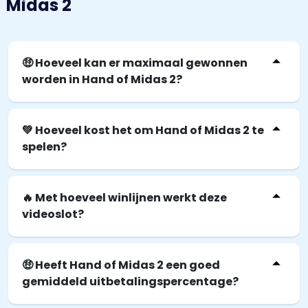
Midas 2
🤑 Hoeveel kan er maximaal gewonnen
worden in Hand of Midas 2?
De maximale winst is door Pragmatic Play
vastgesteld op 8000x de inzet. Dit komt neer
💚 Hoeveel kost het om Hand of Midas 2 te
spelen?
op een bedrag tussen de € 1600 en €
1.920.000 afhankelijk van de gekozen inleg.
Dit spel wordt gespeeld met een inleg tussen
de € 0,20 en € 240 per spin.
🔥 Met hoeveel winlijnen werkt deze
videoslot?
Hand of Midas 2 werkt met 20 vaste winlijnen
die van links naar rechts over het speelveld
🤑 Heeft Hand of Midas 2 een goed
gemiddeld uitbetalingspercentage?
lopen.