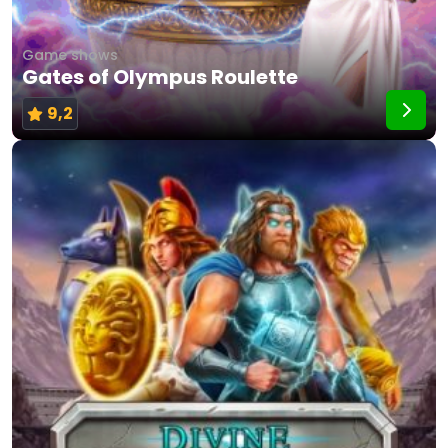
Game shows
Gates of Olympus Roulette
9,2