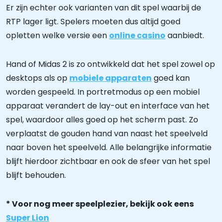
Er zijn echter ook varianten van dit spel waarbij de
RTP lager ligt. Spelers moeten dus altijd goed
opletten welke versie een
online casino
aanbiedt.
Hand of Midas 2 is zo ontwikkeld dat het spel zowel op
desktops als op
mobiele apparaten
goed kan
worden gespeeld. In portretmodus op een mobiel
apparaat verandert de lay-out en interface van het
spel, waardoor alles goed op het scherm past. Zo
verplaatst de gouden hand van naast het speelveld
naar boven het speelveld. Alle belangrijke informatie
blijft hierdoor zichtbaar en ook de sfeer van het spel
blijft behouden.
* Voor nog meer speelplezier, bekijk ook eens
Super Lion