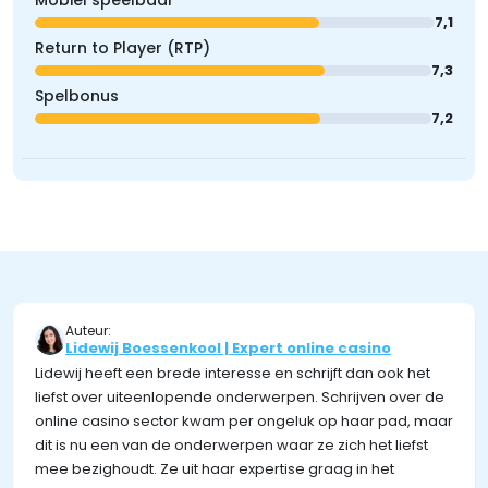
Mobiel speelbaar
7,1
Return to Player (RTP)
7,3
Spelbonus
7,2
Auteur:
Lidewij Boessenkool | Expert online casino
Lidewij heeft een brede interesse en schrijft dan ook het
liefst over uiteenlopende onderwerpen. Schrijven over de
online casino sector kwam per ongeluk op haar pad, maar
dit is nu een van de onderwerpen waar ze zich het liefst
mee bezighoudt. Ze uit haar expertise graag in het