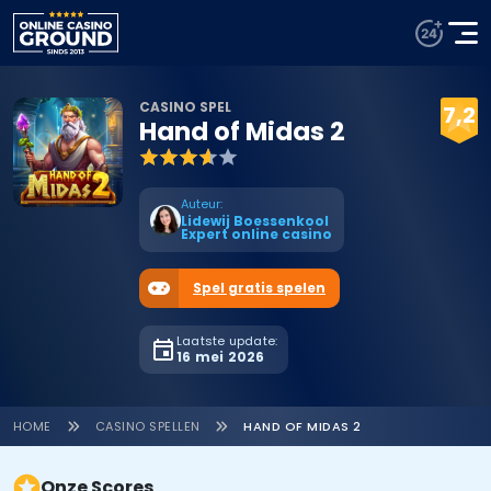
ORANJE PALACE
Bezoek Oranje
100% tot € 250
CASINO SPEL
7,2
Palace
bonus
Hand of Midas 2
Auteur:
Lidewij Boessenkool
Expert online casino
Spel gratis spelen
Laatste update:
16 mei 2026
HOME
CASINO SPELLEN
HAND OF MIDAS 2
Onze Scores