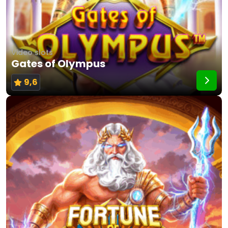
Video slots
Gates of Olympus
9,6