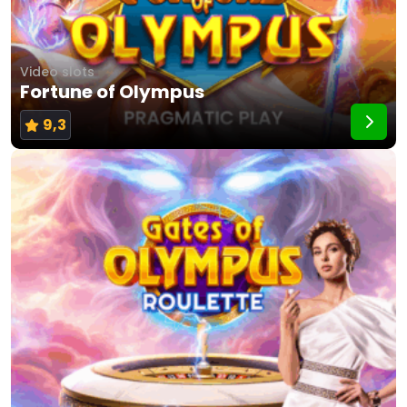
Video slots
Fortune of Olympus
9,3