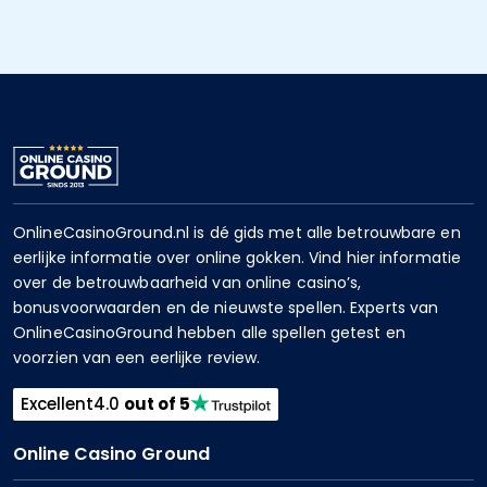
Deze videoslot heeft een RTP van 96,07%. Dit
is vergelijkbaar met veel andere online
videoslots. Er zijn echter ook varianten van dit
spel met een lagere RTP. Die
uitbetalingspercentages zijn minder
aantrekkelijk voor spelers.
OnlineCasinoGround.nl is dé gids met alle betrouwbare en
eerlijke informatie over online gokken. Vind hier informatie
over de betrouwbaarheid van online casino’s,
bonusvoorwaarden en de nieuwste spellen. Experts van
OnlineCasinoGround hebben alle spellen getest en
voorzien van een eerlijke review.
Excellent
4.0
out of 5
Online Casino Ground