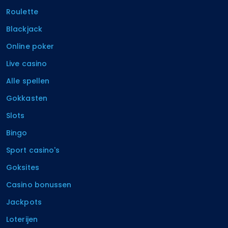
Roulette
Blackjack
Online poker
Live casino
Alle spellen
Gokkasten
Slots
Bingo
Sport casino's
Goksites
Casino bonussen
Jackpots
Loterijen