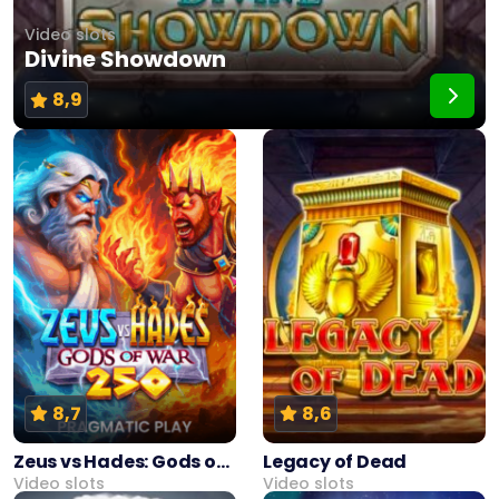
Video slots
Divine Showdown
8,9
8,7
8,6
Zeus vs Hades: Gods of War 250
Legacy of Dead
Video slots
Video slots