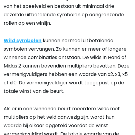
van het speelveld en bestaan uit minimaal drie
dezelfde uitbetalende symbolen op aangrenzende
rollen op een winlijn.
Wild symbolen
kunnen normaal uitbetalende
symbolen vervangen. Zo kunnen er meer of langere
winnende combinaties ontstaan. De wilds in Hand of
Midas 2 kunnen bovendien multipliers bevatten. Deze
vermenigvuldigers hebben een waarde van x2, x3, x5
of x10. De vermenigvuldiger wordt toegepast op de
totale winst van de beurt.
Als er in een winnende beurt meerdere wilds met
multipliers op het veld aanwezig zijn, wordt hun
waarde bij elkaar opgeteld voordat de winst
vermenigvuldigd wordt. De totale waarde van de