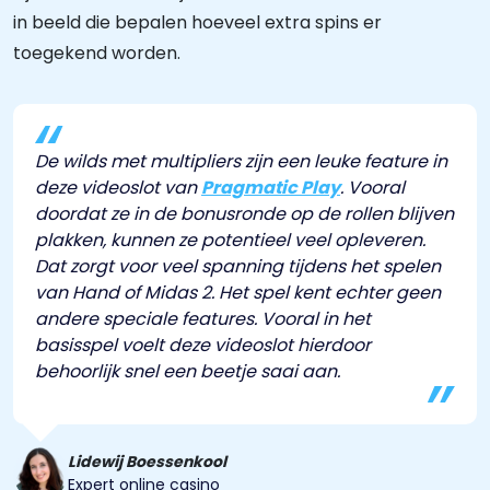
in beeld die bepalen hoeveel extra spins er
toegekend worden.
De wilds met multipliers zijn een leuke feature in
deze videoslot van
Pragmatic Play
. Vooral
doordat ze in de bonusronde op de rollen blijven
plakken, kunnen ze potentieel veel opleveren.
Dat zorgt voor veel spanning tijdens het spelen
van Hand of Midas 2. Het spel kent echter geen
andere speciale features. Vooral in het
basisspel voelt deze videoslot hierdoor
behoorlijk snel een beetje saai aan.
Lidewij Boessenkool
Expert online casino