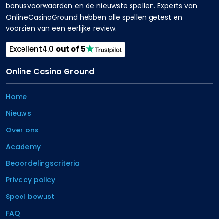
bonusvoorwaarden en de nieuwste spellen. Experts van
OnlineCasinoGround hebben alle spellen getest en
voorzien van een eerlijke review.
Excellent
4.0
out of 5
Online Casino Ground
Home
Nieuws
Over ons
Academy
Beoordelingscriteria
Privacy policy
Speel bewust
FAQ