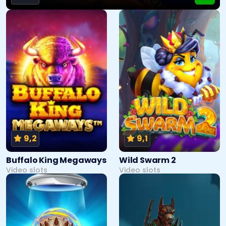
9,2
9,1
Buffalo King Megaways
Wild Swarm 2
Video slots
Video slots