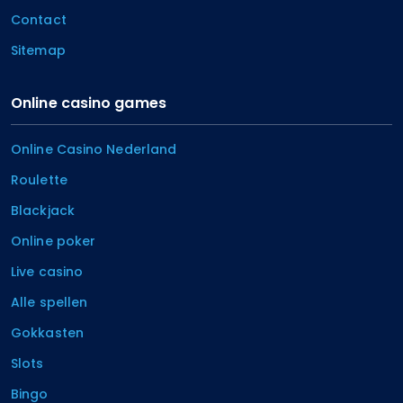
Contact
Sitemap
Online casino games
Online Casino Nederland
Roulette
Blackjack
Online poker
Live casino
Alle spellen
Gokkasten
Slots
Bingo