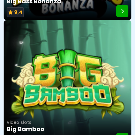
Big Bass Bonanza
9,4
Video slots
Big Bamboo