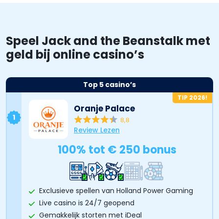
Start gratis spel
Speel Jack and the Beanstalk met
geld bij online casino’s
Top 5 casino’s
TIP 2026!
Oranje Palace
1
8,8
Review Lezen
100% tot € 250 bonus
Exclusieve spellen van Holland Power Gaming
Live casino is 24/7 geopend
Gemakkelijk storten met iDeal