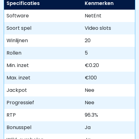
Specificaties
Kenmerken
Software
NetEnt
Soort spel
Video slots
Winlijnen
20
Rollen
5
Min. inzet
€0.20
Max. inzet
€100
Jackpot
Nee
Progressief
Nee
RTP
96.3%
Bonusspel
Ja