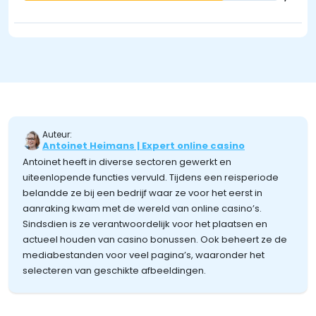
Auteur:
Antoinet Heimans | Expert online casino
Antoinet heeft in diverse sectoren gewerkt en
uiteenlopende functies vervuld. Tijdens een reisperiode
belandde ze bij een bedrijf waar ze voor het eerst in
aanraking kwam met de wereld van online casino’s.
Sindsdien is ze verantwoordelijk voor het plaatsen en
actueel houden van casino bonussen. Ook beheert ze de
mediabestanden voor veel pagina’s, waaronder het
selecteren van geschikte afbeeldingen.