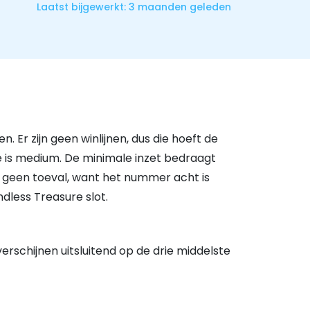
Laatst bijgewerkt: 3 maanden geleden
n. Er zijn geen winlijnen, dus die hoeft de
ie is medium. De minimale inzet bedraagt
jn geen toeval, want het nummer acht is
ndless Treasure slot.
erschijnen uitsluitend op de drie middelste