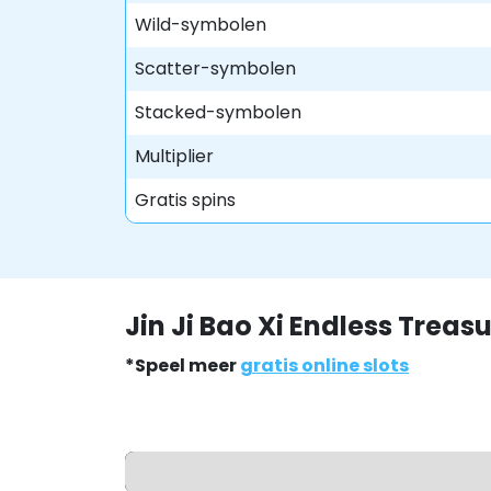
Wild-symbolen
Scatter-symbolen
Stacked-symbolen
Multiplier
Gratis spins
Jin Ji Bao Xi Endless Treas
*Speel meer
gratis online slots