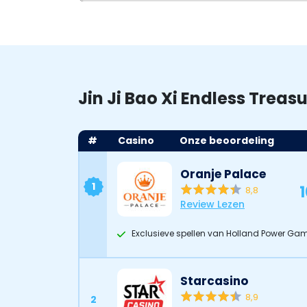
Jin Ji Bao Xi Endless Treas
#
Casino
Onze beoordeling
Oranje Palace
1
8,8
Review Lezen
Exclusieve spellen van Holland Power Ga
Starcasino
8,9
2