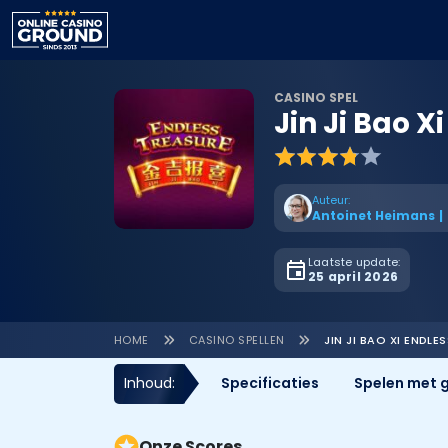
CASINO SPEL
Jin Ji Bao X
Auteur:
Antoinet Heimans
|
Laatste update:
25 april 2026
HOME
CASINO SPELLEN
JIN JI BAO XI ENDLE
Inhoud:
Specificaties
Spelen met 
Onze Scores