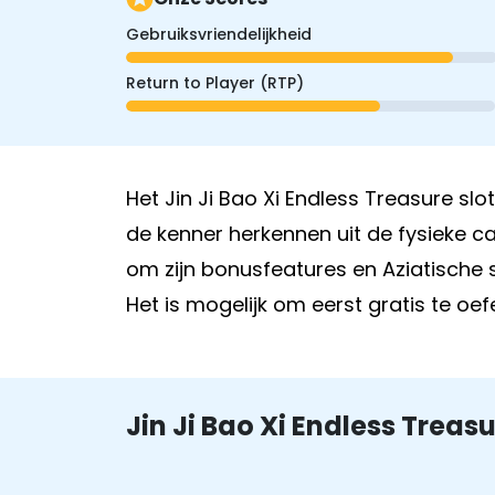
Gebruiksvriendelijkheid
Return to Player (RTP)
Het Jin Ji Bao Xi Endless Treasure sl
de kenner herkennen uit de fysieke c
om zijn bonusfeatures en Aziatische
Het is mogelijk om eerst gratis te oef
Jin Ji Bao Xi Endless Treas