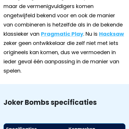
maar de vermenigvuldigers komen
ongetwijfeld bekend voor en ook de manier
van combineren is hetzelfde als in de bekende
klassieker van
Pragmatic Play
. Nu is
Hacksaw
zeker geen ontwikkelaar die zelf niet met iets
origineels kan komen, dus we vermoeden in
ieder geval één aanpassing in de manier van
spelen.
Joker Bombs specificaties