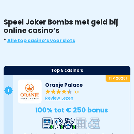
Start gratis spel
Speel Joker Bombs met geld bij
online casino’s
*
Alle top casino’s voor slots
Top 5 casino’s
TIP 2026!
Oranje Palace
1
8,8
Review Lezen
100% tot € 250 bonus