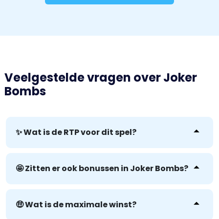
Veelgestelde vragen over Joker
Bombs
✨ Wat is de RTP voor dit spel?
De RTP is 96,48%.
🤩 Zitten er ook bonussen in Joker Bombs?
Ja, drie scatters zorgen voor tien gratis spins.
🤑 Wat is de maximale winst?