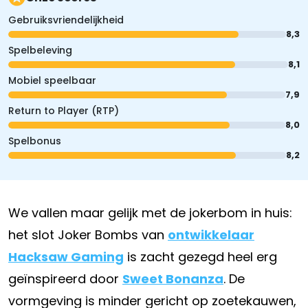
Gebruiksvriendelijkheid
8,3
Spelbeleving
8,1
Mobiel speelbaar
7,9
Return to Player (RTP)
8,0
Spelbonus
8,2
We vallen maar gelijk met de jokerbom in huis:
het slot Joker Bombs van
ontwikkelaar
Hacksaw Gaming
is zacht gezegd heel erg
geïnspireerd door
Sweet Bonanza
. De
vormgeving is minder gericht op zoetekauwen,