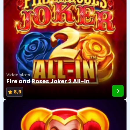
Video slots
Fire and Roses Joker 2 All-In
8,9