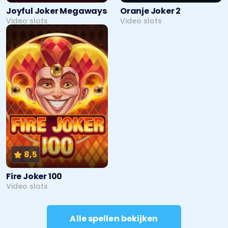
Joyful Joker Megaways
Oranje Joker 2
Video slots
Video slots
8,5
Fire Joker 100
Video slots
Alle spellen bekijken