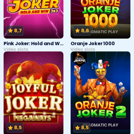
8,7
8,6
Pink Joker: Hold and Win
Oranje Joker 1000
Video slots
Video slots
8,5
8,5