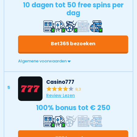
10 dagen tot 50 free spins per
dag
Bet365 bezoeken
Algemene voorwaarden
Casino777
5
8,3
Review Lezen
100% bonus tot € 250