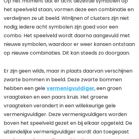
Op het moment dat er acht dezelfde symbolen op
het speelveld staan, vormen deze een combinatie en
verdwijnen ze uit beeld. Winlijnen of clusters zijn niet
nodig; iedere acht symbolen zijn goed voor een
combo. Het speelveld wordt daarna aangevuld met
nieuwe symbolen, waardoor er weer kansen ontstaan
op nieuwe combinaties. Dit kan steeds zo doorgaan.
Er zijn geen wilds, maar in plaats daarvan verschijnen
zwarte bommen in beeld. Deze zwarte bommen
hebben een gele
vermenigvuldiger
, een groen
vraagteken en een paars kruis. Het groene
vraagteken verandert in een willekeurige gele
vermenigvuldiger. Deze vermenigvuldigers worden
boven het speelveld gezet en bij elkaar opgeteld. De
uiteindelijke vermenigvuldiger wordt dan toegepast