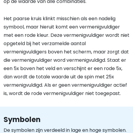
op de waarde van alle combinaties.
Het paarse kruis klinkt misschien als een nadelig
symbool, maar hieruit komt een vermenigvuldiger
met een rode kleur. Deze vermenigvuldiger wordt niet
opgeteld bij het verzamelde aantal
vermenigvuldigers boven het scherm, maar zorgt dat
die vermenigvuldiger word vermenigvuldigd. Staat er
een 5x boven het veld en verschijnt er een rode 5x,
dan wordt de totale waarde uit de spin met 25x
vermenigvuldigd. Als er geen vermenigvuldiger actief
is, wordt de rode vermenigvuldiger niet toegepast.
Symbolen
De symbolen zijn verdeeld in lage en hoge symbolen.