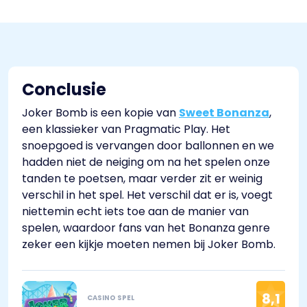
Conclusie
Joker Bomb is een kopie van
Sweet Bonanza
,
een klassieker van Pragmatic Play. Het
snoepgoed is vervangen door ballonnen en we
hadden niet de neiging om na het spelen onze
tanden te poetsen, maar verder zit er weinig
verschil in het spel. Het verschil dat er is, voegt
niettemin echt iets toe aan de manier van
spelen, waardoor fans van het Bonanza genre
zeker een kijkje moeten nemen bij Joker Bomb.
8,1
CASINO SPEL