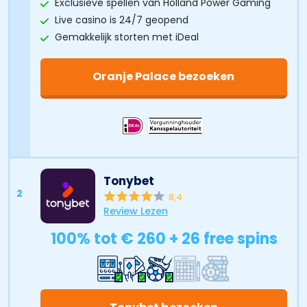
Exclusieve spellen van Holland Power Gaming
Live casino is 24/7 geopend
Gemakkelijk storten met iDeal
Oranje Palace bezoeken
Tonybet
2
8,4
Review Lezen
100% tot € 260 + 26 free spins