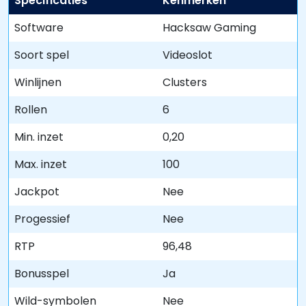
Specificaties
Kenmerken
Software
Hacksaw Gaming
Soort spel
Videoslot
Winlijnen
Clusters
Rollen
6
Min. inzet
0,20
Max. inzet
100
Jackpot
Nee
Progessief
Nee
RTP
96,48
Bonusspel
Ja
Wild-symbolen
Nee