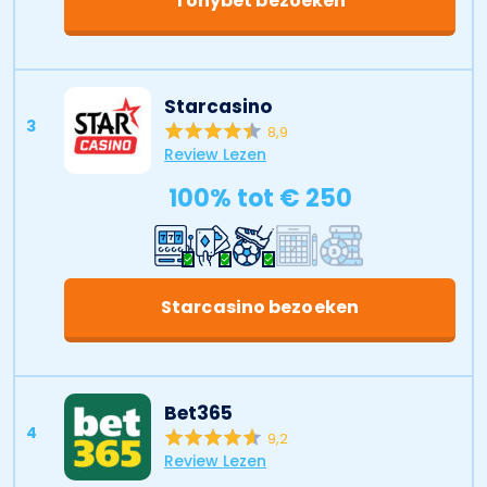
Tonybet bezoeken
Starcasino
3
8,9
Review Lezen
100% tot € 250
Starcasino bezoeken
Bet365
4
9,2
Review Lezen