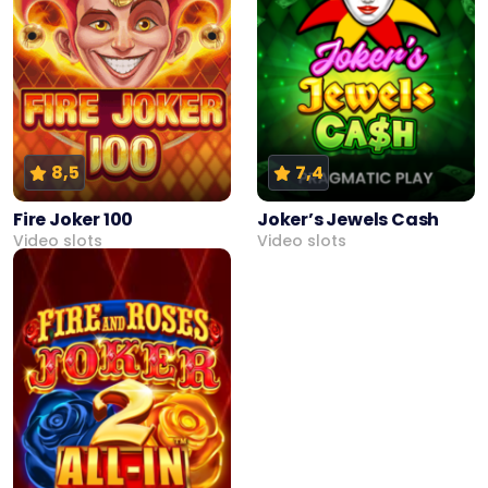
8,5
7,4
Fire Joker 100
Joker’s Jewels Cash
Video slots
Video slots