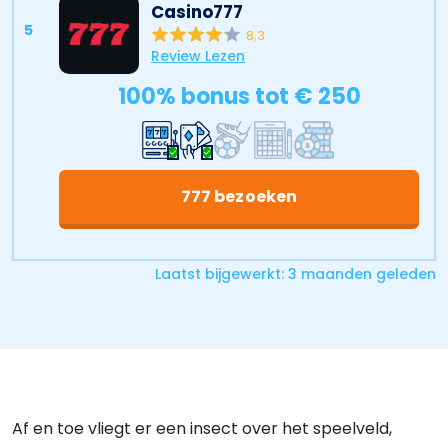
Casino777
5
8,3
Review Lezen
100% bonus tot € 250
777 bezoeken
Laatst bijgewerkt: 3 maanden geleden
Af en toe vliegt er een insect over het speelveld,