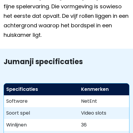
fijne spelervaring. Die vormgeving is sowieso
het eerste dat opvalt. De vijf rollen liggen in een
achtergrond waarop het bordspel in een
huiskamer ligt.
Jumanji specificaties
Specificaties
Kenmerken
Software
NetEnt
Soort spel
Video slots
Winlijnen
36