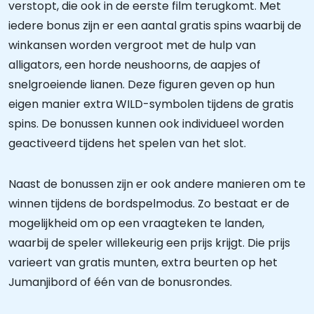
verstopt, die ook in de eerste film terugkomt. Met
iedere bonus zijn er een aantal gratis spins waarbij de
winkansen worden vergroot met de hulp van
alligators, een horde neushoorns, de aapjes of
snelgroeiende lianen. Deze figuren geven op hun
eigen manier extra WILD-symbolen tijdens de gratis
spins. De bonussen kunnen ook individueel worden
geactiveerd tijdens het spelen van het slot.
Naast de bonussen zijn er ook andere manieren om te
winnen tijdens de bordspelmodus. Zo bestaat er de
mogelijkheid om op een vraagteken te landen,
waarbij de speler willekeurig een prijs krijgt. Die prijs
varieert van gratis munten, extra beurten op het
Jumanjibord of één van de bonusrondes.