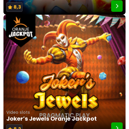
8,3
Video slots
Joker’s Jewels Oranje Jackpot