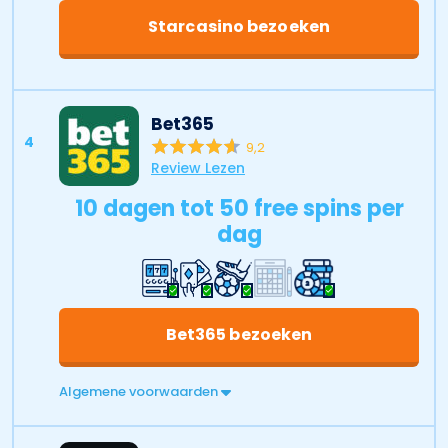
Starcasino bezoeken
Bet365
4
9,2
Review Lezen
10 dagen tot 50 free spins per
dag
Bet365 bezoeken
Algemene voorwaarden