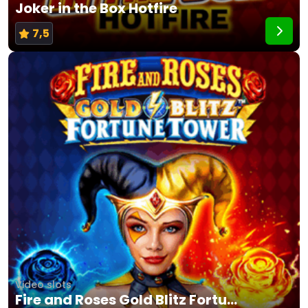
Joker in the Box Hotfire
7,5
Video slots
Fire and Roses Gold Blitz Fortune Tower