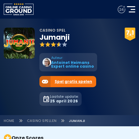
ORANJE PALACE
Bezoek Oranje
100% tot € 250
CASINO SPEL
7,1
Palace
bonus
Jumanji
Auteur:
Antoinet Heimans
Expert online casino
Spel gratis spelen
Laatste update:
25 april 2026
HOME
CASINO SPELLEN
JUMANJI
Onze Scores