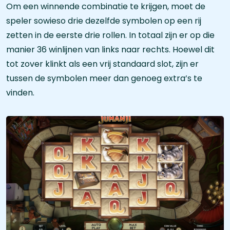
Om een winnende combinatie te krijgen, moet de
speler sowieso drie dezelfde symbolen op een rij
zetten in de eerste drie rollen. In totaal zijn er op die
manier 36 winlijnen van links naar rechts. Hoewel dit
tot zover klinkt als een vrij standaard slot, zijn er
tussen de symbolen meer dan genoeg extra’s te
vinden.