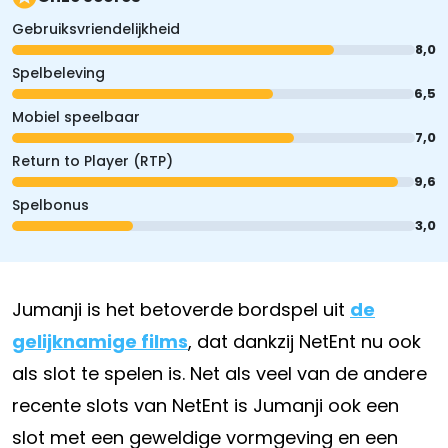
Gebruiksvriendelijkheid
8,0
Spelbeleving
6,5
Mobiel speelbaar
7,0
Return to Player (RTP)
9,6
Spelbonus
3,0
Jumanji is het betoverde bordspel uit
de
gelijknamige films
, dat dankzij NetEnt nu ook
als slot te spelen is. Net als veel van de andere
recente slots van NetEnt is Jumanji ook een
slot met een geweldige vormgeving en een