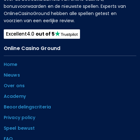
bonusvoorwaarden en de nieuwste spellen. Experts van
OnlineCasinoGround hebben alle spellen getest en
voorzien van een eerlijke review.
Excellent
4.0
out of 5
Online Casino Ground
Home
Nieuws
Over ons
Academy
Beoordelingscriteria
Privacy policy
Speel bewust
FAQ