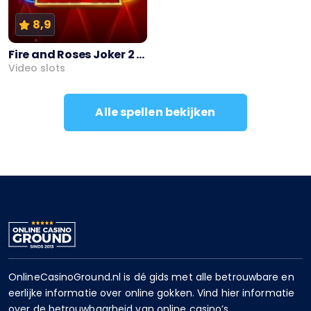
8,9
Fire and Roses Joker 2 All-In
Video slots
Alle spellen bekijken
OnlineCasinoGround.nl is dé gids met alle betrouwbare en
eerlijke informatie over online gokken. Vind hier informatie
over de betrouwbaarheid van online casino’s,