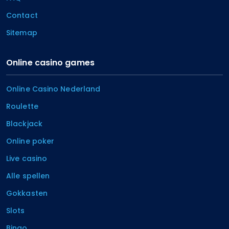
Contact
Sitemap
Online casino games
Online Casino Nederland
Roulette
Blackjack
Online poker
Live casino
Alle spellen
Gokkasten
Slots
Bingo