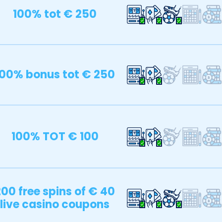
100% tot € 250
100% bonus tot € 250
100% TOT € 100
200 free spins of € 40
live casino coupons