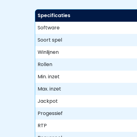
Specificaties
Software
Soort spel
Winlijnen
Rollen
Min. inzet
Max. inzet
Jackpot
Progessief
RTP