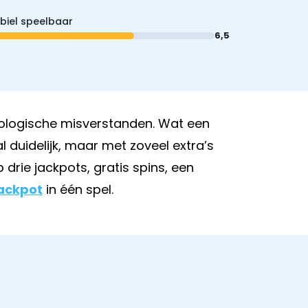
biel speelbaar
6,5
biologische misverstanden. Wat een
duidelijk, maar met zoveel extra’s
 drie jackpots, gratis spins, een
ackpot
in één spel.