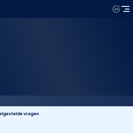
alace
elgestelde vragen