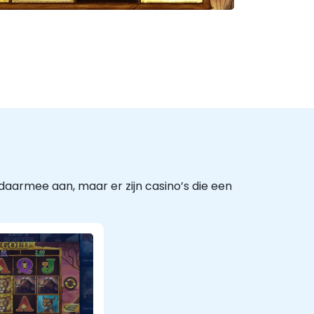
daarmee aan, maar er zijn casino’s die een