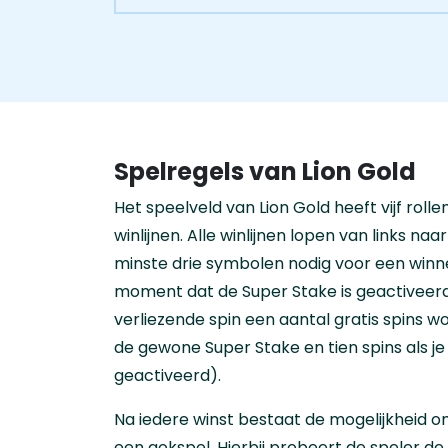
Spelregels van Lion Gold
Het speelveld van Lion Gold heeft vijf rollen 
winlijnen. Alle winlijnen lopen van links n
minste drie symbolen nodig voor een win
moment dat de Super Stake is geactiveerd,
verliezende spin een aantal gratis spins 
de gewone Super Stake en tien spins als j
geactiveerd).
Na iedere winst bestaat de mogelijkheid om 
een gokspel. Hierbij probeert de speler de 