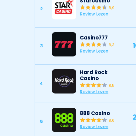
Starcasino
8,9
2
Review Lezen
Casino777
8,3
3
Review Lezen
Hard Rock
Casino
4
8,5
Review Lezen
888 Casino
8,6
5
Review Lezen