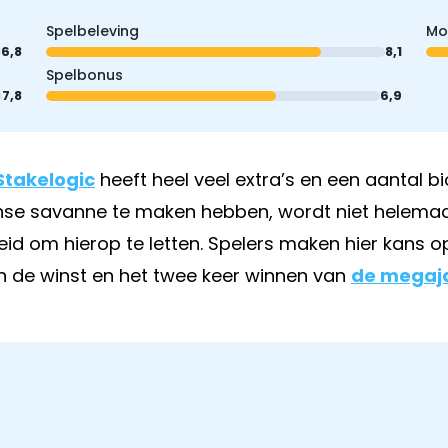
Spelbeleving
Mo
6,8
8,1
Spelbonus
7,8
6,9
Stakelogic
heeft heel veel extra’s en een aantal 
e savanne te maken hebben, wordt niet helemaal 
eleid om hierop te letten. Spelers maken hier kans op
n de winst en het twee keer winnen van
de megaj