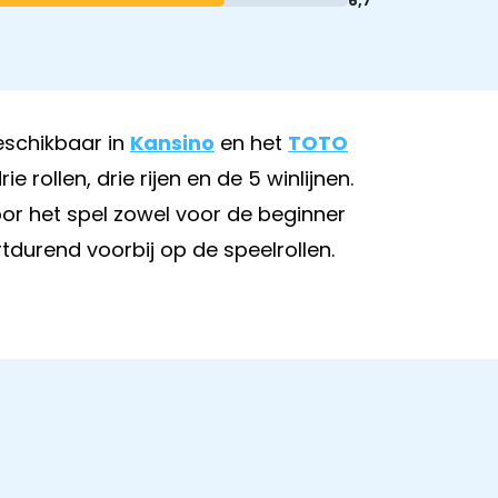
6,7
beschikbaar in
Kansino
en het
TOTO
e rollen, drie rijen en de 5 winlijnen.
door het spel zowel voor de beginner
rtdurend voorbij op de speelrollen.