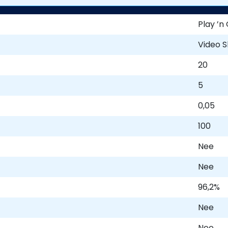
Play ’n
Video S
20
5
0,05
100
Nee
Nee
96,2%
Nee
Nee