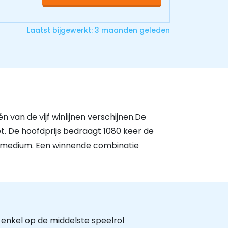
Laatst bijgewerkt: 3 maanden geleden
 van de vijf winlijnen verschijnen.De
t. De hoofdprijs bedraagt 1080 keer de
 is medium. Een winnende combinatie
enkel op de middelste speelrol