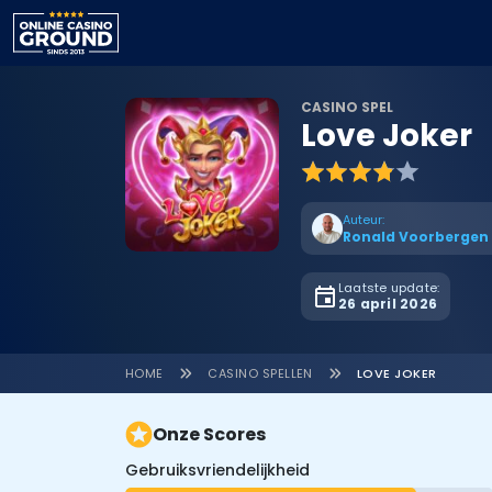
CASINO SPEL
Love Joker
Auteur:
Ronald Voorbergen
Laatste update:
26 april 2026
HOME
CASINO SPELLEN
LOVE JOKER
Onze Scores
Gebruiksvriendelijkheid