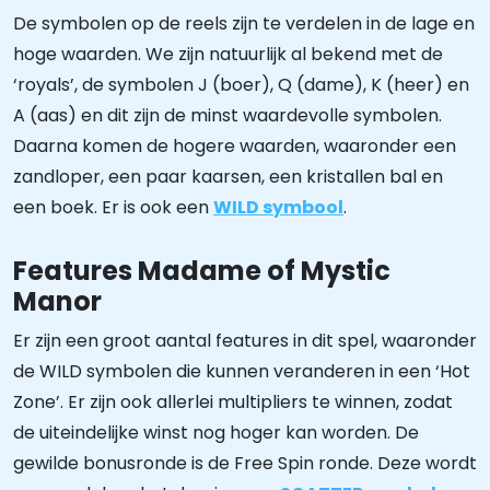
De symbolen op de reels zijn te verdelen in de lage en
hoge waarden. We zijn natuurlijk al bekend met de
‘royals’, de symbolen J (boer), Q (dame), K (heer) en
A (aas) en dit zijn de minst waardevolle symbolen.
Daarna komen de hogere waarden, waaronder een
zandloper, een paar kaarsen, een kristallen bal en
een boek. Er is ook een
WILD symbool
.
Features Madame of Mystic
Manor
Er zijn een groot aantal features in dit spel, waaronder
de WILD symbolen die kunnen veranderen in een ‘Hot
Zone’. Er zijn ook allerlei multipliers te winnen, zodat
de uiteindelijke winst nog hoger kan worden. De
gewilde bonusronde is de Free Spin ronde. Deze wordt