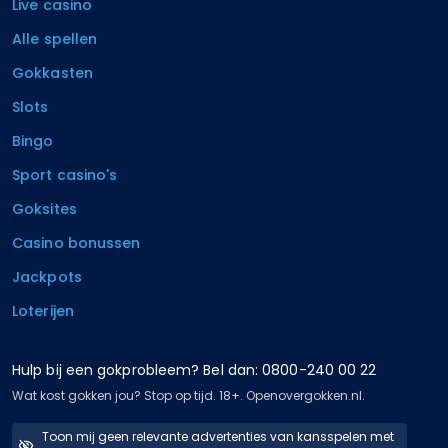
Live casino
Alle spellen
Gokkasten
Slots
Bingo
Sport casino's
Goksites
Casino bonussen
Jackpots
Loterijen
Hulp bij een gokprobleem? Bel dan: 0800-240 00 22
Wat kost gokken jou? Stop op tijd. 18+. Openovergokken.nl.
Toon mij geen relevante advertenties van kansspelen met