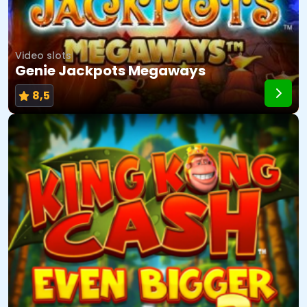
Video slots
Genie Jackpots Megaways
8,5