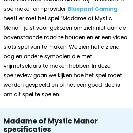
spelmaker en -provider
Blueprint Gaming
heeft er met het spel “Madame of Mystic
Manor” juist voor gekozen om zich niet aan de
bovenstaande raad te houden en er een video
slots spel van te maken. We zien het alziend
oog en andere symbolen die met
vrijmetselaars te maken hebben. In deze
spelreview gaan we kijken hoe het spel moet
worden gespeeld en of het een goed idee is
om dit spel te spelen.
Madame of Mystic Manor
specificaties