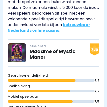
met dit spel zeker een leuke winst kunnen
maken. De maximale winst is 5 000 keer de inzet.
Veel spelers beoordelen dit spel met een
voldoende. Speel dit spel altijd bewust en nooit
onder invloed van iets bij een
betrouwbaar
Nederlands online casino
.
CASINO SPEL
7,5
Madame of Mystic
Manor
Gebruiksvriendelijkheid
7,8
Spelbeleving
7,2
Mobiel speelbaar
7,5