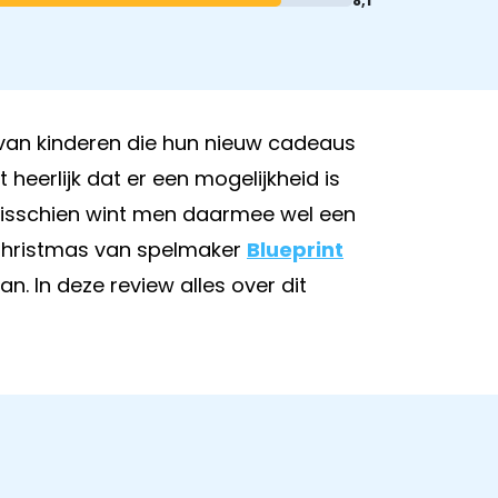
8,1
 van kinderen die hun nieuw cadeaus
heerlijk dat er een mogelijkheid is
Misschien wint men daarmee wel een
y Christmas van spelmaker
Blueprint
an. In deze review alles over dit