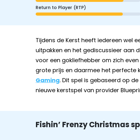
Return to Player (RTP)
Tijdens de Kerst heeft iedereen wel 
uitpakken en het gediscussieer aan de
voor een gokliefhebber om zich even 
grote prijs en daarmee het perfecte 
Gaming
. Dit spel is gebaseerd op d
nieuwe kerstspel van provider Bluepr
Fishin’ Frenzy Christmas sp