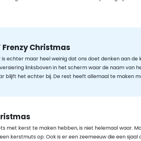
 Frenzy Christmas
 Er is echter maar heel weinig dat ons doet denken aan de k
erstversiering linksboven in het scherm waar de naam van 
r blijft het echter bij. De rest heeft allemaal te maken m
hristmas
ts met kerst te maken hebben, is niet helemaal waar. Maar
e met een kerstmuts op. Ook is er een zeemeeuw die een sja