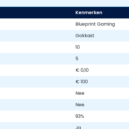
Kenmerken
Blueprint Gaming
Gokkast
10
5
€ 0,10
€ 100
Nee
Nee
93%
Ja