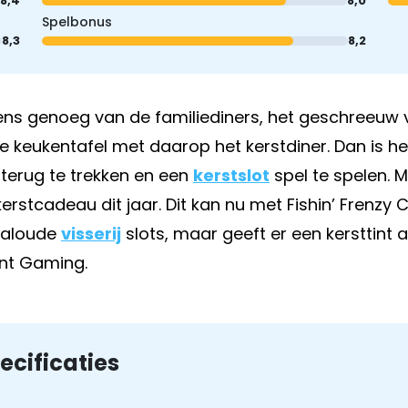
8,4
8,0
Spelbonus
8,3
8,2
eens genoeg van de familiediners, het geschreeuw
 keukentafel met daarop het kerstdiner. Dan is het 
terug te trekken en een
kerstslot
spel te spelen. 
kerstcadeau dit jaar. Dit kan nu met Fishin’ Frenz
e aloude
visserij
slots, maar geeft er een kersttint a
int Gaming.
ecificaties