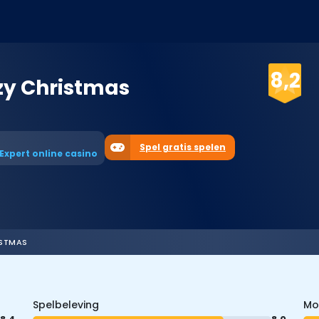
STARCASINO
Bezoek Starcas
100% tot € 250
8,2
nzy Christmas
Spel gratis spelen
Expert online casino
ISTMAS
Spelbeleving
Mo