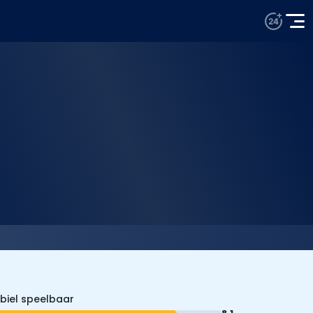
ino
biel speelbaar