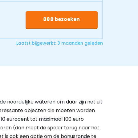
888 bezoeken
Laatst bijgewerkt: 3 maanden geleden
ude noordelijke wateren om daar zijn net uit
interessante objecten die moeten worden
10 eurocent tot maximaal 100 euro
rloren (dan moet de speler terug naar het
et is ook een optie om de bonusronde te