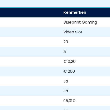
Kenmerken
Blueprint Gaming
Video Slot
20
5
€ 0,20
€ 200
Ja
Ja
95,01%