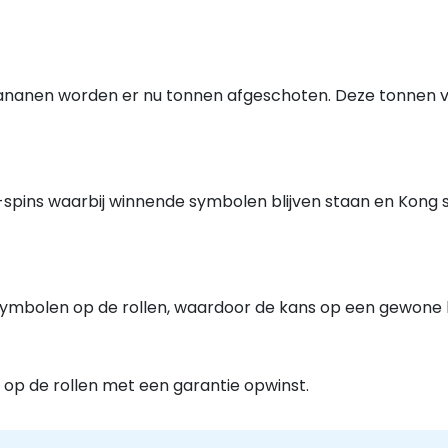
 bananen worden er nu tonnen afgeschoten. Deze tonnen
e-spins waarbij winnende symbolen blijven staan en Kong 
symbolen op de rollen, waardoor de kans op een gewone 
op de rollen met een garantie opwinst.