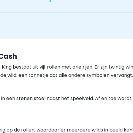
 Cash
g bestaat uit vijf rollen met drie rijen. Er zijn twintig wi
de wild: een tonnetje dat alle andere symbolen vervangt.
n in een stenen stoel naast het speelveld. Af en toe word
ig op de rollen, waardoor er meerdere wilds in beeld k