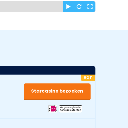
HOT
Starcasino bezoeken