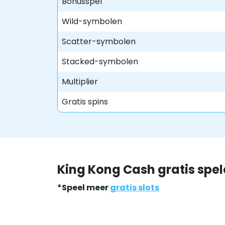
Bonusspel
Wild-symbolen
Scatter-symbolen
Stacked-symbolen
Multiplier
Gratis spins
King Kong Cash gratis spe
*Speel meer
gratis slots