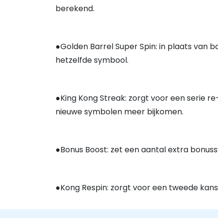
berekend.
●Golden Barrel Super Spin: in plaats van
hetzelfde symbool.
●King Kong Streak: zorgt voor een serie r
nieuwe symbolen meer bijkomen.
●Bonus Boost: zet een aantal extra bonus
●Kong Respin: zorgt voor een tweede kans 