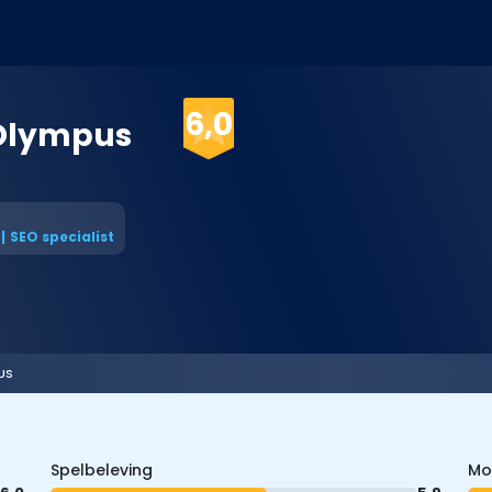
BET365
Bezoek Bet3
10 dagen tot 50 free spins per dag
6,0
 Olympus
|
SEO specialist
US
Spelbeleving
Mo