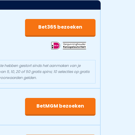
Bet365 bezoeken
 te hebben gestort sinds het aanmaken van je
5, 10, 20 of 50 gratis spins; 10 selecties op gratis
ne voorwaarden gelden.
BetMGM bezoeken