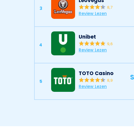
LeoVegas
8,7
3
Review Lezen
Unibet
9,6
4
Review Lezen
TOTO Casino
S
8,9
5
Review Lezen