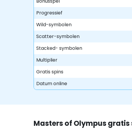
Bonusspel
Progressief
Wild-symbolen
Scatter-symbolen
Stacked- symbolen
Multiplier
Gratis spins
Datum online
Masters of Olympus gratis