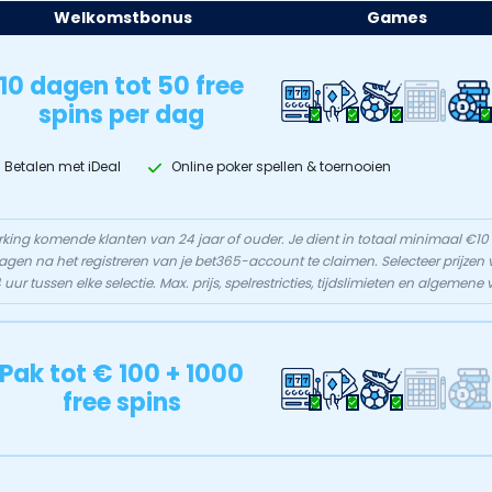
Welkomstbonus
Games
10 dagen tot 50 free
spins per dag
Betalen met iDeal
Online poker spellen & toernooien
king komende klanten van 24 jaar of ouder. Je dient in totaal minimaal €10
n na het registreren van je bet365-account te claimen. Selecteer prijzen van 
ur tussen elke selectie. Max. prijs, spelrestricties, tijdslimieten en algeme
Pak tot € 100 + 1000
free spins