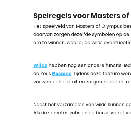
Spelregels voor Masters o
Het speelveld van Masters of Olympus bestaa
daarvan zorgen dezelfde symbolen op de e
om te winnen, waarbij de wilds eventueel 
Wilds
hebben nog een andere functie. Ied
de Zeus
Respins
. Tijdens deze feature wor
vouwen zich ook uit en zorgen zo dat de res
Naast het verzamelen van wilds kunnen o
Als deze meter vol is en de bonus wordt vr