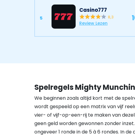
Casino777
8,3
5
Review Lezen
Spelregels Mighty Munchi
We beginnen zoals altijd kort met de spe
wordt gespeeld op een matrix van vijf reels
vier- of vijf-op-een-rij te maken van dez
geen geld worden gewonnen zonder inzet. H
ongeveer 1 ronde in de 5 à 6 rondes. In de 