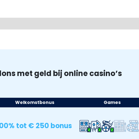
bonus
Speel met bonus
of
Start gratis spel
ns met geld bij online casino’s
Welkomstbonus
Games
100% tot € 250 bonus