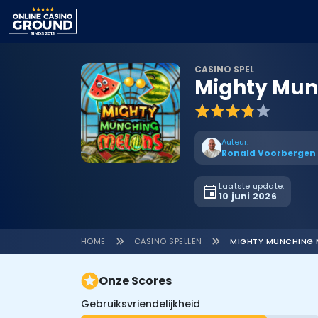
CASINO SPEL
Mighty Mun
Auteur:
Ronald Voorbergen
Laatste update:
10 juni 2026
HOME
CASINO SPELLEN
MIGHTY MUNCHING 
Onze Scores
Gebruiksvriendelijkheid