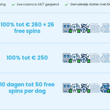
ming
Live casino is 24/7 geopend
Gemakkelijk storten met iD
100% tot € 260 + 26
free spins
100% tot € 250
10 dagen tot 50 free
spins per dag