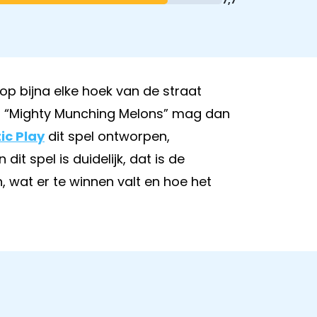
7,7
op bijna elke hoek van de straat
pel “Mighty Munching Melons” mag dan
c Play
dit spel ontworpen,
t spel is duidelijk, dat is de
 wat er te winnen valt en hoe het