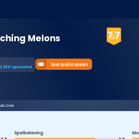
ORANJE PALACE
Bezoek Oranje P
100% tot € 250 bonus
7,7
ching Melons
Spel gratis spelen
|
SEO specialist
MELONS
Spelbeleving
Mo