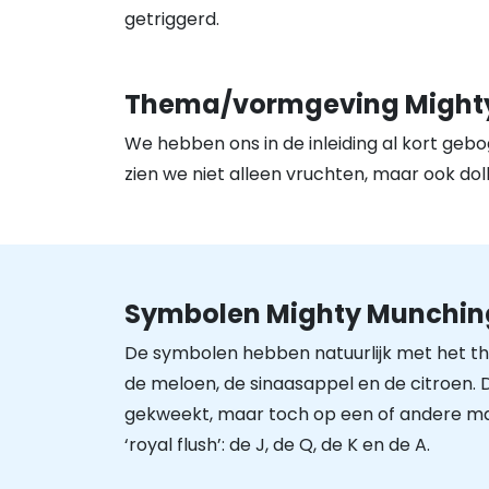
getriggerd.
Thema/vormgeving Might
We hebben ons in de inleiding al kort geb
zien we niet alleen vruchten, maar ook doll
Symbolen Mighty Munchin
De symbolen hebben natuurlijk met het th
de meloen, de sinaasappel en de citroen. 
gekweekt, maar toch op een of andere manie
‘royal flush’: de J, de Q, de K en de A.