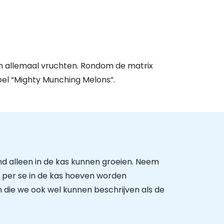
en allemaal vruchten. Rondom de matrix
spel “Mighty Munching Melons”.
d alleen in de kas kunnen groeien. Neem
t per se in de kas hoeven worden
n die we ook wel kunnen beschrijven als de