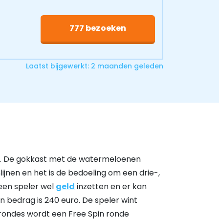
777 bezoeken
Laatst bijgewerkt: 2 maanden geleden
an. De gokkast met de watermeloenen
nlijnen en het is de bedoeling om een drie-,
een speler wel
geld
inzetten en er kan
 bedrag is 240 euro. De speler wint
08 rondes wordt een Free Spin ronde