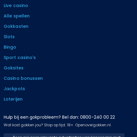
Live casino
Alle spellen
Gokkasten
Slots
Bingo
Sport casino's
Goksites
Casino bonussen
Jackpots
Loterijen
Hulp bij een gokprobleem? Bel dan: 0800-240 00 22
Wat kost gokken jou? Stop op tijd. 18+. Openovergokken.nl.