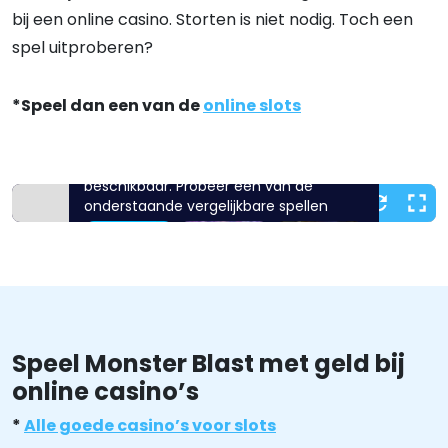
bij een online casino. Storten is niet nodig. Toch een
spel uitproberen?
*Speel dan een van de
online slots
Geen gratis versie beschikaar
Van dit spel is helaas geen gratis versie
beschikbaar. Probeer één van de
onderstaande vergelijkbare spellen
Speel Monster Blast met geld bij
online casino’s
*
Alle goede casino’s voor slots