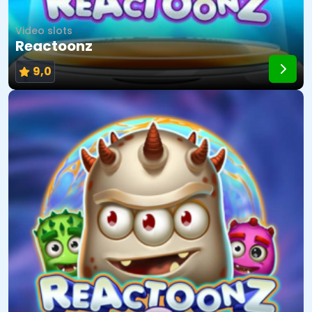
Video slots
Reactoonz
9,0