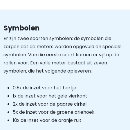
Symbolen
Er zijn twee soorten symbolen: de symbolen die
zorgen dat de meters worden opgevuld en speciale
symbolen. Van die eerste soort komen er vijf op de
rollen voor. Een volle meter bestaat uit zeven
symbolen, die het volgende opleveren:
0,5x de inzet voor het hartje
1x de inzet voor het gele vierkant
2x de inzet voor de paarse cirkel
5x de inzet voor de groene driehoek
10x de inzet voor de oranje ruit