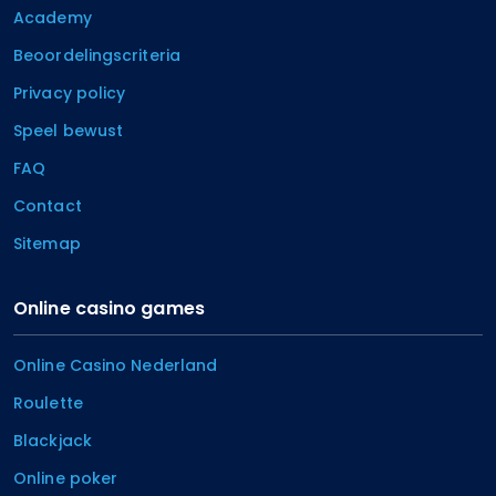
Academy
Beoordelingscriteria
Privacy policy
Speel bewust
FAQ
Contact
Sitemap
Online casino games
Online Casino Nederland
Roulette
Blackjack
Online poker