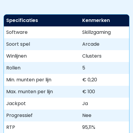
Specificaties
Kenmerken
Software
Skillzgaming
Soort spel
Arcade
Winlijnen
Clusters
Rollen
5
Min. munten per lijn
€ 0,20
Max. munten per lijn
€ 100
Jackpot
Ja
Progressief
Nee
RTP
95,11%