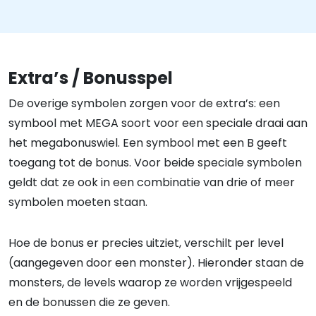
Extra’s / Bonusspel
De overige symbolen zorgen voor de extra’s: een
symbool met MEGA soort voor een speciale draai aan
het megabonuswiel. Een symbool met een B geeft
toegang tot de bonus. Voor beide speciale symbolen
geldt dat ze ook in een combinatie van drie of meer
symbolen moeten staan.
Hoe de bonus er precies uitziet, verschilt per level
(aangegeven door een monster). Hieronder staan de
monsters, de levels waarop ze worden vrijgespeeld
en de bonussen die ze geven.