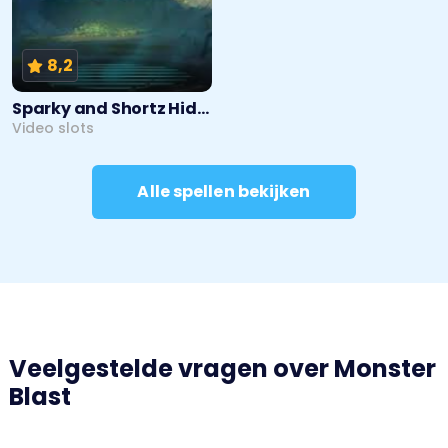
8,2
Sparky and Shortz Hidden Joules
Video slots
Alle spellen bekijken
Veelgestelde vragen over Monster
Blast