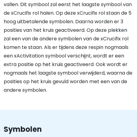
vallen. Dit symbool zal eerst het laagste symbool van
de xCrucifix rol halen. Op deze xCrucifix rol staan de 5
hoog uitbetalende symbolen. Daarna worden er 3
posities van het kruis geactiveerd. Op deze plekken
zal een van de andere symbolen van de xCrucifix rol
komen te staan. Als er tijdens deze respin nogmaals
een xActivitation symbool verschijnt, wordt er een
extra positie op het kruis geactiveerd. Ook wordt er
nogmaals het laagste symbool verwijderd, waarna de
posities op het kruis gevuld worden met een van de
andere symbolen.
Symbolen