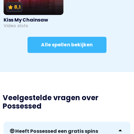
8,1
Kiss My Chainsaw
Video slots
Alle spellen bekijken
Veelgestelde vragen over
Possessed
🤑 Heeft Possessed een gratis spins