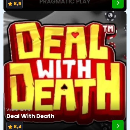
8,5
Video slots
Deal With Death
8,4