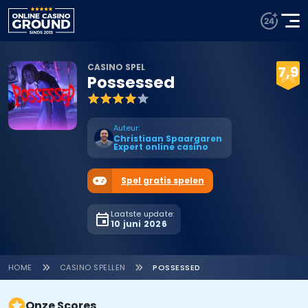
ORANJE PALACE
Bezoek Oranje
100% tot € 250
CASINO SPEL
7,9
Palace
bonus
Possessed
Auteur:
Christiaan Spaargaren
Expert online casino
Spel gratis spelen
Laatste update:
10 juni 2026
HOME
CASINO SPELLEN
POSSESSED
Onze Scores