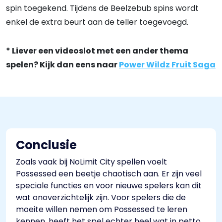
spin toegekend. Tijdens de Beelzebub spins wordt
enkel de extra beurt aan de teller toegevoegd.
* Liever een videoslot met een ander thema
spelen? Kijk dan eens naar
Power Wildz Fruit Saga
Conclusie
Zoals vaak bij NoLimit City spellen voelt
Possessed een beetje chaotisch aan. Er zijn veel
speciale functies en voor nieuwe spelers kan dit
wat onoverzichtelijk zijn. Voor spelers die de
moeite willen nemen om Possessed te leren
kennen, heeft het spel echter heel wat in petto.