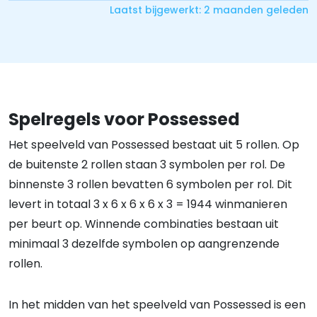
Laatst bijgewerkt: 2 maanden geleden
Spelregels voor Possessed
Het speelveld van Possessed bestaat uit 5 rollen. Op
de buitenste 2 rollen staan 3 symbolen per rol. De
binnenste 3 rollen bevatten 6 symbolen per rol. Dit
levert in totaal 3 x 6 x 6 x 6 x 3 = 1944 winmanieren
per beurt op. Winnende combinaties bestaan uit
minimaal 3 dezelfde symbolen op aangrenzende
rollen.
In het midden van het speelveld van Possessed is een