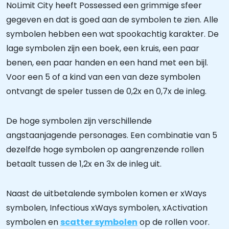
NoLimit City heeft Possessed een grimmige sfeer
gegeven en dat is goed aan de symbolen te zien. Alle
symbolen hebben een wat spookachtig karakter. De
lage symbolen zijn een boek, een kruis, een paar
benen, een paar handen en een hand met een bijl.
Voor een 5 of a kind van een van deze symbolen
ontvangt de speler tussen de 0,2x en 0,7x de inleg.
De hoge symbolen zijn verschillende
angstaanjagende personages. Een combinatie van 5
dezelfde hoge symbolen op aangrenzende rollen
betaalt tussen de 1,2x en 3x de inleg uit.
Naast de uitbetalende symbolen komen er xWays
symbolen, Infectious xWays symbolen, xActivation
symbolen en
scatter symbolen
op de rollen voor.