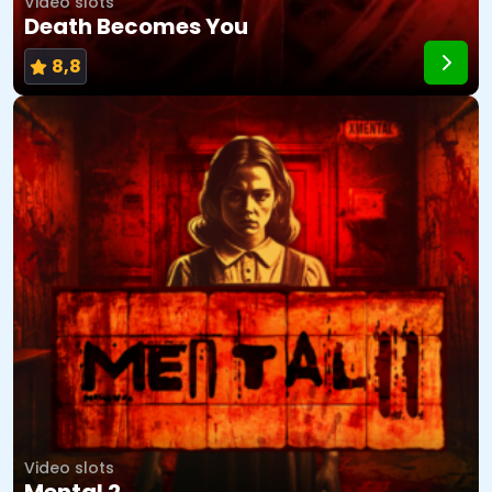
Video slots
Death Becomes You
8,8
Video slots