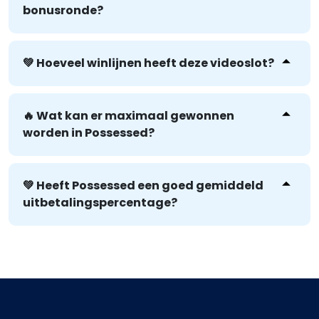
bonusronde?
Ja, deze videoslot heeft 3 bonusrondes met
gratis spins. Welke bonusronde geactiveerd
💚 Hoeveel winlijnen heeft deze videoslot?
wordt, hangt af van het aantal scatters dat
Possessed werk met standaard 1944
de speler op de rollen draait.
winmanieren per beurt. Door xWays
🔥 Wat kan er maximaal gewonnen
worden in Possessed?
symbolen kan dit aantal verder oplopen.
De maximale uitbetaling in dit spel ligt op
50.000x de inzet. Dit betekent een uitbetaling
💚 Heeft Possessed een goed gemiddeld
uitbetalingspercentage?
tussen de € 10.000 en € 5.000.000 afhankelijk
van de gekozen inleg.
Deze videoslot heeft een RTP van 96,06%. Dit
is een mooi gemiddelde voor een online
videoslot.