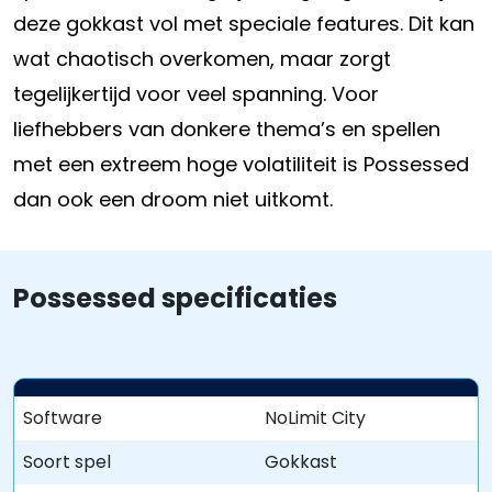
deze gokkast vol met speciale features. Dit kan
wat chaotisch overkomen, maar zorgt
tegelijkertijd voor veel spanning. Voor
liefhebbers van donkere thema’s en spellen
met een extreem hoge volatiliteit is Possessed
dan ook een droom niet uitkomt.
Possessed
specificaties
Software
NoLimit City
Soort spel
Gokkast