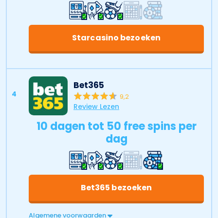
Starcasino bezoeken
Bet365
4
9,2
Review Lezen
10 dagen tot 50 free spins per
dag
Bet365 bezoeken
Algemene voorwaarden