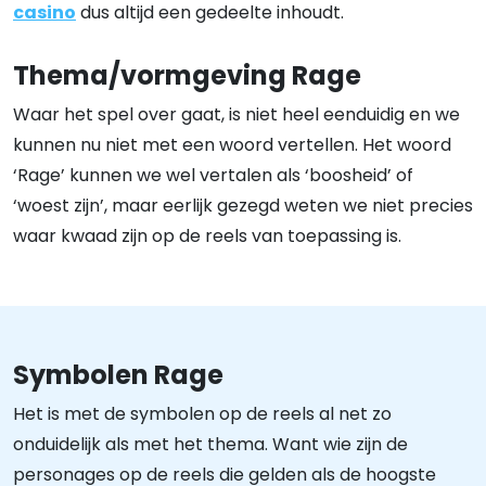
casino
dus altijd een gedeelte inhoudt.
Thema/vormgeving Rage
Waar het spel over gaat, is niet heel eenduidig en we
kunnen nu niet met een woord vertellen. Het woord
‘Rage’ kunnen we wel vertalen als ‘boosheid’ of
‘woest zijn’, maar eerlijk gezegd weten we niet precies
waar kwaad zijn op de reels van toepassing is.
Symbolen Rage
Het is met de symbolen op de reels al net zo
onduidelijk als met het thema. Want wie zijn de
personages op de reels die gelden als de hoogste