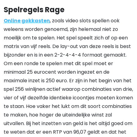
Spelregels Rage
Online gokkasten
, zoals video slots spellen ook
weleens worden genoemd, zijn helemaal niet zo
moeilijk om te spelen. Het spel speelt zich af op een
matrix van vijf reels. De lay-out van deze reels is best
bijzonder en is in een 2-2-4-4-4 formaat gemaakt.
Om een ronde te spelen met dit spel moet er
minimaal 25 eurocent worden ingezet en de
maximale inzet is 250 euro. Er zijn in het begin van het
spel 256 winlijnen actief waarop combinaties van drie,
vier of vijf dezelfde identieke icoontjes moeten komen
te staan. Hoe vaker het lukt om dit soort combinaties
te maken, hoe hoger de uiteindelijke winst zal
uitvallen. Bij het inzetten van geld is het altijd goed om
te weten dat er een RTP van 96,07 geldt en dat het