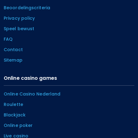
Beoordelingscriteria
Privacy policy
Speel bewust
FAQ
Contact
Sitemap
Online casino games
Online Casino Nederland
Roulette
Blackjack
Online poker
Live casino