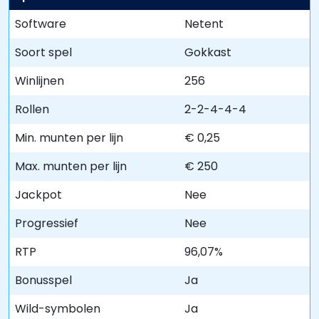
Software
Netent
Soort spel
Gokkast
Winlijnen
256
Rollen
2-2-4-4-4
Min. munten per lijn
€ 0,25
Max. munten per lijn
€ 250
Jackpot
Nee
Progressief
Nee
RTP
96,07%
Bonusspel
Ja
Wild-symbolen
Ja