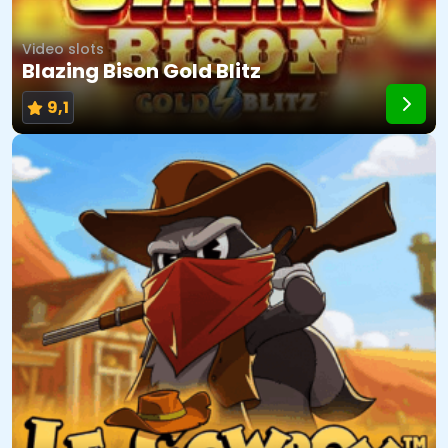
Video slots
Blazing Bison Gold Blitz
9,1