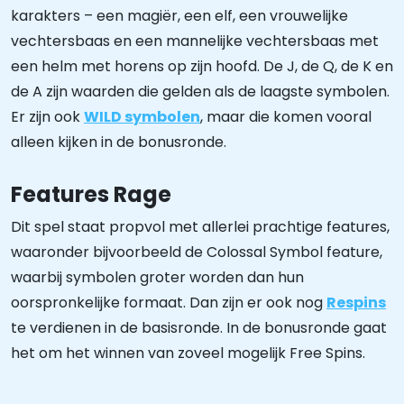
karakters – een magiër, een elf, een vrouwelijke
vechtersbaas en een mannelijke vechtersbaas met
een helm met horens op zijn hoofd. De J, de Q, de K en
de A zijn waarden die gelden als de laagste symbolen.
Er zijn ook
WILD symbolen
, maar die komen vooral
alleen kijken in de bonusronde.
Features Rage
Dit spel staat propvol met allerlei prachtige features,
waaronder bijvoorbeeld de Colossal Symbol feature,
waarbij symbolen groter worden dan hun
oorspronkelijke formaat. Dan zijn er ook nog
Respins
te verdienen in de basisronde. In de bonusronde gaat
het om het winnen van zoveel mogelijk Free Spins.