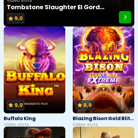
Video slots
Tombstone Slaughter El Gordo’s Revenge
9,0
9,0
8,9
Buffalo King
Blazing Bison Gold Blitz Extreme
Video slots
Video slots