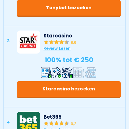
Tonybet bezoeken
Starcasino
3
8,9
Review Lezen
100% tot € 250
Starcasino bezoeken
Bet365
4
9,2