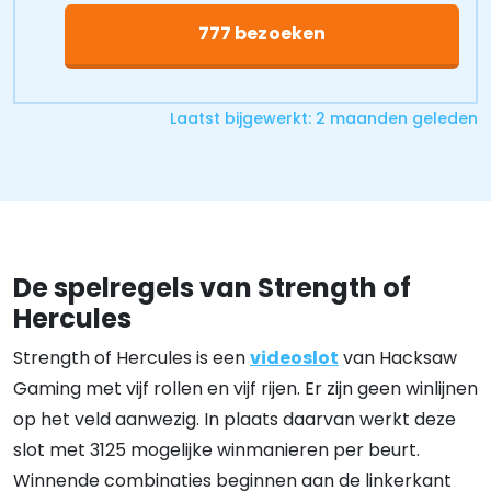
777 bezoeken
Laatst bijgewerkt: 2 maanden geleden
De spelregels van Strength of
Hercules
Strength of Hercules is een
videoslot
van Hacksaw
Gaming met vijf rollen en vijf rijen. Er zijn geen winlijnen
op het veld aanwezig. In plaats daarvan werkt deze
slot met 3125 mogelijke winmanieren per beurt.
Winnende combinaties beginnen aan de linkerkant