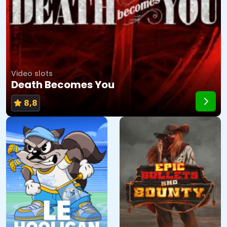
Video slots
Death Becomes You
8,8