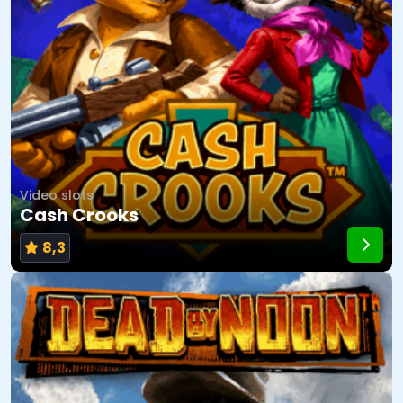
Video slots
Cash Crooks
8,3