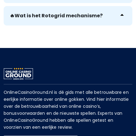
van de gekozen inleg.
Dit spel werkt met 3125 mogelijke
winmanieren per beurt.
🔥Wat is het Rotogrid mechanisme?
Het Rotogrid mechanisme is een feature
waarbij het speelveld steeds een kwart
gedraaid wordt. Hierdoor liggen de symbolen
anders en kunnen er nieuwe winnende
combinaties ontstaan.
OnlineCasinoGround.nl is dé gids met alle betrouwbare en
eerlijke informatie over online gokken. Vind hier informatie
over de betrouwbaarheid van online casino’s,
bonusvoorwaarden en de nieuwste spellen. Experts van
OnlineCasinoGround hebben alle spellen getest en
voorzien van een eerlijke review.