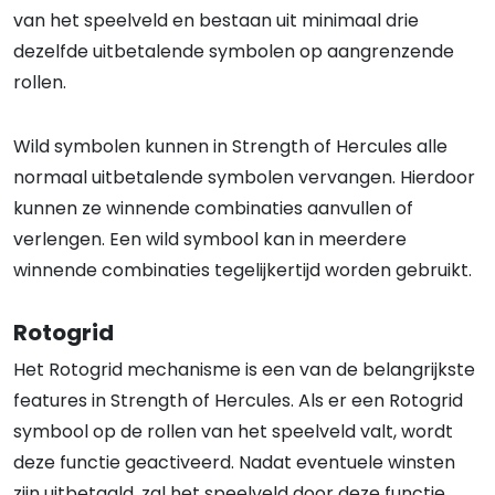
van het speelveld en bestaan uit minimaal drie
dezelfde uitbetalende symbolen op aangrenzende
rollen.
Wild symbolen kunnen in Strength of Hercules alle
normaal uitbetalende symbolen vervangen. Hierdoor
kunnen ze winnende combinaties aanvullen of
verlengen. Een wild symbool kan in meerdere
winnende combinaties tegelijkertijd worden gebruikt.
Rotogrid
Het Rotogrid mechanisme is een van de belangrijkste
features in Strength of Hercules. Als er een Rotogrid
symbool op de rollen van het speelveld valt, wordt
deze functie geactiveerd. Nadat eventuele winsten
zijn uitbetaald, zal het speelveld door deze functie