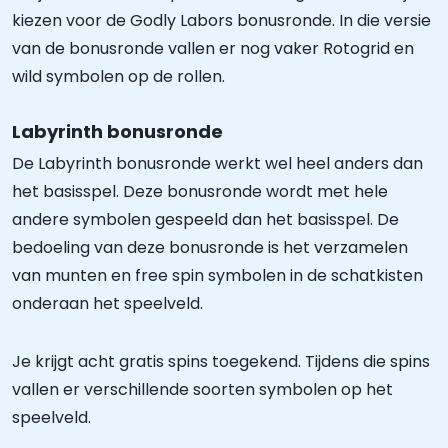
kiezen voor de Godly Labors bonusronde. In die versie
van de bonusronde vallen er nog vaker Rotogrid en
wild symbolen op de rollen.
Labyrinth bonusronde
De Labyrinth bonusronde werkt wel heel anders dan
het basisspel. Deze bonusronde wordt met hele
andere symbolen gespeeld dan het basisspel. De
bedoeling van deze bonusronde is het verzamelen
van munten en free spin symbolen in de schatkisten
onderaan het speelveld.
Je krijgt acht gratis spins toegekend. Tijdens die spins
vallen er verschillende soorten symbolen op het
speelveld.