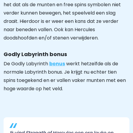
het dat als de munten en free spins symbolen niet
verder kunnen bewegen, het speelveld een slag
draait. Hierdoor is er weer een kans dat ze verder
naar beneden vallen. Ook kan Hercules
doodshoofden en/of stenen verwijderen.
Godly Labyrinth bonus
De Godly Labyrinth
bonus
werkt hetzelfde als de
normale Labyrinth bonus. Je krijgt nu echter tien
spins toegekend en er vallen vaker munten met een
hoge waarde op het veld.
Ik vind Strength of Hercules een erg leuke en