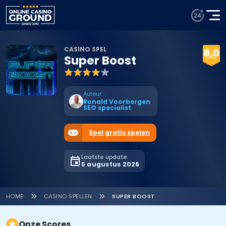
CASINO SPEL
8,0
Super Boost
Auteur:
Ronald Voorbergen
SEO specialist
Spel gratis spelen
Laatste update:
5 augustus 2026
HOME
CASINO SPELLEN
SUPER BOOST
Onze Scores