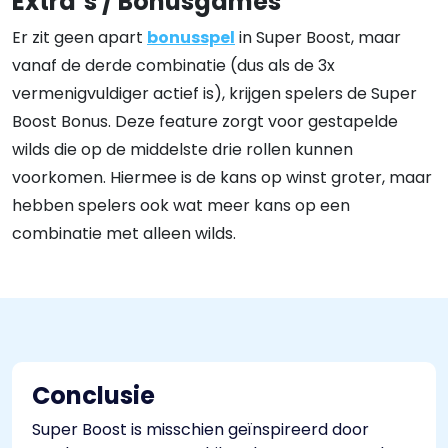
Extra’s / Bonusgames
Er zit geen apart
bonusspel
in Super Boost, maar
vanaf de derde combinatie (dus als de 3x
vermenigvuldiger actief is), krijgen spelers de Super
Boost Bonus. Deze feature zorgt voor gestapelde
wilds die op de middelste drie rollen kunnen
voorkomen. Hiermee is de kans op winst groter, maar
hebben spelers ook wat meer kans op een
combinatie met alleen wilds.
Conclusie
Super Boost is misschien geïnspireerd door