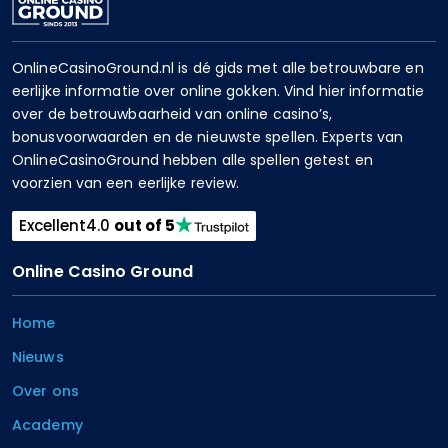
OnlineCasinoGround.nl is dé gids met alle betrouwbare en
eerlijke informatie over online gokken. Vind hier informatie
over de betrouwbaarheid van online casino’s,
bonusvoorwaarden en de nieuwste spellen. Experts van
OnlineCasinoGround hebben alle spellen getest en
voorzien van een eerlijke review.
Excellent
4.0
out of 5
Online Casino Ground
Home
Nieuws
Over ons
Academy