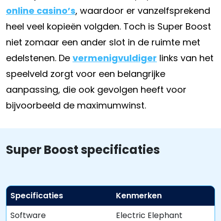
online casino’s
, waardoor er vanzelfsprekend
heel veel kopieën volgden. Toch is Super Boost
niet zomaar een ander slot in de ruimte met
edelstenen. De
vermenigvuldiger
links van het
speelveld zorgt voor een belangrijke
aanpassing, die ook gevolgen heeft voor
bijvoorbeeld de maximumwinst.
Super Boost specificaties
Specificaties
Kenmerken
Software
Electric Elephant