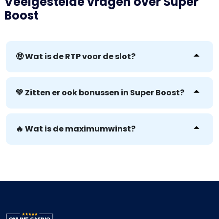
Veelgestelde vragen over
Super
Boost
🤑 Wat is de RTP voor de slot?
De RTP voor Super Boost is 96,25%.
💚 Zitten er ook bonussen in Super Boost?
Er is geen apart bonusspel, maar wel een
feature die volgt op drie opeenvolgende
🔥 Wat is de maximumwinst?
combinaties.
De maximumwinst is 17.643x de inzet.