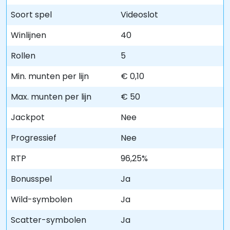
Soort spel
Videoslot
Winlijnen
40
Rollen
5
Min. munten per lijn
€ 0,10
Max. munten per lijn
€ 50
Jackpot
Nee
Progressief
Nee
RTP
96,25%
Bonusspel
Ja
Wild-symbolen
Ja
Scatter-symbolen
Ja