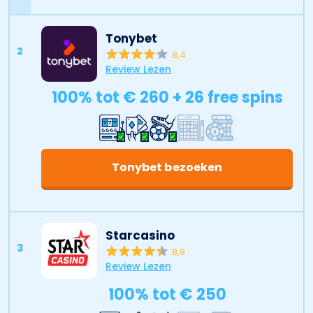
Tonybet
2
8,4
Review Lezen
100% tot € 260 + 26 free spins
Tonybet bezoeken
Starcasino
3
8,9
Review Lezen
100% tot € 250