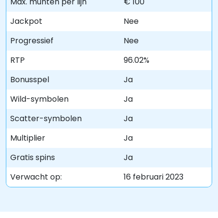
Max. munten per lijn
€ 100
Jackpot
Nee
Progressief
Nee
RTP
96.02%
Bonusspel
Ja
Wild-symbolen
Ja
Scatter-symbolen
Ja
Multiplier
Ja
Gratis spins
Ja
Verwacht op:
16 februari 2023