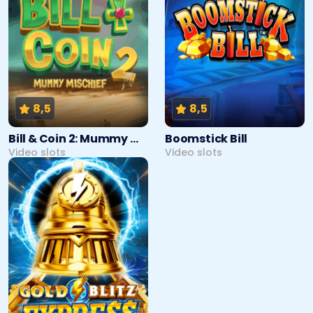
8,5
8,5
Bill & Coin 2: Mummy Mischief
Boomstick Bill
Video slots
Video slots