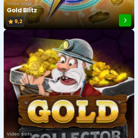
Video slots
Gold Blitz
9,2
Video slots