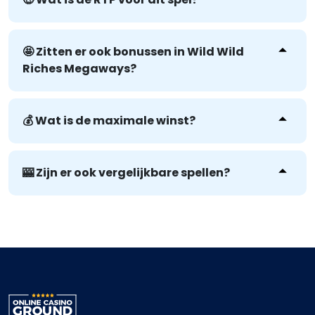
De RTP voor Wild Wild Riches Megaways is
96,02%.
🤩 Zitten er ook bonussen in Wild Wild
Riches Megaways?
Ja, er is een bonus waarbij twee wilds op de
eerste twee rollen voor extra’s zorgen. In de
💰 Wat is de maximale winst?
gratis spins komen die extra’s veel vaker
De maximale winst is 10.000x de inzet.
voor.
🎰 Zijn er ook vergelijkbare spellen?
Ja, het spel is gebaseerd op Wild Wild Riches,
dat vooral in de winlijnen verschilt. Een ander
Megaways slot van Pragmatic Play is
bijvoorbeeld The Dog House Megaways.