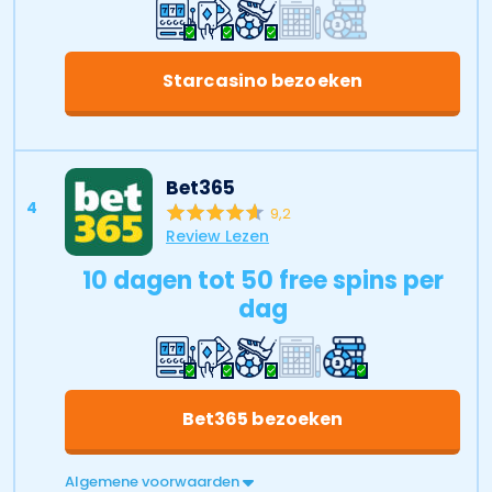
Starcasino bezoeken
Bet365
4
9,2
Review Lezen
10 dagen tot 50 free spins per
dag
Bet365 bezoeken
Algemene voorwaarden