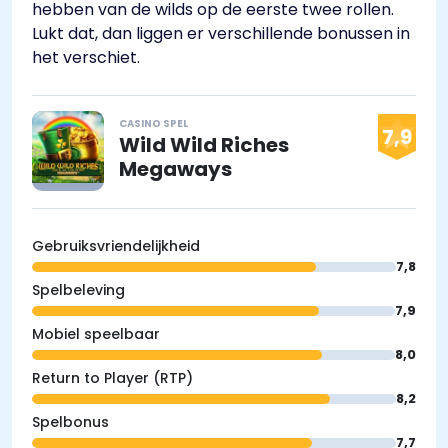
hebben van de wilds op de eerste twee rollen.
Lukt dat, dan liggen er verschillende bonussen in
het verschiet.
CASINO SPEL
7,9
Wild Wild Riches
Megaways
Gebruiksvriendelijkheid
7,8
Spelbeleving
7,9
Mobiel speelbaar
8,0
Return to Player (RTP)
8,2
Spelbonus
7,7