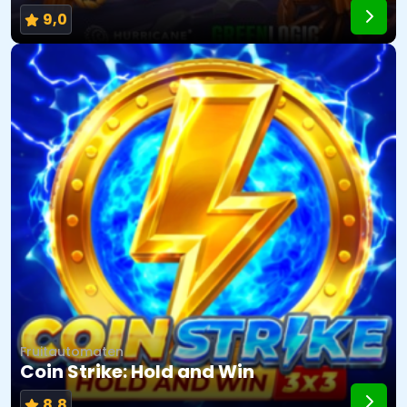
9,0
Fruitautomaten
Coin Strike: Hold and Win
8,8