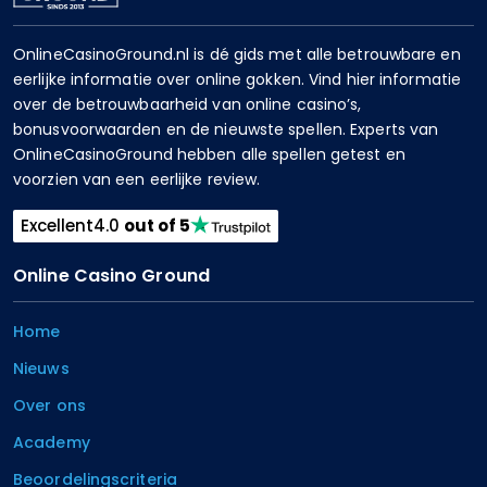
OnlineCasinoGround.nl is dé gids met alle betrouwbare en
eerlijke informatie over online gokken. Vind hier informatie
over de betrouwbaarheid van online casino’s,
bonusvoorwaarden en de nieuwste spellen. Experts van
OnlineCasinoGround hebben alle spellen getest en
voorzien van een eerlijke review.
Excellent
4.0
out of 5
Online Casino Ground
Home
Nieuws
Over ons
Academy
Beoordelingscriteria