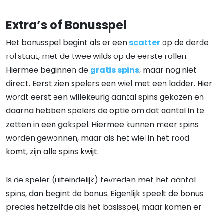
Extra’s of Bonusspel
Het bonusspel begint als er een
scatter
op de derde
rol staat, met de twee wilds op de eerste rollen.
Hiermee beginnen de
gratis spins
, maar nog niet
direct. Eerst zien spelers een wiel met een ladder. Hier
wordt eerst een willekeurig aantal spins gekozen en
daarna hebben spelers de optie om dat aantal in te
zetten in een gokspel. Hiermee kunnen meer spins
worden gewonnen, maar als het wiel in het rood
komt, zijn alle spins kwijt.
Is de speler (uiteindelijk) tevreden met het aantal
spins, dan begint de bonus. Eigenlijk speelt de bonus
precies hetzelfde als het basisspel, maar komen er