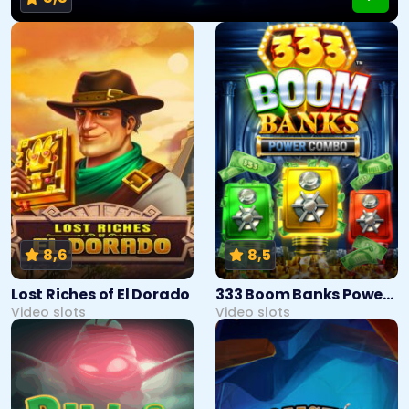
8,6
8,5
Lost Riches of El Dorado
333 Boom Banks Power Combo
Video slots
Video slots