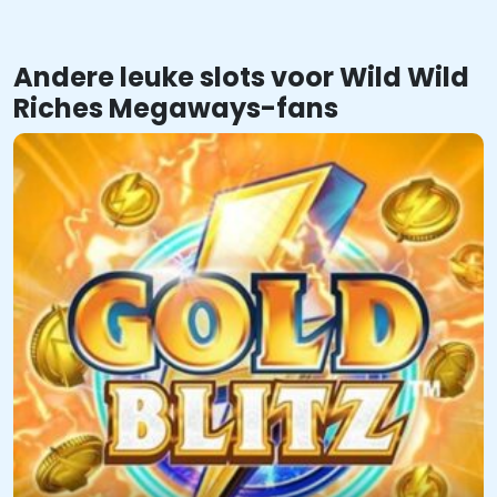
Andere leuke slots voor Wild Wild
Riches Megaways-fans