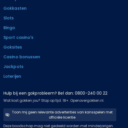
Gokkasten
Slots
Bingo
Sport casino's
Goksites
Casino bonussen
Jackpots
Loterijen
Hulp bij een gokprobleem? Bel dan: 0800-240 00 22
Wat kost gokken jou? Stop op tijd. 18+. Openovergokken.nl.
Toon mij geen relevante advertenties van kansspelen met
officiële licentie
Deze boodschap mag niet gedeeld worden met minderjarigen