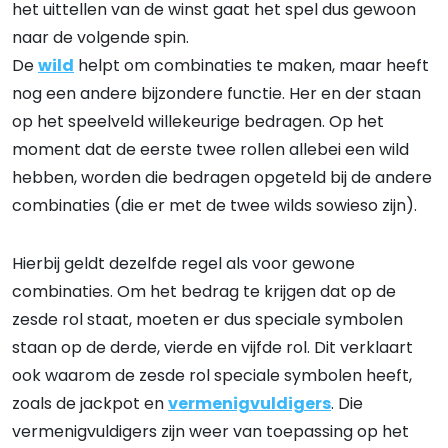
het uittellen van de winst gaat het spel dus gewoon
naar de volgende spin.
De
wild
helpt om combinaties te maken, maar heeft
nog een andere bijzondere functie. Her en der staan
op het speelveld willekeurige bedragen. Op het
moment dat de eerste twee rollen allebei een wild
hebben, worden die bedragen opgeteld bij de andere
combinaties (die er met de twee wilds sowieso zijn).
Hierbij geldt dezelfde regel als voor gewone
combinaties. Om het bedrag te krijgen dat op de
zesde rol staat, moeten er dus speciale symbolen
staan op de derde, vierde en vijfde rol. Dit verklaart
ook waarom de zesde rol speciale symbolen heeft,
zoals de jackpot en
vermenigvuldigers
. Die
vermenigvuldigers zijn weer van toepassing op het