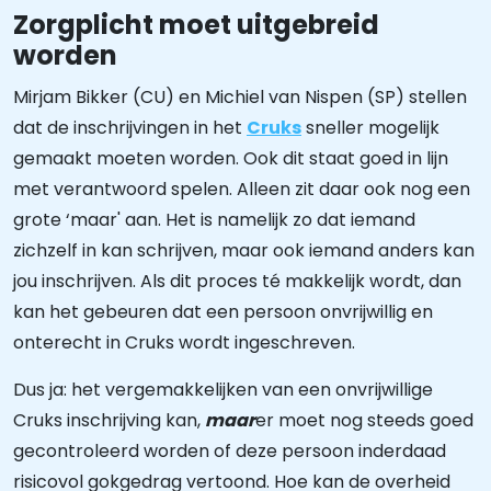
Zorgplicht moet uitgebreid
worden
Mirjam Bikker (CU) en Michiel van Nispen (SP) stellen
dat de inschrijvingen in het
Cruks
sneller mogelijk
gemaakt moeten worden. Ook dit staat goed in lijn
met verantwoord spelen. Alleen zit daar ook nog een
grote ‘maar' aan. Het is namelijk zo dat iemand
zichzelf in kan schrijven, maar ook iemand anders kan
jou inschrijven. Als dit proces té makkelijk wordt, dan
kan het gebeuren dat een persoon onvrijwillig en
onterecht in Cruks wordt ingeschreven.
Dus ja: het vergemakkelijken van een onvrijwillige
Cruks inschrijving kan,
maar
er moet nog steeds goed
gecontroleerd worden of deze persoon inderdaad
risicovol gokgedrag vertoond. Hoe kan de overheid