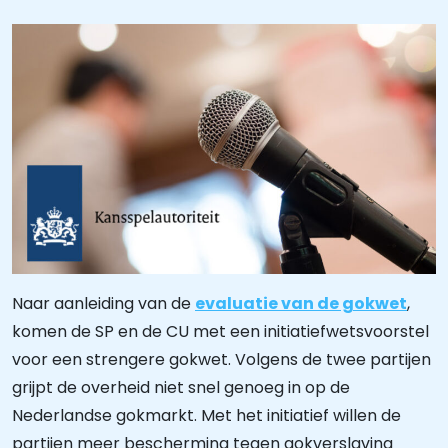
Naar aanleiding van de
evaluatie van de gokwet
,
komen de SP en de CU met een initiatiefwetsvoorstel
voor een strengere gokwet. Volgens de twee partijen
grijpt de overheid niet snel genoeg in op de
Nederlandse gokmarkt. Met het initiatief willen de
partijen meer bescherming tegen gokverslaving