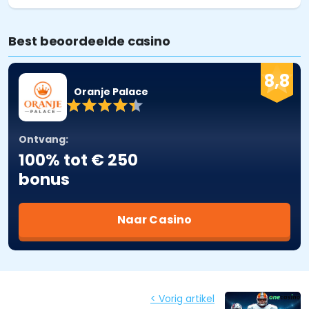
Best beoordeelde casino
8,8
Oranje Palace
Ontvang:
100% tot € 250
bonus
Naar Casino
< Vorig artikel