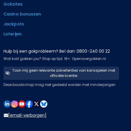
Goksites
Casino bonussen
Jackpots
Loterijen
Hulp bij een gokprobleem? Bel dan: 0800-240 00 22
Wat kost gokken jou? Stop op tijd. 18+. Openovergokken.nl.
Toon mij geen relevante advertenties van kansspelen met
officiële licentie
Deze boodschap mag niet gedeeld worden met minderjarigen
[email-verborgen]