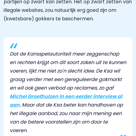
partijen op zwart kan zetten. Het op zwart zetten van
illegale websites, zou natuurlijk erg goed zijn om
(kwetsbare) gokkers te beschermen.
Dat de Kansspelautoriteit meer zeggenschap
en rechten krijgt om dit soort zaken uit te kunnen
voeren, lijkt me niet zo'n slecht idee. De Ksa wil
graag verder met een gereguleerde gokmarkt
en wil ook geen verbod op reclames, zo gaf
Michel Groothuizen in een eerder interview al
aan
. Maar dat de Ksa beter kan handhaven op
het illegale aanbod, zou naar mijn mening een
van de betere voorstellen zijn om door te
voeren.