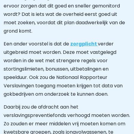
ervoor zorgen dat dit goed en sneller gemonitord
wordt? Dat is iets wat de overheid eerst goed uit
moet zoeken, voordat dit plan daadwerkelijk van de
grond komt.
Een ander voorstel is dat de
zorgplicht
verder
uitgebreid moet worden. Deze moet vastgelegd
worden in de wet met strengere regels voor
stortingslimieten, bonussen, uitbetalingen en
speelduur. Ook zou de Nationaal Rapporteur
Verslavingen toegang moeten krijgen tot data van
gokbedrijven om onderzoek te kunnen doen.
Daarbij zou de afdracht aan het
verslavingspreventiefonds verhoogd moeten worden.
Zo zouden er meer middelen vrij moeten komen om
kwetsbare groepen, zoals jongvolwassenen, te