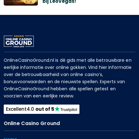
bij LeoVegas!
OnlineCasinoGround.nl is dé gids met alle betrouwbare en
eerlijke informatie over online gokken. Vind hier informatie
over de betrouwbaarheid van online casino’s,
bonusvoorwaarden en de nieuwste spellen. Experts van
OnlineCasinoGround hebben alle spellen getest en
voorzien van een eerlijke review.
Excellent
4.0
out of 5
Online Casino Ground