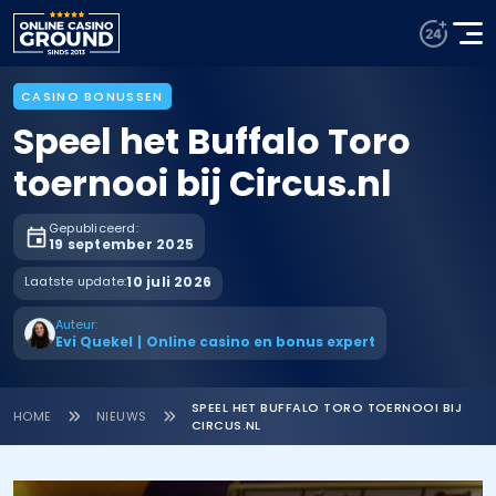
CASINO BONUSSEN
Speel het Buffalo Toro
toernooi bij Circus.nl
Gepubliceerd:
19 september 2025
Laatste update:
10 juli 2026
Auteur:
Evi Quekel
|
Online casino en bonus expert
SPEEL HET BUFFALO TORO TOERNOOI BIJ
HOME
NIEUWS
CIRCUS.NL