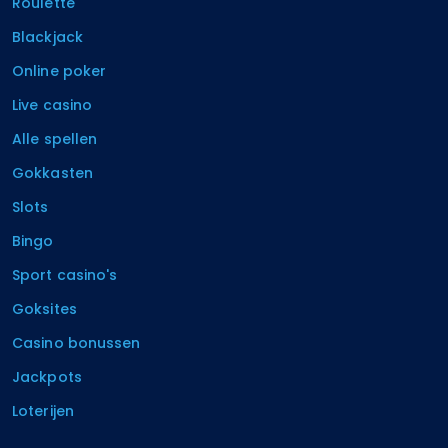
Roulette
Blackjack
Online poker
Live casino
Alle spellen
Gokkasten
Slots
Bingo
Sport casino's
Goksites
Casino bonussen
Jackpots
Loterijen