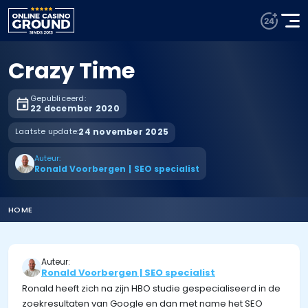
Crazy Time
Gepubliceerd:
22 december 2020
Laatste update:
24 november 2025
Auteur:
Ronald Voorbergen
|
SEO specialist
HOME
Auteur:
Ronald Voorbergen | SEO specialist
Ronald heeft zich na zijn HBO studie gespecialiseerd in de
zoekresultaten van Google en dan met name het SEO