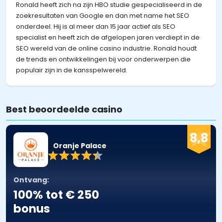
Ronald heeft zich na zijn HBO studie gespecialiseerd in de
zoekresultaten van Google en dan met name het SEO
onderdeel. Hij is al meer dan 15 jaar actief als SEO
specialist en heeft zich de afgelopen jaren verdiept in de
SEO wereld van de online casino industrie. Ronald houdt
de trends en ontwikkelingen bij voor onderwerpen die
populair zijn in de kansspelwereld.
Best beoordeelde casino
8,8
Oranje Palace
Ontvang:
100% tot € 250
bonus