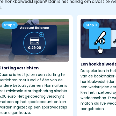
e honkbalwedstrijden? Dan is het handig om alvast te w
.
Stap 2
Stap 3
Een honkbalwedst
Storting verrichten
De speler kan in he
Daarna is het tijd om een storting te
van de bookmaker 
verrichten met iDeal of één van de
honkbalwedstrijden 
andere betaalsystemen. Normaliter is
een wedstrijden ee
het minimale stortingsbedrag slechts
Kies het inzetbedra
5,00 euro. Het geldbedrag verschijnt
weddenschap. Er w
meteen op het speelaccount en kan
match als live we
worden ingezet op een sportwedstrijd
aangeboden.
naar eigen keuze.