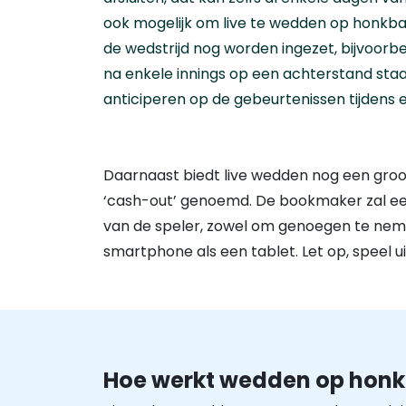
ook mogelijk om live te wedden op honkbal.
de wedstrijd nog worden ingezet, bijvoorb
na enkele innings op een achterstand staa
anticiperen op de gebeurtenissen tijdens 
Daarnaast biedt live wedden nog een groot
‘cash-out’ genoemd. De bookmaker zal een 
van de speler, zowel om genoegen te neme
smartphone als een tablet. Let op, speel u
Hoe werkt wedden op honk