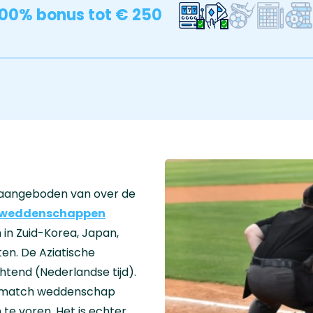
100% bonus tot € 250
 aangeboden van over de
tweddenschappen
in Zuid-Korea, Japan,
en. De Aziatische
htend (Nederlandse tijd).
e-match weddenschap
 te voren. Het is echter