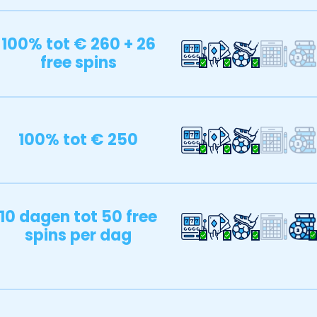
100% tot € 260 + 26
free spins
100% tot € 250
10 dagen tot 50 free
spins per dag