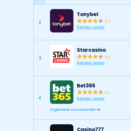
Tonybet
8,4
2
Review Lezen
Starcasino
8,9
3
Review Lezen
Bet365
9,2
4
Review Lezen
Algemene voorwaarden
Casino777