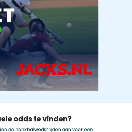
uele odds te vinden?
den de honkbalwedstrijden aan voor een