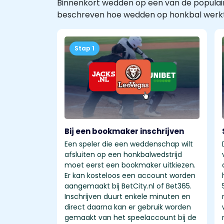
Binnenkort wedden op een van de populair
beschreven hoe wedden op honkbal werkt
Stap 1
Bij een bookmaker inschrijven
Een speler die een weddenschap wilt
afsluiten op een honkbalwedstrijd
moet eerst een bookmaker uitkiezen.
Er kan kosteloos een account worden
aangemaakt bij BetCity.nl of Bet365.
Inschrijven duurt enkele minuten en
direct daarna kan er gebruik worden
gemaakt van het speelaccount bij de