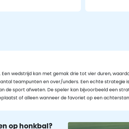
. Een wedstrijd kan met gemak drie tot vier duren, waardo
aantal teampunten en over/unders. Een echte strategie is 
an de sport afweten. De speler kan bijvoorbeeld een strat
geplaatst of alleen wanneer de favoriet op een achtersta
en op honkbal?