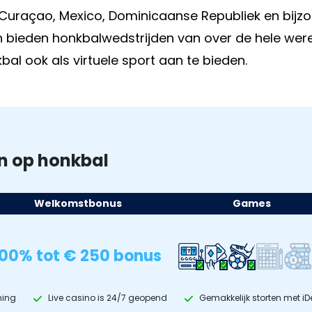
Curaçao, Mexico, Dominicaanse Republiek en bijzon
bieden honkbalwedstrijden van over de hele were
al ook als virtuele sport aan te bieden.
n op honkbal
Welkomstbonus
Games
100% tot € 250 bonus
ming
Live casino is 24/7 geopend
Gemakkelijk storten met iD