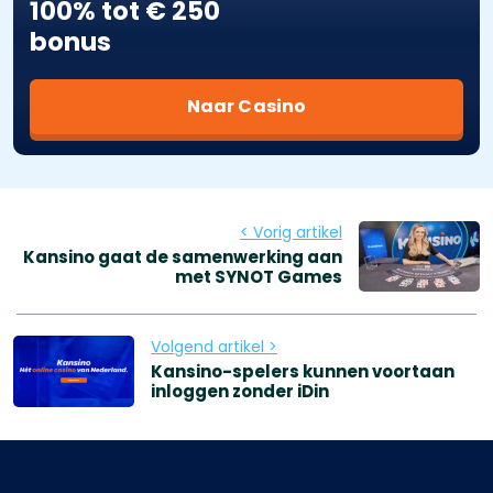
100% tot € 250
bonus
Naar Casino
< Vorig artikel
Kansino gaat de samenwerking aan
met SYNOT Games
Volgend artikel >
Kansino-spelers kunnen voortaan
inloggen zonder iDin