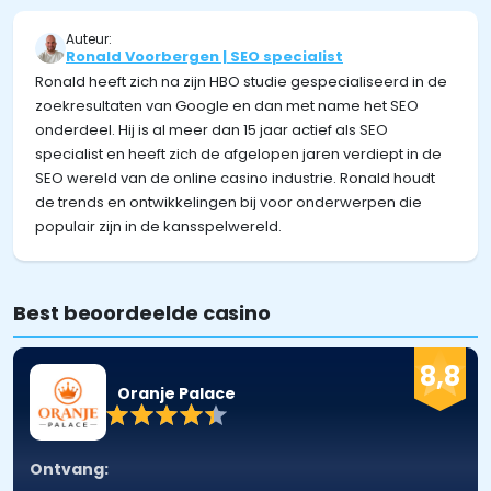
Auteur:
Ronald Voorbergen | SEO specialist
Ronald heeft zich na zijn HBO studie gespecialiseerd in de
zoekresultaten van Google en dan met name het SEO
onderdeel. Hij is al meer dan 15 jaar actief als SEO
specialist en heeft zich de afgelopen jaren verdiept in de
SEO wereld van de online casino industrie. Ronald houdt
de trends en ontwikkelingen bij voor onderwerpen die
populair zijn in de kansspelwereld.
Best beoordeelde casino
8,8
Oranje Palace
Ontvang: