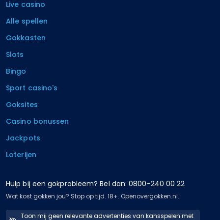
Live casino
Alle spellen
Gokkasten
Slots
Bingo
Sport casino's
Goksites
Casino bonussen
Jackpots
Loterijen
Hulp bij een gokprobleem? Bel dan: 0800-240 00 22
Wat kost gokken jou? Stop op tijd. 18+. Openovergokken.nl.
Toon mij geen relevante advertenties van kansspelen met