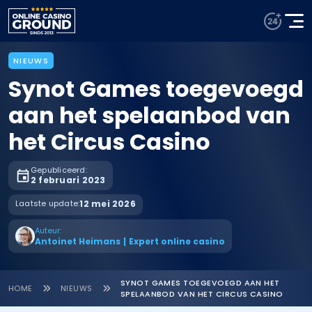
NIEUWS
Synot Games toegevoegd
aan het spelaanbod van
het Circus Casino
Gepubliceerd:
2 februari 2023
Laatste update:
12 mei 2026
Auteur:
Antoinet Heimans
|
Expert online casino
SYNOT GAMES TOEGEVOEGD AAN HET
HOME
NIEUWS
SPELAANBOD VAN HET CIRCUS CASINO