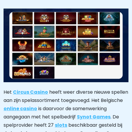
Het
Circus Casino
heeft weer diverse nieuwe spellen
aan zijn spelassortiment toegevoegd. Het Belgische
online casino
is daarvoor de samenwerking
aangegaan met het spelbedrijf
Synot Games
. De
spelprovider heeft 27
slots
beschikbaar gesteld bij