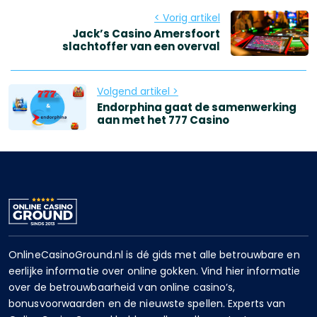
< Vorig artikel
Jack’s Casino Amersfoort
slachtoffer van een overval
Volgend artikel >
Endorphina gaat de samenwerking
aan met het 777 Casino
OnlineCasinoGround.nl is dé gids met alle betrouwbare en
eerlijke informatie over online gokken. Vind hier informatie
over de betrouwbaarheid van online casino’s,
bonusvoorwaarden en de nieuwste spellen. Experts van