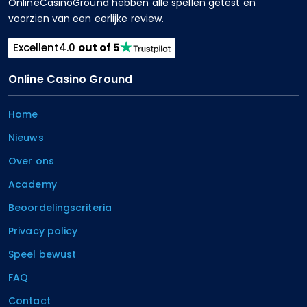
OnlineCasinoGround hebben alle spellen getest en
voorzien van een eerlijke review.
Excellent
4.0
out of 5
Online Casino Ground
Home
Nieuws
Over ons
Academy
Beoordelingscriteria
Privacy policy
Speel bewust
FAQ
Contact