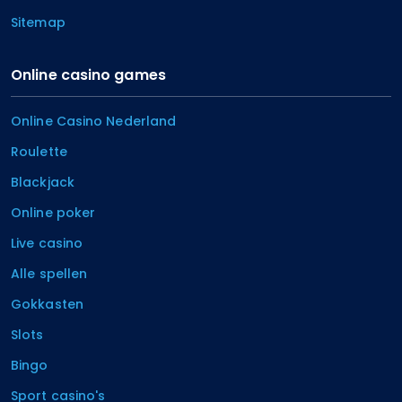
Sitemap
Online casino games
Online Casino Nederland
Roulette
Blackjack
Online poker
Live casino
Alle spellen
Gokkasten
Slots
Bingo
Sport casino's