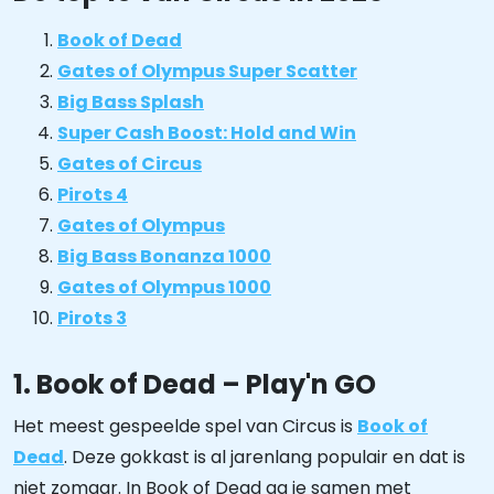
Book of Dead
Gates of Olympus Super Scatter
Big Bass Splash
Super Cash Boost: Hold and Win
Gates of Circus
Pirots 4
Gates of Olympus
Big Bass Bonanza 1000
Gates of Olympus 1000
Pirots 3
1. Book of Dead – Play'n GO
Het meest gespeelde spel van Circus is
Book of
Dead
. Deze gokkast is al jarenlang populair en dat is
niet zomaar. In Book of Dead ga je samen met