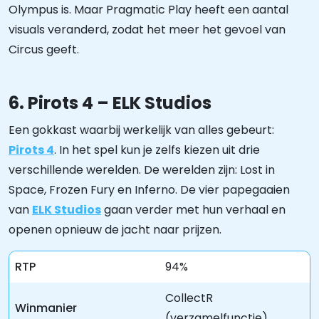
Olympus is. Maar Pragmatic Play heeft een aantal
visuals veranderd, zodat het meer het gevoel van
Circus geeft.
6. Pirots 4 – ELK Studios
Een gokkast waarbij werkelijk van alles gebeurt:
Pirots 4
. In het spel kun je zelfs kiezen uit drie
verschillende werelden. De werelden zijn: Lost in
Space, Frozen Fury en Inferno. De vier papegaaien
van
ELK Studios
gaan verder met hun verhaal en
openen opnieuw de jacht naar prijzen.
RTP
94%
CollectR
Winmanier
(verzamelfunctie)