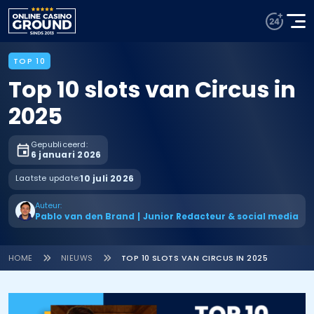
TOP 10
Top 10 slots van Circus in
2025
Gepubliceerd:
6 januari 2026
Laatste update:
10 juli 2026
Auteur:
Pablo van den Brand
|
Junior Redacteur & social media
HOME
NIEUWS
TOP 10 SLOTS VAN CIRCUS IN 2025