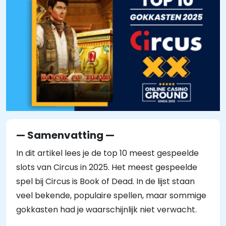
— Samenvatting —
In dit artikel lees je de top 10 meest gespeelde
slots van Circus in 2025. Het meest gespeelde
spel bij Circus is Book of Dead. In de lijst staan
veel bekende, populaire spellen, maar sommige
gokkasten had je waarschijnlijk niet verwacht.