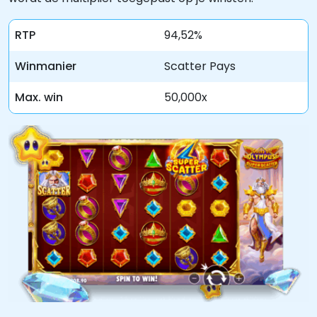
RTP
94,52%
Winmanier
Scatter Pays
Max. win
50,000x