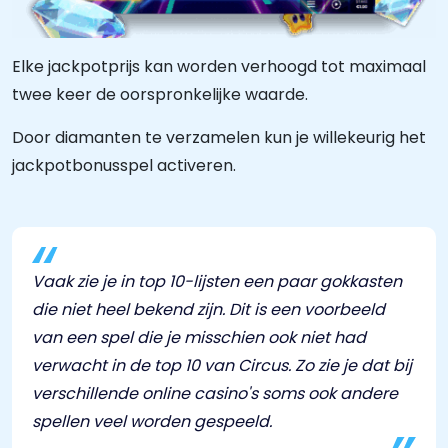
Elke jackpotprijs kan worden verhoogd tot maximaal
twee keer de oorspronkelijke waarde.
Door diamanten te verzamelen kun je willekeurig het
jackpotbonusspel activeren.
Vaak zie je in top 10-lijsten een paar gokkasten
die niet heel bekend zijn. Dit is een voorbeeld
van een spel die je misschien ook niet had
verwacht in de top 10 van Circus. Zo zie je dat bij
verschillende online casino's soms ook andere
spellen veel worden gespeeld.