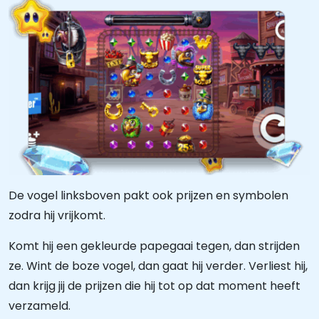
De vogel linksboven pakt ook prijzen en symbolen
zodra hij vrijkomt.
Komt hij een gekleurde papegaai tegen, dan strijden
ze. Wint de boze vogel, dan gaat hij verder. Verliest hij,
dan krijg jij de prijzen die hij tot op dat moment heeft
verzameld.