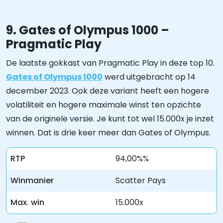
9. Gates of Olympus 1000 –
Pragmatic Play
De laatste gokkast van Pragmatic Play in deze top 10.
Gates of Olympus 1000
werd uitgebracht op 14
december 2023. Ook deze variant heeft een hogere
volatiliteit en hogere maximale winst ten opzichte
van de originele versie. Je kunt tot wel 15.000x je inzet
winnen. Dat is drie keer meer dan Gates of Olympus.
RTP
94,00%%
Winmanier
Scatter Pays
Max. win
15.000x