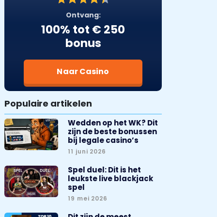
Ontvang:
100% tot € 250
bonus
Naar Casino
Populaire artikelen
Wedden op het WK? Dit
zijn de beste bonussen
bij legale casino’s
11 juni 2026
Spel duel: Dit is het
leukste live blackjack
spel
19 mei 2026
Dit zijn de meest