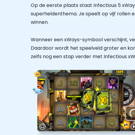
Op de eerste plaats staat Infectious 5 xWays
superheldenthema. Je speelt op vijf rollen e
winnen.
Wanneer een xWays-symbool verschijnt, ver
Daardoor wordt het speelveld groter en kom
zelfs nog een stap verder met Infectious xW