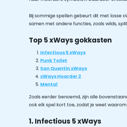
Bij sommige spellen gebeurt dit met losse 
samen met andere functies, zoals wilds, split
Top 5 xWays gokkasten
Infectious 5 xWays
Punk Toilet
San Quentin xWays
xWays Hoarder 2
Mental
Zoals eerder benoemd, zijn alle bovenstaan
ook elk spel kort toe, zodat je weet waarom
1. Infectious 5 xWays