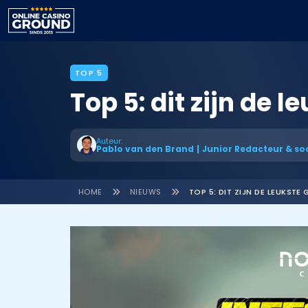
TOP 5
Top 5: dit zijn de
Auteur:
Pablo van den Brand
|
Junior Redacteur & so
HOME
NIEUWS
TOP 5: DIT ZIJN DE LEUKST