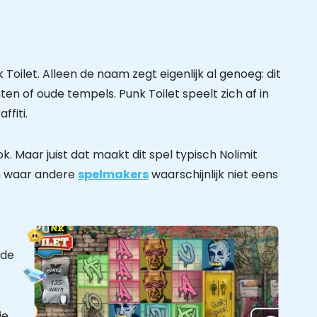
ilet. Alleen de naam zegt eigenlijk al genoeg: dit
en of oude tempels. Punk Toilet speelt zich af in
ffiti.
k. Maar juist dat maakt dit spel typisch Nolimit
en waar andere
spelmakers
waarschijnlijk niet eens
nde
ie