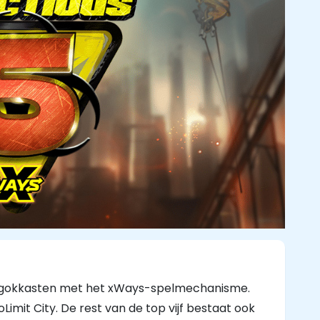
ukste gokkasten met het xWays-spelmechanisme.
imit City. De rest van de top vijf bestaat ook