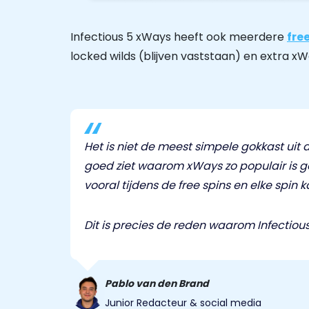
Infectious 5 xWays heeft ook meerdere
fre
locked wilds (blijven vaststaan) en extra x
Het is niet de meest simpele gokkast uit d
goed ziet waarom xWays zo populair is gewo
vooral tijdens de free spins en elke spin 
Dit is precies de reden waarom Infectious
Pablo van den Brand
Junior Redacteur & social media