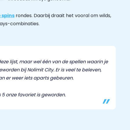
e spins
rondes. Daarbij draait het vooral om wilds,
Ways-combinaties.
eze lijst, maar wel één van de spellen waarin je
rden bij Nolimit City. Er is veel te beleven,
kan er weer iets aparts gebeuren.
 5 onze favoriet is geworden.