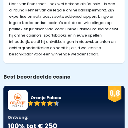
Hans van Brunschot - ook wel bekend als Brunsie - is een
allround kenner van de legale online kansspelmarkt. Zijn
expertise omvat naast sportweddenschappen, bingo en
legale Nederlandse casino’s ook de ontwikkelingen op
politiek en juridisch vlak. Voor OnlineCasinoGround reviewt
hij online casino’s, sportsbooks en nieuwe spellen
inhoudelijk, duidt hij ontwikkelingen in nieuwsberichten en
achtergrondartikelen en heeft hij altijd wel een tip
beschikbaar voor een winnende weddenschap.
Best beoordeelde casino
8,8
Oranje Palace
Ontvang:
100% tot € 250