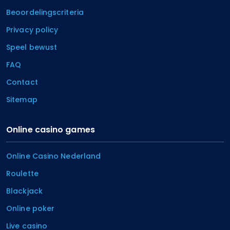
Beoordelingscriteria
Privacy policy
Speel bewust
FAQ
Contact
Sitemap
Online casino games
Online Casino Nederland
Roulette
Blackjack
Online poker
Live casino