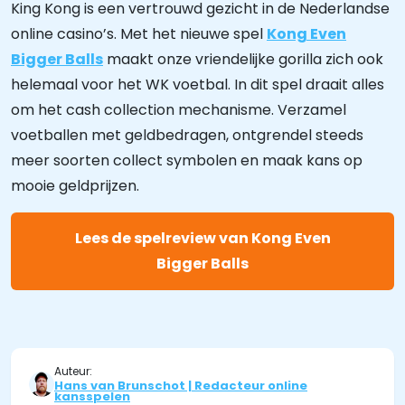
King Kong is een vertrouwd gezicht in de Nederlandse
online casino’s. Met het nieuwe spel
Kong Even
Bigger Balls
maakt onze vriendelijke gorilla zich ook
helemaal voor het WK voetbal. In dit spel draait alles
om het cash collection mechanisme. Verzamel
voetballen met geldbedragen, ontgrendel steeds
meer soorten collect symbolen en maak kans op
mooie geldprijzen.
Lees de spelreview van Kong Even
Bigger Balls
Auteur:
Hans van Brunschot | Redacteur online
kansspelen