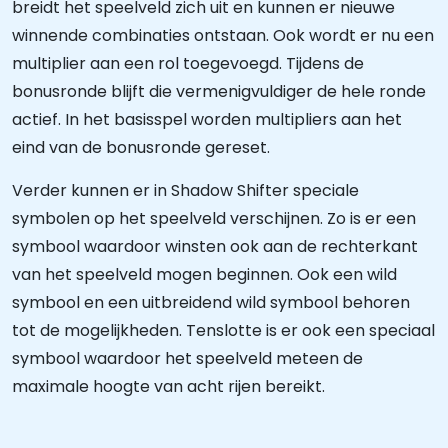
breidt het speelveld zich uit en kunnen er nieuwe
winnende combinaties ontstaan. Ook wordt er nu een
multiplier aan een rol toegevoegd. Tijdens de
bonusronde blijft die vermenigvuldiger de hele ronde
actief. In het basisspel worden multipliers aan het
eind van de bonusronde gereset.
Verder kunnen er in Shadow Shifter speciale
symbolen op het speelveld verschijnen. Zo is er een
symbool waardoor winsten ook aan de rechterkant
van het speelveld mogen beginnen. Ook een wild
symbool en een uitbreidend wild symbool behoren
tot de mogelijkheden. Tenslotte is er ook een speciaal
symbool waardoor het speelveld meteen de
maximale hoogte van acht rijen bereikt.