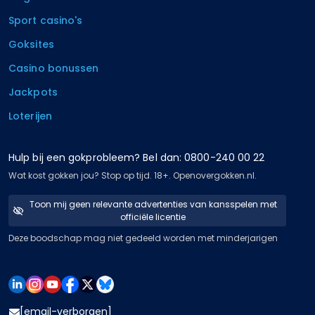
Sport casino's
Goksites
Casino bonussen
Jackpots
Loterijen
Hulp bij een gokprobleem? Bel dan: 0800-240 00 22
Wat kost gokken jou? Stop op tijd. 18+. Openovergokken.nl.
Toon mij geen relevante advertenties van kansspelen met
officiële licentie
Deze boodschap mag niet gedeeld worden met minderjarigen
[email-verborgen]