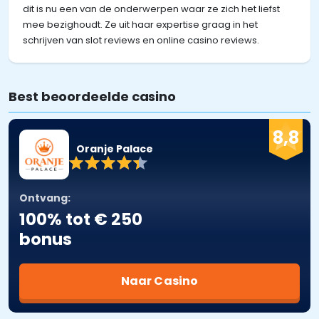
dit is nu een van de onderwerpen waar ze zich het liefst
mee bezighoudt. Ze uit haar expertise graag in het
schrijven van slot reviews en online casino reviews.
Best beoordeelde casino
8,8
Oranje Palace
Ontvang:
100% tot € 250
bonus
Naar Casino