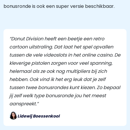
bonusronde is ook een super versie beschikbaar.
“Donut Division heeft een beetje een retro
cartoon uitstraling. Dat laat het spel opvallen
tussen de vele videoslots in het online casino. De
kleverige pistolen zorgen voor veel spanning,
helemaal als ze ook nog multipliers bij zich
hebben. Ook vind ik het erg leuk dat je zelf
tussen twee bonusrondes kunt kiezen. Zo bepaal
jij zelf welk type bonusronde jou het meest
aanspreekt.”
Lidewij Boessenkool