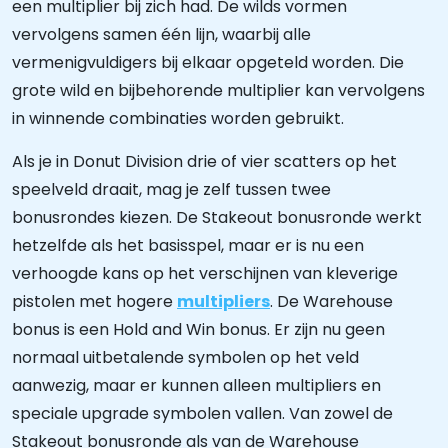
een multiplier bij zich had. De wilds vormen
vervolgens samen één lijn, waarbij alle
vermenigvuldigers bij elkaar opgeteld worden. Die
grote wild en bijbehorende multiplier kan vervolgens
in winnende combinaties worden gebruikt.
Als je in Donut Division drie of vier scatters op het
speelveld draait, mag je zelf tussen twee
bonusrondes kiezen. De Stakeout bonusronde werkt
hetzelfde als het basisspel, maar er is nu een
verhoogde kans op het verschijnen van kleverige
pistolen met hogere
multipliers
. De Warehouse
bonus is een Hold and Win bonus. Er zijn nu geen
normaal uitbetalende symbolen op het veld
aanwezig, maar er kunnen alleen multipliers en
speciale upgrade symbolen vallen. Van zowel de
Stakeout bonusronde als van de Warehouse