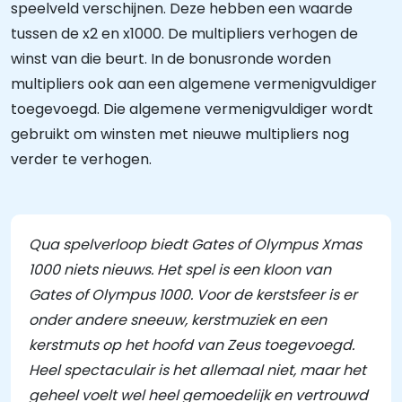
speelveld verschijnen. Deze hebben een waarde
tussen de x2 en x1000. De multipliers verhogen de
winst van die beurt. In de bonusronde worden
multipliers ook aan een algemene vermenigvuldiger
toegevoegd. Die algemene vermenigvuldiger wordt
gebruikt om winsten met nieuwe multipliers nog
verder te verhogen.
Qua spelverloop biedt Gates of Olympus Xmas
1000 niets nieuws. Het spel is een kloon van
Gates of Olympus 1000. Voor de kerstsfeer is er
onder andere sneeuw, kerstmuziek en een
kerstmuts op het hoofd van Zeus toegevoegd.
Heel spectaculair is het allemaal niet, maar het
geheel voelt wel heel gemoedelijk en vertrouwd