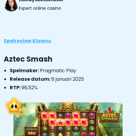
Expert online casino
Spelreview Klowns
Aztec Smash
Spelmaker:
Pragmatic Play
Release datum:
6 januari 2025
RTP:
96,52%