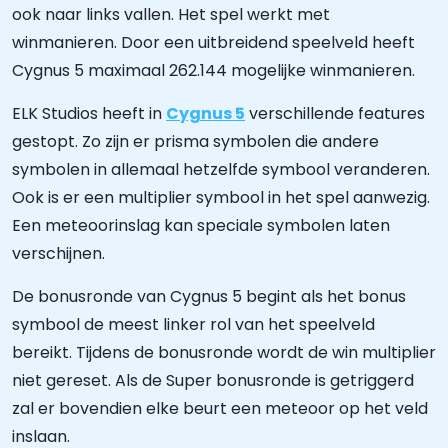
ook naar links vallen. Het spel werkt met
winmanieren. Door een uitbreidend speelveld heeft
Cygnus 5 maximaal 262.144 mogelijke winmanieren.
ELK Studios heeft in
Cygnus 5
verschillende features
gestopt. Zo zijn er prisma symbolen die andere
symbolen in allemaal hetzelfde symbool veranderen.
Ook is er een multiplier symbool in het spel aanwezig.
Een meteoorinslag kan speciale symbolen laten
verschijnen.
De bonusronde van Cygnus 5 begint als het bonus
symbool de meest linker rol van het speelveld
bereikt. Tijdens de bonusronde wordt de win multiplier
niet gereset. Als de Super bonusronde is getriggerd
zal er bovendien elke beurt een meteoor op het veld
inslaan.