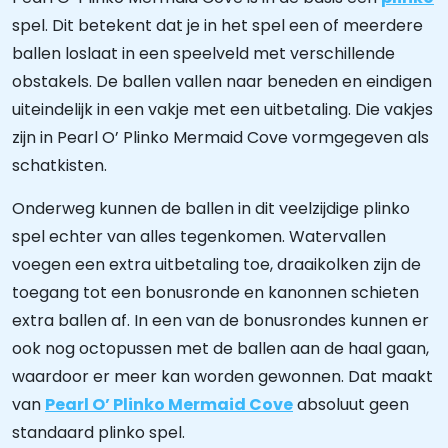
spel. Dit betekent dat je in het spel een of meerdere
ballen loslaat in een speelveld met verschillende
obstakels. De ballen vallen naar beneden en eindigen
uiteindelijk in een vakje met een uitbetaling. Die vakjes
zijn in Pearl O’ Plinko Mermaid Cove vormgegeven als
schatkisten.
Onderweg kunnen de ballen in dit veelzijdige plinko
spel echter van alles tegenkomen. Watervallen
voegen een extra uitbetaling toe, draaikolken zijn de
toegang tot een bonusronde en kanonnen schieten
extra ballen af. In een van de bonusrondes kunnen er
ook nog octopussen met de ballen aan de haal gaan,
waardoor er meer kan worden gewonnen. Dat maakt
van
Pearl O’ Plinko Mermaid Cove
absoluut geen
standaard plinko spel.