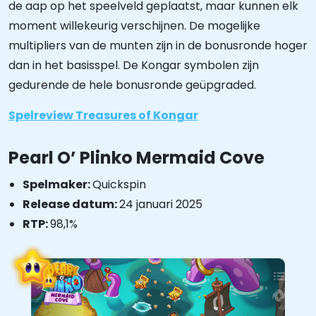
de aap op het speelveld geplaatst, maar kunnen elk
moment willekeurig verschijnen. De mogelijke
multipliers van de munten zijn in de bonusronde hoger
dan in het basisspel. De Kongar symbolen zijn
gedurende de hele bonusronde geüpgraded.
Spelreview Treasures of Kongar
Pearl O’ Plinko Mermaid Cove
Spelmaker:
Quickspin
Release datum:
24 januari 2025
RTP:
98,1%