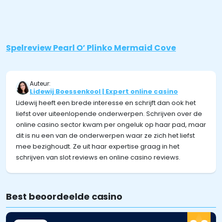
Spelreview Pearl O’ Plinko Mermaid Cove
Auteur:
Lidewij Boessenkool | Expert online casino
Lidewij heeft een brede interesse en schrijft dan ook het
liefst over uiteenlopende onderwerpen. Schrijven over de
online casino sector kwam per ongeluk op haar pad, maar
dit is nu een van de onderwerpen waar ze zich het liefst
mee bezighoudt. Ze uit haar expertise graag in het
schrijven van slot reviews en online casino reviews.
Best beoordeelde casino