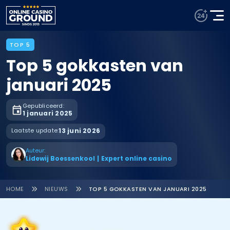
TOP 5
Top 5 gokkasten van
januari 2025
Gepubliceerd:
1 januari 2025
Laatste update:
13 juni 2026
Auteur:
Lidewij Boessenkool
|
Expert online casino
HOME
NIEUWS
TOP 5 GOKKASTEN VAN JANUARI 2025