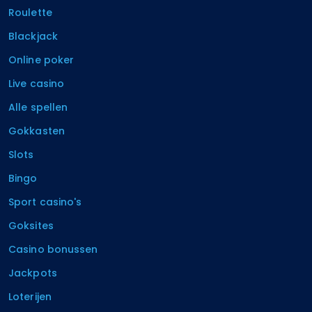
Roulette
Blackjack
Online poker
Live casino
Alle spellen
Gokkasten
Slots
Bingo
Sport casino's
Goksites
Casino bonussen
Jackpots
Loterijen