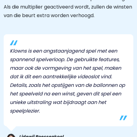
Als die multiplier geactiveerd wordt, zullen de winsten
van die beurt extra worden verhoogd.
Klowns is een angstaanjagend spel met een
spannend spelverloop. De gebruikte features,
maar ook de vormgeving van het spel, maken
dat ik dit een aantrekkelijke videoslot vind.
Details, zoals het opstijgen van de ballonnen op
het speelveld na een winst, geven dit spel een
unieke uitstraling wat bijdraagt aan het
speelplezier.
Lidewij Boessenkool