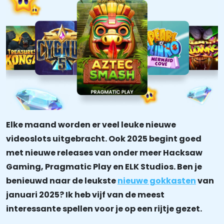
Elke maand worden er veel leuke nieuwe
videoslots uitgebracht. Ook 2025 begint goed
met nieuwe releases van onder meer Hacksaw
Gaming, Pragmatic Play en ELK Studios. Ben je
benieuwd naar de leukste
nieuwe gokkasten
van
januari 2025? Ik heb vijf van de meest
interessante spellen voor je op een rijtje gezet.