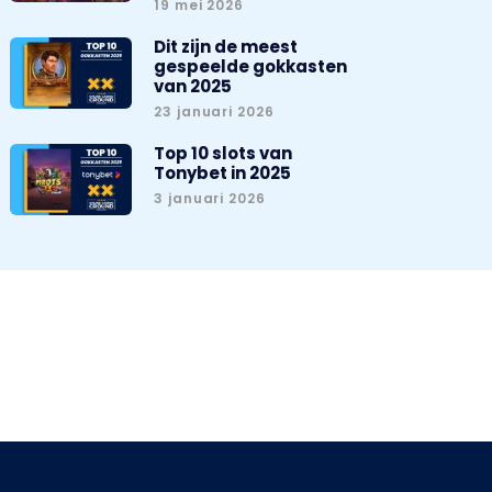
19 mei 2026
Dit zijn de meest
gespeelde gokkasten
van 2025
23 januari 2026
Top 10 slots van
Tonybet in 2025
3 januari 2026