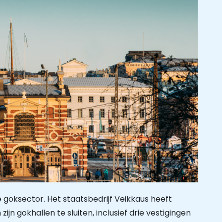
e goksector. Het staatsbedrijf Veikkaus heeft
 gokhallen te sluiten, inclusief drie vestigingen