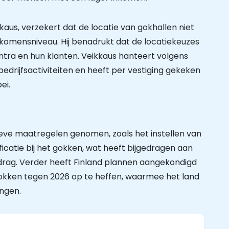
aus, verzekert dat de locatie van gokhallen niet
nkomensniveau. Hij benadrukt dat de locatiekeuzes
ntra en hun klanten. Veikkaus hanteert volgens
bedrijfsactiviteiten en heeft per vestiging gekeken
ei.
ieve maatregelen genomen, zoals het instellen van
ificatie bij het gokken, wat heeft bijgedragen aan
rag. Verder heeft Finland plannen aangekondigd
okken tegen 2026 op te heffen, waarmee het land
ngen.