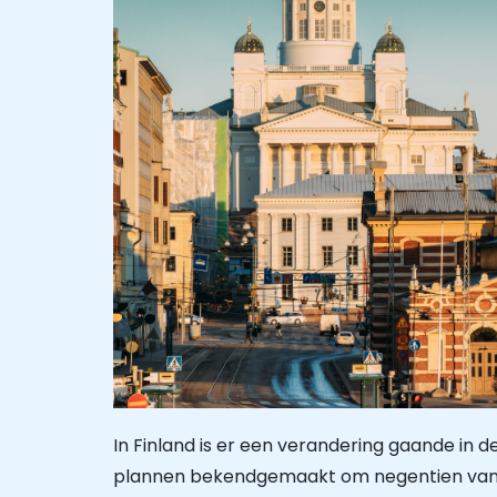
In Finland is er een verandering gaande in d
plannen bekendgemaakt om negentien van zijn