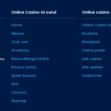
Online Casino Ground
Online casin
Home
Online Casino 
Nieuws
Roulette
Over ons
Blackjack
Academy
Online poker
Beoordelingscriteria
Live casino
ew.
Privacy policy
Alle spellen
Speel bewust
Gokkasten
FAQ
Contact
Sitemap