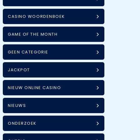
CASINO WOORDENBOEK
GAME OF THE MONTH
GEEN CATEGORIE
JACKPOT
NIEUW ONLINE CASINO
NIEUWS
ONDERZOEK