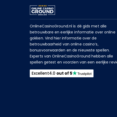
OnlineCasinoGround.nl is dé gids met alle
betrouwbare en eerlijke informatie over online
gokken. Vind hier informatie over de
betrouwbaarheid van online casino’s,
bonusvoorwaarden en de nieuwste spellen.
Experts van OnlineCasinoGround hebben alle
spellen getest en voorzien van een eerlijke revi
Excellent
4.0
out of 5