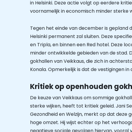
in Helsinki. Deze actie volgt op eerdere kri
voornamelijk in economisch minder sterke w
Tegen het einde van december is gepland 
Helsinki permanent zal sluiten. Deze specifie
en Tripla, en binnen een Red hotel. Deze l
minder ontwikkelde gebieden van de stad. Di
gokhallen van Veikkaus, die zich in achters
Konala. Opmerkelijk is dat de vestigingen in
Kritiek op openhouden gokh
De keuze van Veikkaus om sommige gokhall
sterke wijken, heeft tot kritiek geleid. Jani 
Gezondheid en Welzijn, merkt op dat deze 
hoge omzet. Hij wijst echter op het verhoog
negatieve sociale gevolgen hiervan, vooral