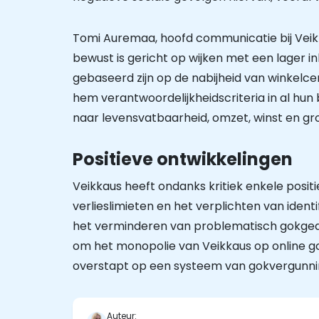
Tomi Auremaa, hoofd communicatie bij Veikk
bewust is gericht op wijken met een lager i
gebaseerd zijn op de nabijheid van winkelce
hem verantwoordelijkheidscriteria in al hun 
naar levensvatbaarheid, omzet, winst en gro
Positieve ontwikkelingen
Veikkaus heeft ondanks kritiek enkele posit
verlieslimieten en het verplichten van ident
het verminderen van problematisch gokged
om het monopolie van Veikkaus op online g
overstapt op een systeem van gokvergunni
Auteur: