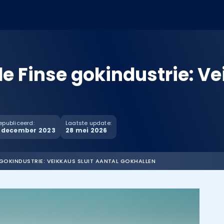
e Finse gokindustrie: Ve
epubliceerd:
Laatste update:
1 december 2023
28 mei 2026
 GOKINDUSTRIE: VEIKKAUS SLUIT AANTAL GOKHALLEN