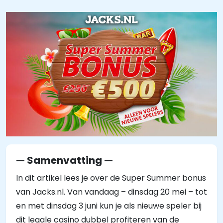
— Samenvatting —
In dit artikel lees je over de Super Summer bonus
van Jacks.nl. Van vandaag – dinsdag 20 mei – tot
en met dinsdag 3 juni kun je als nieuwe speler bij
dit legale casino dubbel profiteren van de