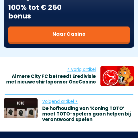
100% tot € 250
bonus
Naar Casino
< Vorig artikel
Almere City FC betreedt Eredivisie
met nieuwe shirtsponsor OneCasino
Volgend artikel >
De hofhouding van ‘Koning TOTO’
moet TOTO-spelers gaan helpen bij
verantwoord spelen