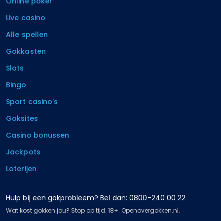
Online poker
Live casino
Alle spellen
Gokkasten
Slots
Bingo
Sport casino's
Goksites
Casino bonussen
Jackpots
Loterijen
Hulp bij een gokprobleem? Bel dan: 0800-240 00 22
Wat kost gokken jou? Stop op tijd. 18+. Openovergokken.nl.