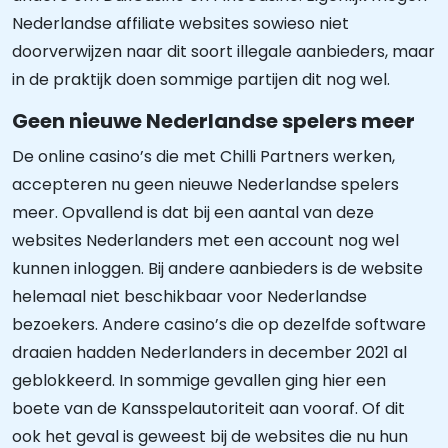
Nederlandse affiliate websites sowieso niet
doorverwijzen naar dit soort illegale aanbieders, maar
in de praktijk doen sommige partijen dit nog wel.
Geen nieuwe Nederlandse spelers meer
De online casino’s die met Chilli Partners werken,
accepteren nu geen nieuwe Nederlandse spelers
meer. Opvallend is dat bij een aantal van deze
websites Nederlanders met een account nog wel
kunnen inloggen. Bij andere aanbieders is de website
helemaal niet beschikbaar voor Nederlandse
bezoekers. Andere casino’s die op dezelfde software
draaien hadden Nederlanders in december 2021 al
geblokkeerd. In sommige gevallen ging hier een
boete van de Kansspelautoriteit aan vooraf. Of dit
ook het geval is geweest bij de websites die nu hun