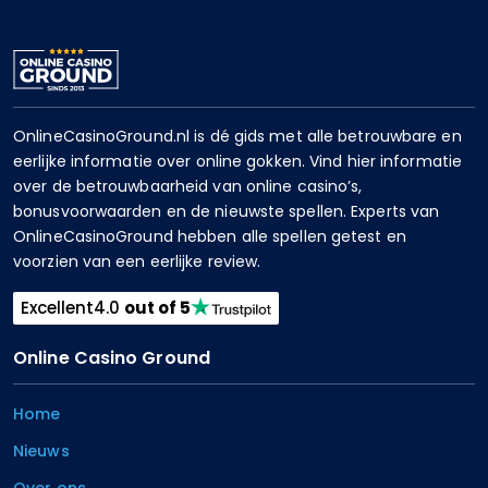
OnlineCasinoGround.nl is dé gids met alle betrouwbare en
eerlijke informatie over online gokken. Vind hier informatie
over de betrouwbaarheid van online casino’s,
bonusvoorwaarden en de nieuwste spellen. Experts van
OnlineCasinoGround hebben alle spellen getest en
voorzien van een eerlijke review.
Excellent
4.0
out of 5
Online Casino Ground
Home
Nieuws