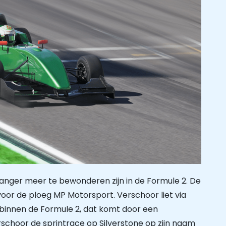
langer meer te bewonderen zijn in de Formule 2. De
voor de ploeg MP Motorsport. Verschoor liet via
n binnen de Formule 2, dat komt door een
erschoor de sprintrace op Silverstone op zijn naam