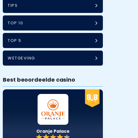
TIPS
TOP 10
TOP 5
WETGEVING
Best beoordeelde casino
8,8
Oranje Palace