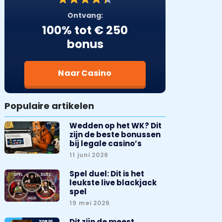
Ontvang:
100% tot € 250
bonus
Naar Casino
Populaire artikelen
Wedden op het WK? Dit
zijn de beste bonussen
bij legale casino’s
11 juni 2026
Spel duel: Dit is het
leukste live blackjack
spel
19 mei 2026
Dit zijn de meest