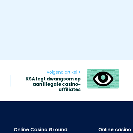
Volgend artikel >
KSA legt dwangsom op
aan illegale casino-
affiliates
Online Casino Ground
Online casin