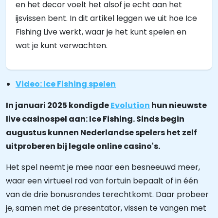
en het decor voelt het alsof je echt aan het
ijsvissen bent. In dit artikel leggen we uit hoe Ice
Fishing Live werkt, waar je het kunt spelen en
wat je kunt verwachten.
Video: Ice Fishing spelen
In januari 2025 kondigde
Evolution
hun nieuwste
live casinospel aan: Ice Fishing. Sinds begin
augustus kunnen Nederlandse spelers het zelf
uitproberen bij legale online casino's.
Het spel neemt je mee naar een besneeuwd meer,
waar een virtueel rad van fortuin bepaalt of in één
van de drie bonusrondes terechtkomt. Daar probeer
je, samen met de presentator, vissen te vangen met