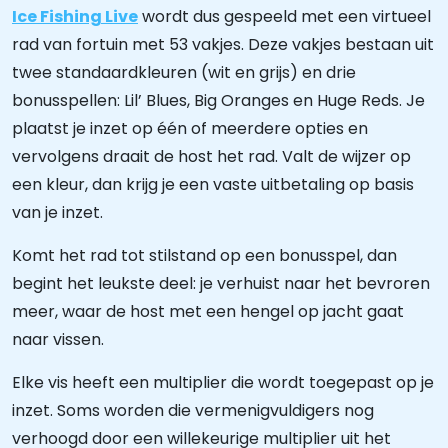
Ice Fishing Live
wordt dus gespeeld met een virtueel
rad van fortuin met 53 vakjes. Deze vakjes bestaan uit
twee standaardkleuren (wit en grijs) en drie
bonusspellen: Lil’ Blues, Big Oranges en Huge Reds. Je
plaatst je inzet op één of meerdere opties en
vervolgens draait de host het rad. Valt de wijzer op
een kleur, dan krijg je een vaste uitbetaling op basis
van je inzet.
Komt het rad tot stilstand op een bonusspel, dan
begint het leukste deel: je verhuist naar het bevroren
meer, waar de host met een hengel op jacht gaat
naar vissen.
Elke vis heeft een multiplier die wordt toegepast op je
inzet. Soms worden die vermenigvuldigers nog
verhoogd door een willekeurige multiplier uit het