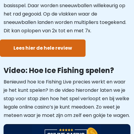
basisspel. Daar worden sneeuwballen willekeurig op
het rad gegooid. Op de vlakken waar de
sneeuwballen landen worden multipliers toegekend.
Dit kan oplopen van 2x tot en met 7x.
Lees hier de hele review
Video: Hoe Ice Fishing spelen?
Benieuwd hoe Ice Fishing Live precies werkt en waar
je het kunt spelen? In de video hieronder laten we je
stap voor stap zien hoe het spel verloopt en bij welke
legale online casino’s je kunt meedoen. Zo weet je
meteen waar je moet zijn om zelf een gokje te wagen.