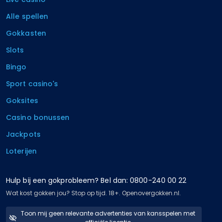
Alle spellen
Gokkasten
Slots
Bingo
Sport casino's
Goksites
Casino bonussen
Jackpots
Loterijen
Hulp bij een gokprobleem? Bel dan: 0800-240 00 22
Wat kost gokken jou? Stop op tijd. 18+. Openovergokken.nl.
Toon mij geen relevante advertenties van kansspelen met