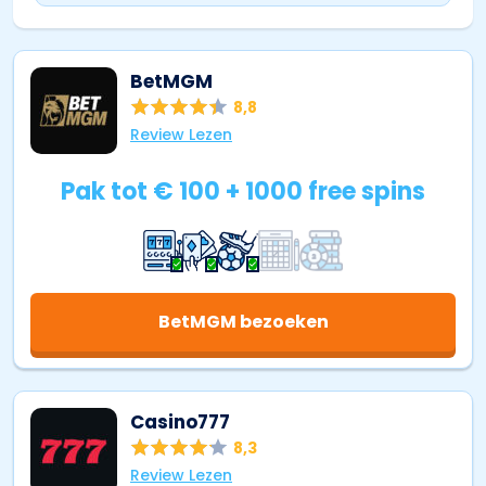
BetMGM
8,8
Review Lezen
Pak tot € 100 + 1000 free spins
BetMGM bezoeken
Casino777
8,3
Review Lezen