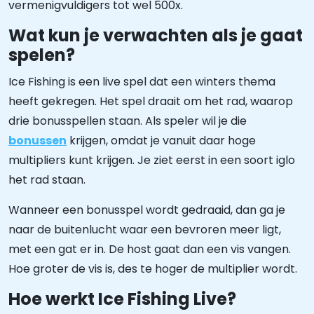
vermenigvuldigers tot wel 500x.
Wat kun je verwachten als je gaat
spelen?
Ice Fishing is een live spel dat een winters thema
heeft gekregen. Het spel draait om het rad, waarop
drie bonusspellen staan. Als speler wil je die
bonussen
krijgen, omdat je vanuit daar hoge
multipliers kunt krijgen. Je ziet eerst in een soort iglo
het rad staan.
Wanneer een bonusspel wordt gedraaid, dan ga je
naar de buitenlucht waar een bevroren meer ligt,
met een gat er in. De host gaat dan een vis vangen.
Hoe groter de vis is, des te hoger de multiplier wordt.
Hoe werkt Ice Fishing Live?