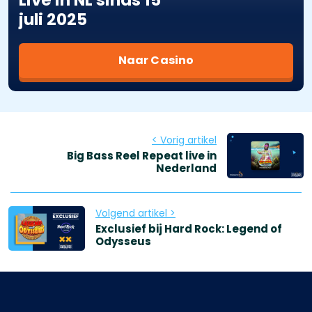
juli 2025
Naar Casino
< Vorig artikel
Big Bass Reel Repeat live in
Nederland
Volgend artikel >
Exclusief bij Hard Rock: Legend of
Odysseus