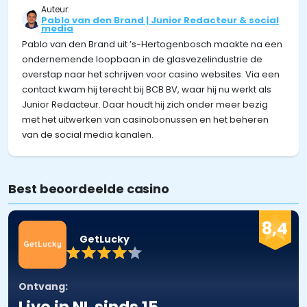
Auteur:
Pablo van den Brand | Junior Redacteur & social
media
Pablo van den Brand uit ’s-Hertogenbosch maakte na een
ondernemende loopbaan in de glasvezelindustrie de
overstap naar het schrijven voor casino websites. Via een
contact kwam hij terecht bij BCB BV, waar hij nu werkt als
Junior Redacteur. Daar houdt hij zich onder meer bezig
met het uitwerken van casinobonussen en het beheren
van de social media kanalen.
Best beoordeelde casino
8,4
GetLucky
Ontvang:
Live in NL sinds 15