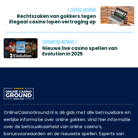
< Vorig artikel
Rechtszaken van gokkers tegen
illegaal casino lopen vertraging op
Volgend artikel >
Nieuwe live casino spellen van
Evolution in 2025
OnlineCasinoGround.nl is dé gids met alle betrouwbare en
eerlijke informatie over online gokken. Vind hier informatie
over de betrouwbaarheid van online casino’s,
bonusvoorwaarden en de nieuwste spellen. Experts van