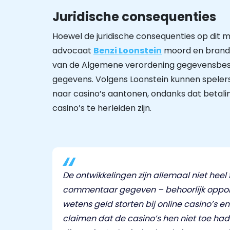
Juridische consequenties
Hoewel de juridische consequenties op dit m
advocaat
Benzi Loonstein
moord en brand. 
van de Algemene verordening gegevensbes
gegevens. Volgens Loonstein kunnen speler
naar casino’s aantonen, ondanks dat betalin
casino’s te herleiden zijn.
De ontwikkelingen zijn allemaal niet heel f
commentaar gegeven – behoorlijk opportu
wetens geld storten bij online casino’s 
claimen dat de casino’s hen niet toe h