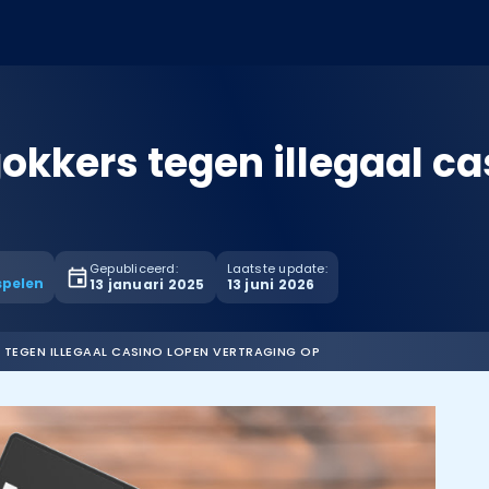
kkers tegen illegaal ca
Gepubliceerd:
Laatste update:
spelen
13 januari 2025
13 juni 2026
TEGEN ILLEGAAL CASINO LOPEN VERTRAGING OP