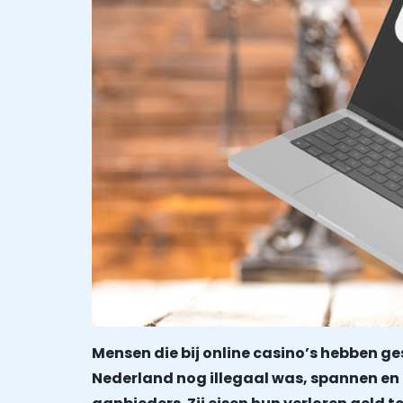
Mensen die bij online casino’s hebben ge
Nederland nog illegaal was, spannen e