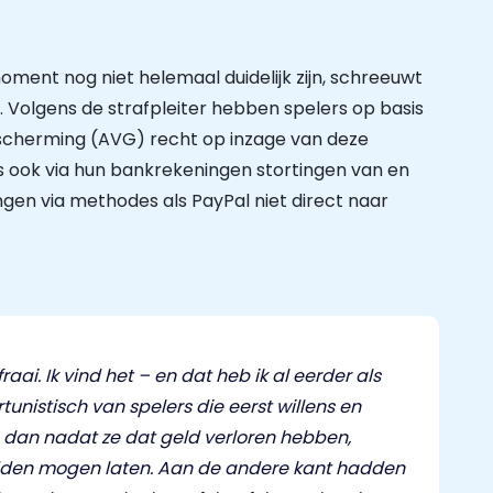
oment nog niet helemaal duidelijk zijn, schreeuwt
Volgens de strafpleiter hebben spelers op basis
cherming (AVG) recht op inzage van deze
s ook via hun bankrekeningen stortingen van en
gen via methodes als PayPal niet direct naar
raai. Ik vind het – en dat heb ik al eerder als
nistisch van spelers die eerst willens en
en dan nadat ze dat geld verloren hebben,
adden mogen laten. Aan de andere kant hadden