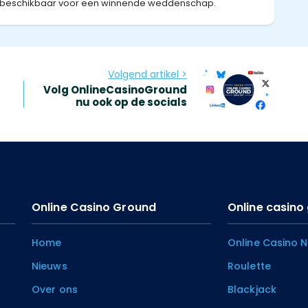
 tip beschikbaar voor een winnende weddenschap.
Volgend artikel >
Volg OnlineCasinoGround
nu ook op de socials
Online Casino Ground
Online casin
Home
Online Casino 
Nieuws
Roulette
Over ons
Blackjack