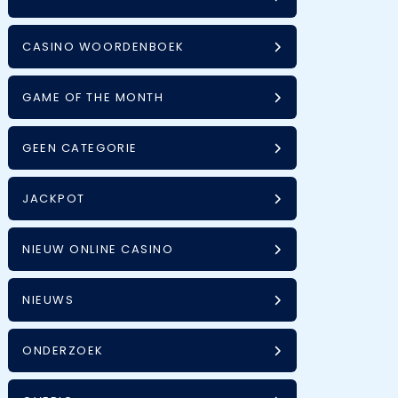
CASINO WOORDENBOEK
GAME OF THE MONTH
GEEN CATEGORIE
JACKPOT
NIEUW ONLINE CASINO
NIEUWS
ONDERZOEK