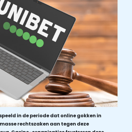
speeld in de periode dat online gokken in
n masse rechtszaken aan tegen deze