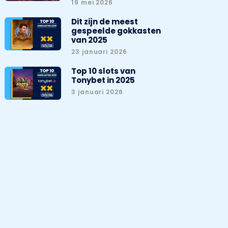
19 mei 2026
Dit zijn de meest
gespeelde gokkasten
van 2025
23 januari 2026
Top 10 slots van
Tonybet in 2025
3 januari 2026