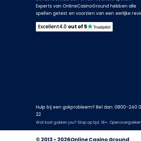
Experts van OnlineCasinoGround hebben alle
spellen getest en voorzien van een eerlijke revi
Excellent
4.0
out of 5
Hulp bij een gokprobleem? Bel dan: 0800-240 
22
Wat kost gokken jou? Stop op tijd. 18+. Openovergokken
© 2013 - 2026
Online Casino Ground