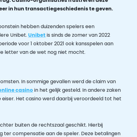
terug. Casino-organisaties frustreren deze
eer in hun transactiegeschiedenis te geven.
onstein hebben duizenden spelers een
ere Unibet.
Unibet
is sinds de zomer van 2022
 periode voor 1 oktober 2021 ook kansspelen aan
e letter van de wet nog niet mocht.
komsten. In sommige gevallen werd de claim van
online casino
in het gelijk gesteld. In andere zaken
 eiser. Het casino werd daarbij veroordeeld tot het
chter buiten de rechtszaal geschikt. Hierbij
g ter compensatie aan de speler. Deze betalingen