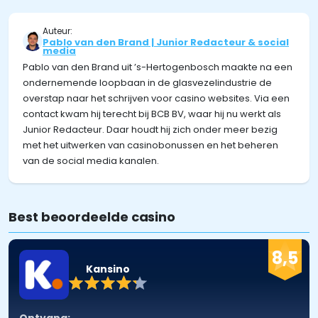
Auteur:
Pablo van den Brand | Junior Redacteur & social
media
Pablo van den Brand uit ’s-Hertogenbosch maakte na een
ondernemende loopbaan in de glasvezelindustrie de
overstap naar het schrijven voor casino websites. Via een
contact kwam hij terecht bij BCB BV, waar hij nu werkt als
Junior Redacteur. Daar houdt hij zich onder meer bezig
met het uitwerken van casinobonussen en het beheren
van de social media kanalen.
Best beoordeelde casino
8,5
Kansino
Ontvang: