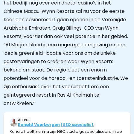
het bedrijf nog over een drietal casino’s in het
Chinese Macau. Wynn Resorts zal nu voor de eerste
keer een casinoresort gaan openen in de Verenigde
Arabische Emiraten. Craig Billings, CEO van Wynn
Resorts, voorziet dan ook veel potentie in het gebied.
“Al Marjan Island is een ongerepte omgeving en een
ideale greenfield-locatie voor ons om de unieke
gastervaringen te creëren waar Wynn Resorts
bekend om staat. De regio biedt een enorm
potentieel voor de horeca- en toeristenindustrie. We
zijn enthousiast over het vooruitzicht om een
geïntegreerd resort in Ras Al Khaimah te
ontwikkelen.”
Auteur:
Ronald Voorbergen | SEO specialist
Ronald heeft zich na zijn HBO studie gespecialiseerd in de