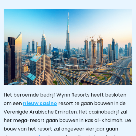
Het beroemde bedrijf Wynn Resorts heeft besloten
om een
nieuw casino
resort te gaan bouwen in de
Verenigde Arabische Emiraten. Het casinobedrijf zal
het mega-resort gaan bouwen in Ras al-Khaimah. De
bouw van het resort zal ongeveer vier jaar gaan