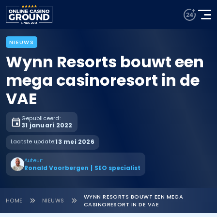
NIEUWS
Wynn Resorts bouwt een
mega casinoresort in de
VAE
Gepubliceerd:
31 januari 2022
Laatste update:
13 mei 2026
Auteur:
Ronald Voorbergen
|
SEO specialist
WYNN RESORTS BOUWT EEN MEGA
HOME
NIEUWS
CASINORESORT IN DE VAE